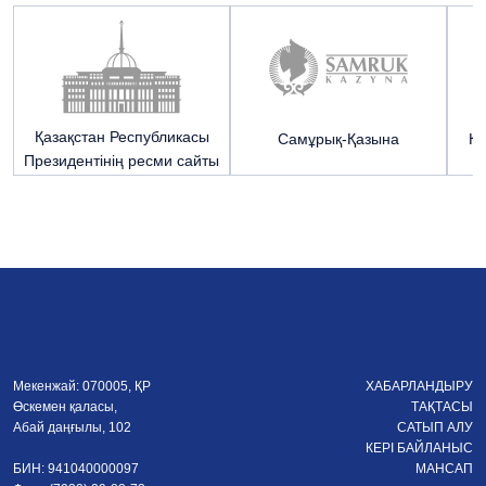
Қазақстан Республикасы
Cамұрық-Қазына
Қа
Президентінің ресми сайты
Э
Мекенжай: 070005, ҚР
ХАБАРЛАНДЫРУ
Өскемен қаласы,
ТАҚТАСЫ
Абай даңғылы, 102
САТЫП АЛУ
КЕРІ БАЙЛАНЫС
БИН: 941040000097
МАНСАП