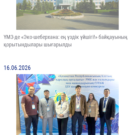
ҮМЗ-де «Эко-шеберхана: ең үздік үйшігі!» байқауының
қорытындылары шығарылды
16.06.2026