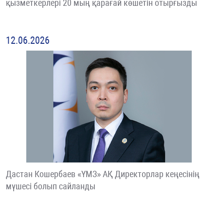
қызметкерлері 20 мың қарағай көшетін отырғызды
12.06.2026
Дастан Кошербаев «ҮМЗ» АҚ Директорлар кеңесінің
мүшесі болып сайланды