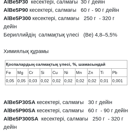
AlBe5Р30
кесектері, салмағы 30 г дейін
AlBe5Р90
кесектері, салмағы 60 г - 90 г дейін
AlBe5Р300
кесектері, салмағы 250 г - 320 г
дейін
Бериллийдің салмақтық үлесі (Ве) 4,8–5,5%
Химиялық құрамы
Қоспалардың салмақтық үлесі, %, шамасындай
Fe
Mg
Cr
Si
Cu
Ni
Mn
Zn
Ti
Pb
0,05
0,05
0,03
0,02
0,02
0,02
0,02
0,02
0,01
0,001
AlBe5Р30SA
кесектері, салмағы 30 г дейін
AlBe5Р90SA
кесектері, салмағы 60 г - 90 г дейін
AlBe5Р300SA
кесектері, салмағы 250 г - 320 г
дейін