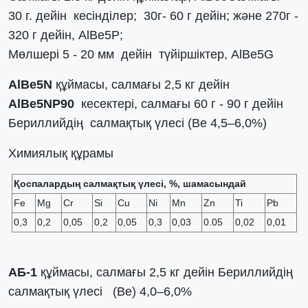
30 г. дейін кесінділер; 30г- 60 г дейін; және 270г -
320 г дейін, AlBe5P;
Мөлшері 5 - 20 мм дейін түйіршіктер, AlBe5G
AlBe5N
құймасы, салмағы 2,5 кг дейін
AlBe5NР90
кесектері, салмағы 60 г - 90 г дейін
Бериллийдің салмақтық үлесі (Ве 4,5–6,0%)
Химиялық құрамы
Қоспалардың салмақтық үлесі, %, шамасындай
Fe
Mg
Cr
Si
Cu
Ni
Mn
Zn
Ti
Pb
0,3
0,2
0,05
0,2
0,05
0,3
0,03
0.05
0,02
0,01
АБ-1
құймасы, салмағы 2,5 кг дейін Бериллийдің
салмақтық үлесі (Ве) 4,0–6,0%