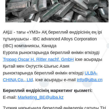
АҚШ - тағы «ҮМЗ» АҚ бериллий өндірісінің ең ірі
тұтынушысы - IBC advanced Alloys Corporation
(IBC) компаниясы, Канада
Еуропа рыноктарында бериллий өнімін өткізуді
Tropag Oscar H. Ritter nachf. GmbH
iске асырады
Қытай мен Оңтүстік-Шығыс Азия
рыноктарында
бериллий өнімін өткізуді
ULBA-
CHINA Co., Ltd
. іске асырады e-mail
info@ulba.cn
Бериллий өндірісінің маркетинг қызметі:
E-mail:
Marketing_BE@ulba.kz
Түркия нарығында бериллий өнімдерін сатуды TH