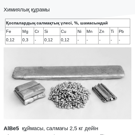
Химиялық құрамы
Қоспалардың салмақтық үлесі, %, шамасындай
Fe
Mg
Cr
Si
Cu
Ni
Mn
Zn
Ti
Pb
0,12
0,3
-
0,12
0,12
-
-
-
-
-
АlBe5
құймасы, салмағы 2,5 кг дейін