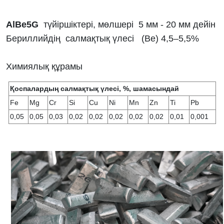
AlBe5G
түйіршіктері, мөлшері 5 мм - 20 мм дейін
Бериллийдің салмақтық үлесі (Ве) 4,5–5,5%
Химиялық құрамы
Қоспалардың салмақтық үлесі, %, шамасындай
Fe
Mg
Cr
Si
Cu
Ni
Mn
Zn
Ti
Pb
0,05
0,05
0,03
0,02
0,02
0,02
0,02
0,02
0,01
0,001