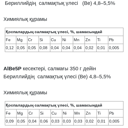
Бериллийдің салмақтық үлесі (Ве) 4,8–5,5%
Химиялық құрамы
Қоспалардың салмақтық үлесі, %, шамасындай
Fe
Mg
Cr
Si
Cu
Ni
Mn
Zn
Ti
Pb
0,12
0,05
0,05
0,08
0,04
0,04
0,04
0,02
0,01
0,005
AlBe5Р
кесектері, салмағы 350 г дейін
Бериллийдің салмақтық үлесі (Ве) 4,8–5,5%
Химиялық құрамы
Қоспалардың салмақтық үлесі, %, шамасындай
Fe
Mg
Cr
Si
Cu
Ni
Mn
Zn
Ti
Pb
0,09
0,05
0,04
0,06
0,03
0,03
0,03
0,02
0,01
0,005