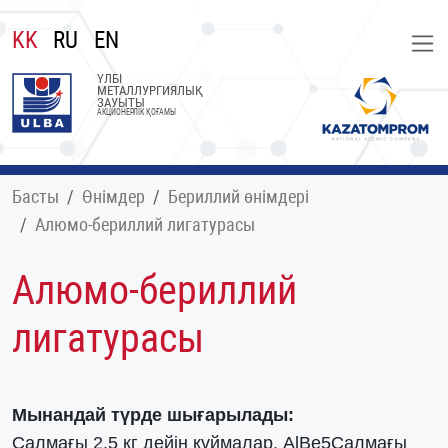
KK
RU
EN
ҮЛБІ
МЕТАЛЛУРГИЯЛЫҚ
ЗАУЫТЫ
АКЦИОНЕРЛІК ҚОҒАМЫ
Басты
Өнімдер
Бериллий өнімдері
Алюмо-бериллий лигатурасы
Алюмо-бериллий
лигатурасы
Мынандай түрде шығарылады:
Салмағы 2.5 кг дейін құймалар, AlBe5Салмағы