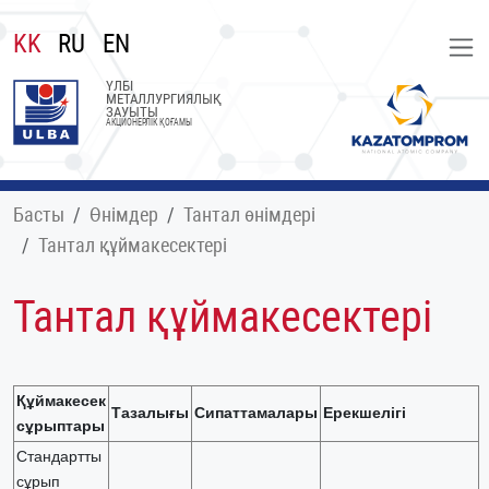
KK
RU
EN
ҮЛБІ
МЕТАЛЛУРГИЯЛЫҚ
ЗАУЫТЫ
АКЦИОНЕРЛІК ҚОҒАМЫ
Басты
Өнімдер
Тантал өнімдері
Тантал құймакесектері
Тантал құймакесектері
Құймакесек
Тазалығы
Сипаттамалары
Ерекшелігі
сұрыптары
Стандартты
сұрып