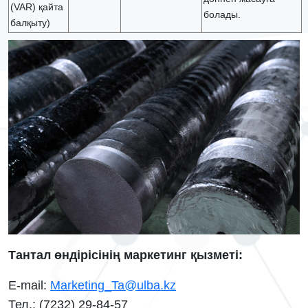
(VAR) қайта
болады.
балқыту)
Тантал өндірісінің маркетинг қызметі:
E-mail:
Marketing_Ta@ulba.kz
Тел.: (7232) 29-84-57