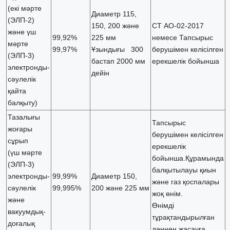
(екі мәрте
Диаметр 115,
(ЭЛП-2)
150, 200 және
СТ АО-02-2017
және үш
99,92%
225 мм
немесе Тапсырыс
мәрте
99,97%
Ұзындығы 300
берушімен келісілген
(ЭЛП-3)
бастап 2000 мм
ерекшелік бойынша
электронды-
дейін
сәулелік
қайта
балқыту)
Тазалығы
Тапсырыс
жоғары
берушімен келісілген
сұрып
ерекшелік
(үш мәрте
бойынша.Құрамында
(ЭЛП-3)
балқытылауы қиын
электронды-
99,99%
Диаметр 150,
және газ қоспалары
сәулелік
99,995%
200 және 225 мм
жоқ өнім.
және
Өнімді
вакуумдық-
тұрақтандырылған
доғалық
дәннен жасауға