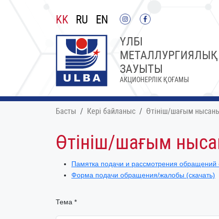
KK
RU
EN
ҮЛБІ
МЕТАЛЛУРГИЯЛЫҚ
ЗАУЫТЫ
АКЦИОНЕРЛІК ҚОҒАМЫ
Басты
Кері байланыс
Өтініш/шағым нысан
Өтініш/шағым ныс
Памятка подачи и рассмотрения обращений 
Форма подачи обращения/жалобы (скачать)
Тема *