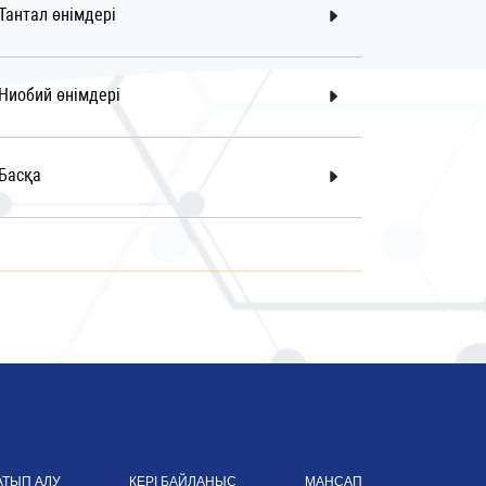
Тантал өнімдері
Ниобий өнімдері
Басқа
АТЫП АЛУ
КЕРІ БАЙЛАНЫС
МАНСАП