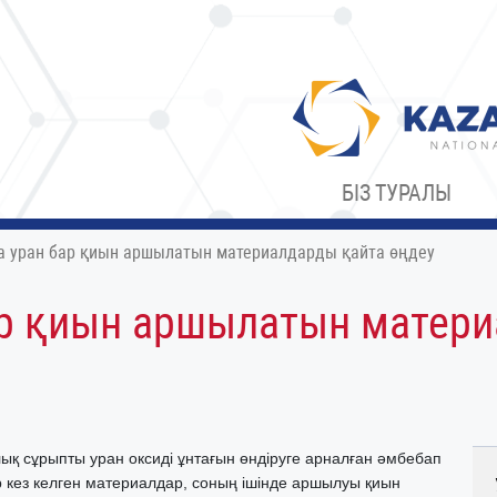
БІЗ ТУРАЛЫ
 уран бар қиын аршылатын материалдарды қайта өңдеу
р қиын аршылатын матери
ық сұрыпты уран оксиді ұнтағын өндіруге арналған әмбебап
р кез келген материалдар, соның ішінде аршылуы қиын