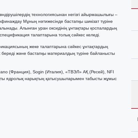
өндірушілердің технологиясынан негізгі айырмашылығы –
аффинаждау
Мұның нәтижесінде бастапқы шикізат түріне
 алынады. Алынған уран оксидінің ұнтақтары қоспалардың
спецификация талаптарына толық сәйкес келеді.
фикациясының жеке талаптарына сәйкес ұнтақтардың
к береді және бастапқы материалдың түріне байланысты
o (Франция), Sogin (Италия), «ТВЭЛ» АҚ (Ресей), NFI
қты ядролық нарықтың қатысушыларымен табысты жұмыс