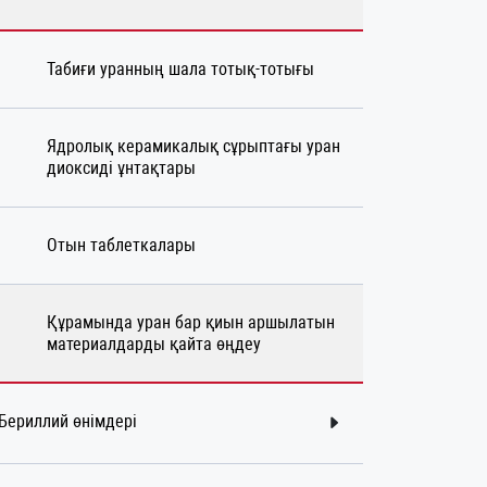
Табиғи уранның шала тотық-тотығы
Ядролық керамикалық сұрыптағы уран
диоксиді ұнтақтары
Отын таблеткалары
Құрамында уран бар қиын аршылатын
материалдарды қайта өңдеу
Бериллий өнімдері