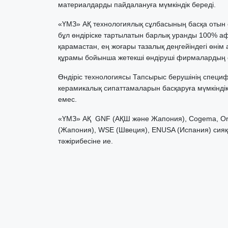
материалдарды пайдалануға мүмкіндік береді.
«ҮМЗ» АҚ технологиялық сұлбасының басқа отын 
бұл өндіріске тартылатын барлық уранды 100% 
қарамастан, ең жоғары тазалық деңгейіндегі өнім
құрамы бойынша жетекші өндіруші фирмалардың 
Өндіріс технологиясы Тапсырыс берушінің специ
керамикалық сипаттамаларын басқаруға мүмкінді
емес.
«ҮМЗ» АҚ GNF (АҚШ және Жапония), Cogema, Oran
(Жапония), WSE (Швеция), ENUSA (Испания) сия
тәжірибесіне ие.