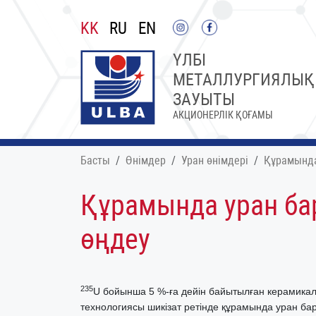
KK
RU
EN
ҮЛБІ
МЕТАЛЛУРГИЯЛЫҚ
ЗАУЫТЫ
АКЦИОНЕРЛІК ҚОҒАМЫ
Басты
Өнімдер
Уран өнімдері
Құрамында
Құрамында уран ба
өңдеу
235
U бойынша 5 %-ға дейін байытылған керамикал
технологиясы шикізат ретінде құрамында уран ба