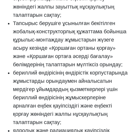
жөніндегі жалпы зауыттық нұсқаулықтың
талаптарын сақтау;
Тапсырыс берушіге ұсынылған бекітілген
жобалық-конструкторлық құжаттама бойынша
құрылыс-монтаждау жұмыстарын жүзеге
асыру кезінде «Қоршаған ортаны қорғау»
және «Қоршаған ортаға әсерді бағалау»
бөлімдерінің талаптарын мүлтіксіз орындау;
бериллий өндірісінің өндірістік корпустарында
жұмыстарды орындаумен айналысатын
мердігер ұйымдардың қызметкерлері үшін
бериллий өндірісінің жұмыскерлеріне
арналған еңбек қауіпсіздігі және еңбекті
қорғау жөніндегі жалпы нұсқаулықтың
талаптарын сақтау;
ядролық және радиациялық қауіпсіздік