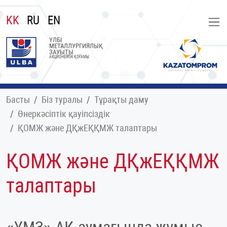
KK
RU
EN
ҮЛБІ
МЕТАЛЛУРГИЯЛЫҚ
ЗАУЫТЫ
АКЦИОНЕРЛІК ҚОҒАМЫ
Басты
Біз туралы
Тұрақты даму
Өнеркәсіптік қауіпсіздік
ҚОМЖ және ДҚжЕҚҚМЖ талаптары
ҚОМЖ және ДҚжЕҚҚМЖ
талаптары