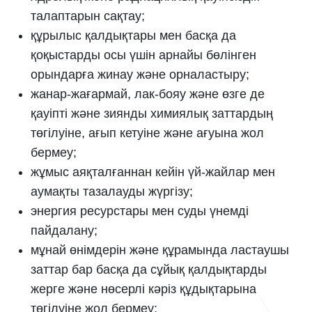
талаптарын сақтау;
құрылыс қалдықтары мен басқа да
қоқыстарды осы үшін арнайы бөлінген
орындарға жинау және орналастыру;
жанар-жағармай, лак-бояу және өзге де
қауіпті және зиянды химиялық заттардың
төгілуіне, ағып кетуіне және ағуына жол
бермеу;
жұмыс аяқталғаннан кейін үй-жайлар мен
аумақты тазалауды жүргізу;
энергия ресурстары мен суды үнемді
пайдалану;
мұнай өнімдерін және құрамында ластаушы
заттар бар басқа да сұйық қалдықтарды
жерге және нөсерлі кәріз құдықтарына
төгілуіне жол бермеу;