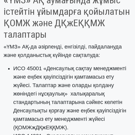
«ҮМЗ» АҚ аумағында жұмыс
істейтін ұйымдарға қойылатын
ҚОМЖ және ДҚжЕҚҚМЖ
талаптары
«ҮМЗ» АҚ-да әзірленді, енгізілді, пайдалануда
және қолданыстық күйінде сақталуда:
ИСО 45001 «Денсаулық сақтау менеджменті
және еңбек қауіпсіздігін қамтамасыз ету
жүйесі. Талаптар және оларды қолдану
жөніндегі нұсқаулық» халықаралық
стандартының талаптарына сәйкес келетін
Денсаулықты қорғау және еңбек қауіпсіздігін
қамтамасыз ету менеджменті жүйесі
(ҚОМЖжДҚжЕҚҚМЖ).