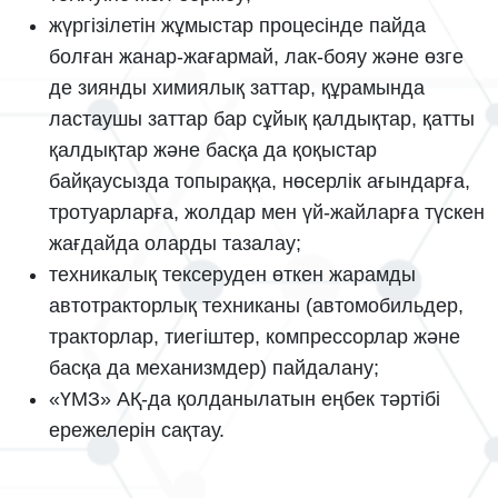
жүргізілетін жұмыстар процесінде пайда
болған жанар-жағармай, лак-бояу және өзге
де зиянды химиялық заттар, құрамында
ластаушы заттар бар сұйық қалдықтар, қатты
қалдықтар және басқа да қоқыстар
байқаусызда топыраққа, нөсерлік ағындарға,
тротуарларға, жолдар мен үй-жайларға түскен
жағдайда оларды тазалау;
техникалық тексеруден өткен жарамды
автотракторлық техниканы (автомобильдер,
тракторлар, тиегіштер, компрессорлар және
басқа да механизмдер) пайдалану;
«ҮМЗ» АҚ-да қолданылатын еңбек тәртібі
ережелерін сақтау.