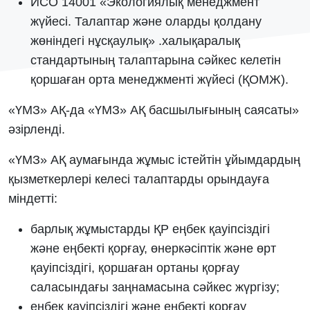
ИСО 14001 «Экологиялық менеджмент
жүйесі. Талаптар және оларды қолдану
жөніндегі нұсқаулық» .халықаралық
стандартының талаптарына сәйкес келетін
қоршаған орта менеджменті жүйесі (ҚОМЖ).
«ҮМЗ» АҚ-да «ҮМЗ» АҚ басшылығының саясаты»
әзірленді.
«ҮМЗ» АҚ аумағында жұмыс істейтін ұйымдардың
қызметкерлері келесі талаптарды орындауға
міндетті:
барлық жұмыстарды ҚР еңбек қауіпсіздігі
және еңбекті қорғау, өнеркәсіптік және өрт
қауіпсіздігі, қоршаған ортаны қорғау
саласындағы заңнамасына сәйкес жүргізу;
еңбек қауіпсіздігі және еңбекті қорғау