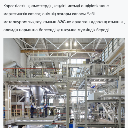
Көрсетілетін қызметтердің кеңдігі, икемді өндірістік және
маркетингтік саясат, өнімн
ің
жоғары сапа
сы
Үлбі
металлургиялық зауытының АЭС-ке арналған ядролық отынның
әлемдік нарығына белсенді қатысуына мүмкіндік береді
.