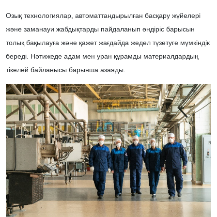
Озық технологиялар, автоматтандырылған басқару жүйелері
және заманауи жабдықтарды пайдаланып өндіріс барысын
толық бақылауға және қажет жағдайда жедел түзетуге мүмкіндік
береді. Нәтижеде адам мен уран құрамды материалдардың
тікелей байланысы барынша азаяды.