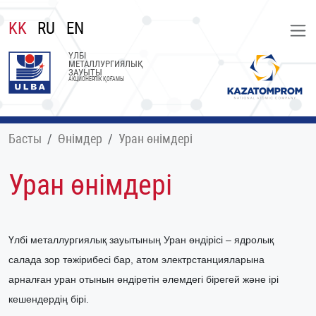
KK
RU
EN
ҮЛБІ
МЕТАЛЛУРГИЯЛЫҚ
ЗАУЫТЫ
АКЦИОНЕРЛІК ҚОҒАМЫ
Басты
Өнімдер
Уран өнімдері
Уран өнімдері
Үлбі металлургиялық зауытының Уран өндірісі –
ядролық
салада зор тәжірибесі бар
,
атом электрстанцияларына
арналған уран отынын өндіретін әлемдегі бірегей және ірі
кешендердің бірі.