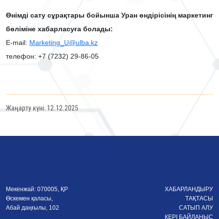
Өнімді сату сұрақтары бойынша Уран өндірісінің маркетинг
бөліміне хабарласуға болады:
Е-mail:
Marketing_U@ulba.kz
телефон: +7 (7232) 29-86-05
Жаңарту күні: 12.12.2025
Мекенжай: 070005, ҚР
ХАБАРЛАНДЫРУ
Өскемен қаласы,
ТАҚТАСЫ
Абай даңғылы, 102
САТЫП АЛУ
КЕРІ БАЙЛАНЫС