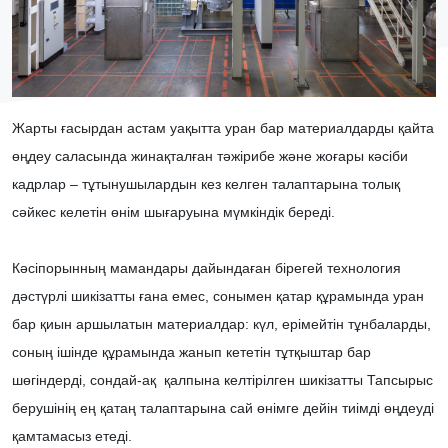
Жарты ғасырдан астам уақытта уран бар материалдарды қайта
өңдеу саласында жинақталған тәжірибе және жоғары кәсіби
кадрлар – тұтынушылардын кез келген талаптарына толық
сәйкес келетін өнім шығаруына мүмкіндік береді.
Кәсіпорынның мамандары дайындаған бірегей технология
дәстүрлі шикізатты ғана емес, сонымен қатар құрамында уран
бар қиын аршылатын материалдар: күл, ерімейтін тұнбаларды,
соның ішінде құрамында жанып кететін тұтқыштар бар
шөгіндерді, сондай-ақ қалпына келтірілген шикізатты Тапсырыс
берушінің ең қатаң талаптарына сай өнімге дейін тиімді өңдеуді
қамтамасыз етеді.