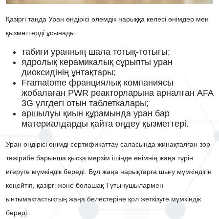
Қазіргі таңда Уран өндірісі әлемдік нарыққа келесі өнімдер мен
қызметтерді ұсынады
:
табиғи уранның шала тотық-тотығы;
ядролық керамикалық сұрыпты уран
диоксидінің ұнтақтары;
Framatome франциялық компаниясы
жобалаған PWR реакторларына арналған AFA
3G үлгдегі отын таблеткалары;
аршылуы қиын құрамында уран бар
материалдарды қайта өңдеу қызметтері.
Уран өндірісі өнімді сертификаттау саласында жинақталған зор
тәжірибе барынша қысқа мерзім ішінде өнімнің жаңа түрін
игеруге мүмкіндік береді. Бұл жаңа нарықтарға шығу мүмкіндігін
кеңейтіп, қазіргі және болашақ Тұтынушылармен
ынтымақтастықтың жаңа белестеріне қол жеткізуге мүмкінд
ік
береді.