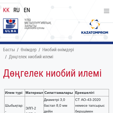
KK
RU
EN
ҮЛБІ
МЕТАЛЛУРГИЯЛЫҚ
ЗАУЫТЫ
АКЦИОНЕРЛІК ҚОҒАМЫ
Басты
Өнімдер
Ниобий өнімдері
Дөңгелек ниобий илемі
Дөңгелек ниобий илемі
Илем түрі
Материал
Сипаттамалары
Ерекшелігі
Диаметрі 3,0
СТ АО-43-2020
Шыбықтар:
бастап 8,0 мм
немесе тапсырыс
ЭЛП-2
-
дейін
берушімен