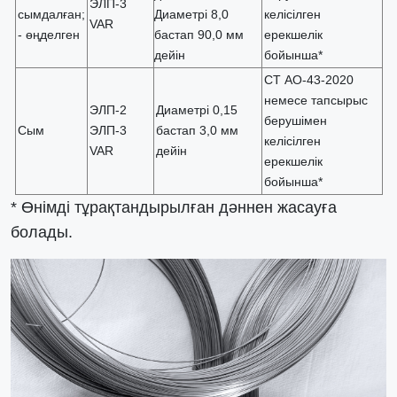
ЭЛП-3
сымдалған;
Диаметрі 8,0
келісілген
VAR
- өңделген
бастап 90,0 мм
ерекшелік
дейін
бойынша*
СТ АО-43-2020
немесе тапсырыс
ЭЛП-2
Диаметрі 0,15
берушімен
Сым
ЭЛП-3
бастап 3,0 мм
келісілген
VAR
дейін
ерекшелік
бойынша*
* Өнімді тұрақтандырылған дәннен жасауға
болады.