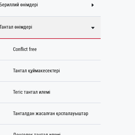
Бериллий өнімдері
Тантал өнімдері
Conflict free
Тантал құймакесектері
Тегіс тантал илемі
Танталдан жасалған қоспалауыштар
Дөңгелек тантал илемі