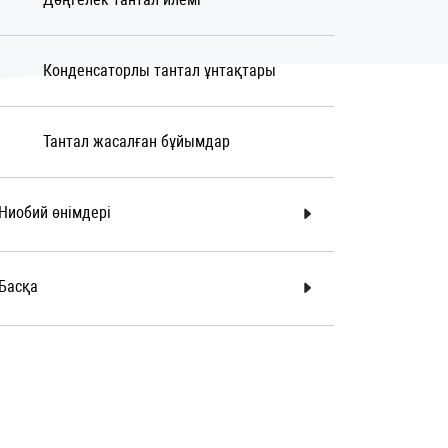
Конденсаторлы тантал ұнтақтары
Тантал жасалған бұйымдар
Ниобий өнімдері
Басқа