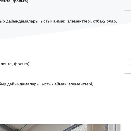
лента, фольга);
ұбыр дайындамалары, ыстық аймақ элементтері, отбақырлар,
лента, фольга);
құбыр дайындамалары, ыстық аймақ элементтері,