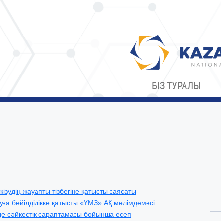
БІЗ ТУРАЛЫ
удің жауапты тізбегіне қатысты саясаты
ға бейілділікке қатысты «ҮМЗ» АҚ мәлімдемесі
де сәйкестік сараптамасы бойынша есеп