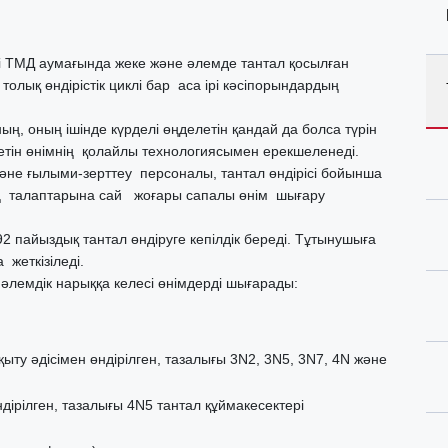
сі ТМД аумағында жеке және әлемде тантал қосылған
толық өндірістік циклі бар аса ірі кәсіпорындардың
ың, оның ішінде күрделі өңделетін қандай да болса түрін
летін өнімнің қолайлы технологиясымен ерекшеленеді.
және ғылыми-зерттеу персоналы, тантал өндірісі бойынша
ің талаптарына сай жоғары сапалы өнім шығару
2 пайыздық тантал өндіруге кепілдік береді. Тұтынушыға
 жеткізіледі.
 әлемдік нарыққа келесі өнімдерді шығарады:
қыту әдісімен өндірілген, тазалығы 3N2, 3N5, 3N7, 4N және
дірілген, тазалығы 4N5 тантал құймакесектері