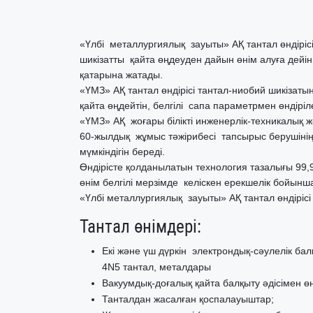
«Үлбі металлургиялық зауыты» АҚ тантал өндірі
шикізатты қайта өңдеуден дайын өнім алуға дейін 
қатарына жатады.
«ҮМЗ» АҚ тантал өндірісі тантал-ниобий шикізатын
қайта өңдейтін, белгілі сапа параметрмен өндірі
«ҮМЗ» АҚ жоғары білікті инженерлік-техникалық 
60-жылдық жұмыс тәжірибесі тапсырыс берушін
мүмкіндігін береді.
Өндірісте қолданылатын технология тазалығы 99,9
өнім белгілі мерзімде келіскен ерекшелік бойынша
«Үлбі металлургиялық зауыты» АҚ тантал өндірісі
Тантал өнімдері:
Екі және үш дүркін электрондық-сәулелік бал
4N5 тантал, металдары
Вакуумдық-доғалық қайта балқыту әдісімен өн
Танталдан жасалған қоспалауыштар;