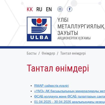
KK
RU
EN
ҮЛБІ
МЕТАЛЛУРГИЯЛЫҚ
ЗАУЫТЫ
АКЦИОНЕРЛІК ҚОҒАМЫ
Басты
Өнімдер
Тантал өнімдері
Тантал өнімдері
RMAP сәйкестік куәлігі
«ҮМЗ» АҚ басшылығының минералдарды жеткіз
ӨСАБ қолдауға және ӨСАБ талаптарын сақтау
01.04.2025 - 30.04.2026 аралығындағы кезең