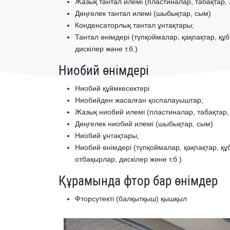
Жазық тантал илемі (пластиналар, табақтар, 
Дөңгелек тантал илемі (шыбықтар, сым)
Конденсаторлық тантал ұнтақтары;
Тантал өнімдері (түпқоймалар, қақпақтар, қ
дискілер және т.б.)
Ниобий өнімдері
Ниобий құймкесектері
Ниобийден жасалған қоспалауыштар;
Жазық ниобий илемі (пластиналар, табақтар, 
Дөңгелек ниобий илемі (шыбықтар, сым)
Ниобий ұнтақтары;
Ниобий өнімдері (түпқоймалар, қақпақтар, 
отбақырлар, дискілер және т.б.)
Құрамында фтор бар өнімдер
Фторсутекті (балқытқыш) қышқыл