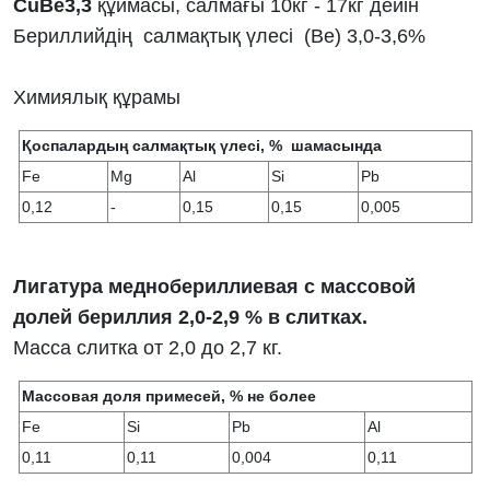
CuBe3,3
құймасы, салмағы 10кг - 17кг дейін
Бериллийдің салмақтық үлесі (Be) 3,0-3,6%
Химиялық құрамы
Қоспалардың салмақтық үлесі, % шамасында
Fe
Mg
Al
Si
Pb
0,12
-
0,15
0,15
0,005
Лигатура меднобериллиевая с массовой
долей бериллия 2,0-2,9 % в слитках.
Масса слитка от 2,0 до 2,7 кг.
Массовая доля примесей, % не более
Fe
Si
Pb
Al
0,11
0,11
0,004
0,11