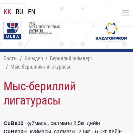
KK
RU
EN
ҮЛБІ
МЕТАЛЛУРГИЯЛЫҚ
ЗАУЫТЫ
АКЦИОНЕРЛІК ҚОҒАМЫ
Басты
Өнімдер
Бериллий өнімдері
Мыс-бериллий лигатурасы
Мыс-бериллий
лигатурасы
CuBe10
құймасы, салмағы 2,5кг дейін
CuBe10-L
құймасы, салмағы 2,5кг - 6,0кг дейін