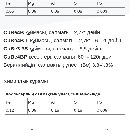
Fe
Mg
Al
Si
Pb
0,05
0,05
0,05
0,05
0,003
CuBe4В
құймасы, салмағы 2,7кг дейін
CuBe4В-L
құймасы, салмағы 2,7кг - 6,0кг дейін
CuBe
3,3S
құймасы, салмағы 6,5 дейін
CuBe4BP
кесектері, салмағы 60г - 120г дейін
Бериллийдің салмақтық үлесі (Be) 3,8-4,3%
Химиялық құрамы
Қоспалардың салмақтық үлесі, % шамасында
Fe
Mg
Al
Si
Pb
0,12
0,05
0,15
0,15
0,005