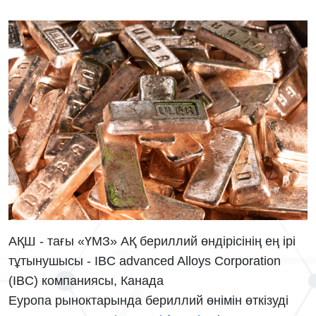
АҚШ - тағы «ҮМЗ» АҚ бериллий өндірісінің ең ірі
тұтынушысы - IBC advanced Alloys Corporation
(IBC) компаниясы, Канада
Еуропа рыноктарында бериллий өнімін өткізуді