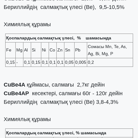
Бериллийдің салмақтық үлесі (Ве), 9,5-10,5%
Химиялық құрамы
Қоспалардың салмақтық үлесі, % шамасында
Сомасы Mn, Te, As,
Fe
Mg
Al
Si
Ni
Со
Zn
Sn
Pb
Ag, Bi, Mg, P
0,15
-
0,1
0,15
0,1
0,1
0,1
0,05
0,005
0,2
CuBe4А
құймасы, салмағы 2,7кг дейін
CuBe4АP
кесектері, салмағы 60г - 120г дейін
Бериллийдің салмақтық үлесі (Be) 3,8-4,3%
Химиялық құрамы
Қоспалардың салмақтық үлесі, % шамасында