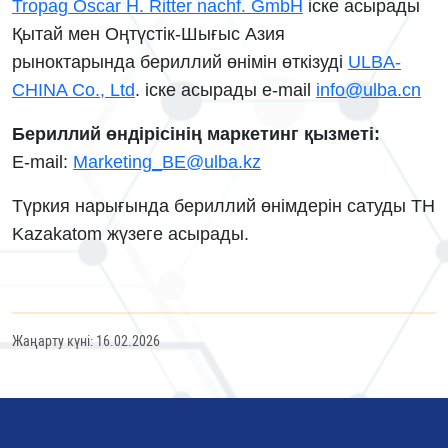
Tropag Oscar H. Ritter nachf. GmbH
iске асырады
Қытай мен Оңтүстік-Шығыс Азия
рыноктарында
бериллий өнімін өткізуді
ULBA-
CHINA Co., Ltd
. іске асырады e-mail
info@ulba.cn
Бериллий өндірісінің маркетинг қызметі:
E-mail:
Marketing_BE@ulba.kz
Түркия нарығында бериллий өнімдерін сатуды TH
Kazakatom жүзеге асырады.
Жаңарту күні: 16.02.2026