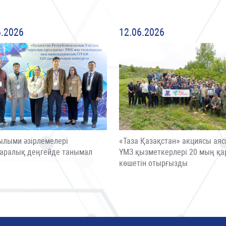
6.2026
12.06.2026
ылыми әзірлемелері
«Таза Қазақстан» акциясы ая
аралық деңгейде танымал
ҮМЗ қызметкерлері 20 мың қа
ы
көшетін отырғызды