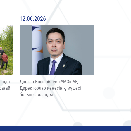
12.06.2026
сында
Дастан Кошербаев «ҮМЗ» АҚ
рағай
Директорлар кеңесінің мүшесі
болып сайланды