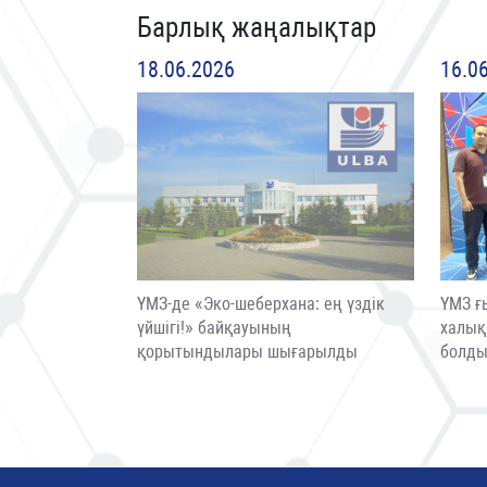
Барлық жаңалықтар
18.06.2026
16.0
ҮМЗ-де «Эко-шеберхана: ең үздік
ҮМЗ ғ
үйшігі!» байқауының
халық
қорытындылары шығарылды
болд