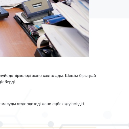
 жүйеде тіркеледі және сақталады. Шешім бірыңғай
ік берді.
асуды жеделдетеді және еңбек қауіпсіздігі