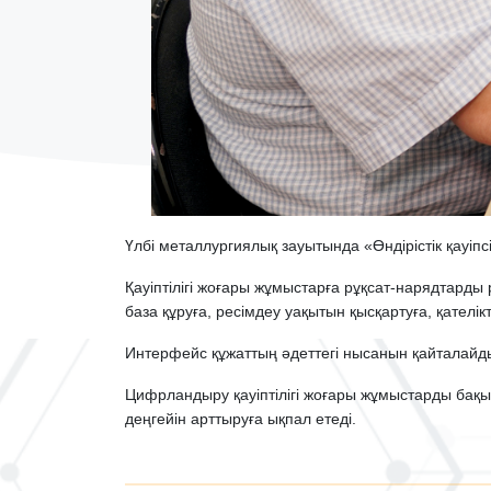
Үлбі металлургиялық зауытында «Өндірістік қауіпсі
Қауіптілігі жоғары жұмыстарға рұқсат-нарядтарды
база құруға, ресімдеу уақытын қысқартуға, қателік
Интерфейс құжаттың әдеттегі нысанын қайталайды
Цифрландыру қауіптілігі жоғары жұмыстарды бақы
деңгейін арттыруға ықпал етеді.