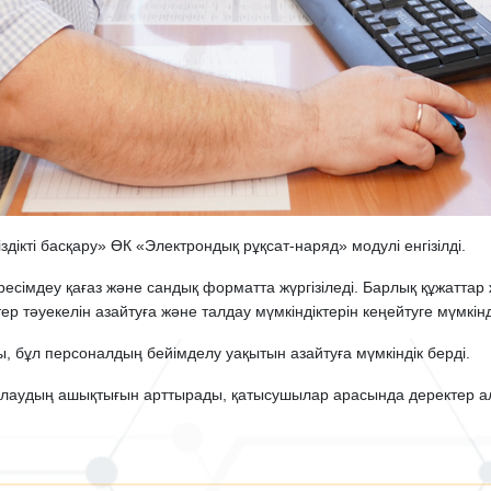
здікті басқару» ӨК «Электрондық рұқсат-наряд» модулі енгізілді.
 ресімдеу қағаз және сандық форматта жүргізіледі. Барлық құжаттар
тер тәуекелін азайтуға және талдау мүмкіндіктерін кеңейтуге мүмкінд
, бұл персоналдың бейімделу уақытын азайтуға мүмкіндік берді.
лаудың ашықтығын арттырады, қатысушылар арасында деректер алм