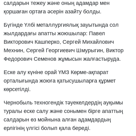
салдарын тежеу және оның адамдар мен
қоршаған ортаға әсерін азайту болды.
Бүгінде Үлбі металлургиялық зауытында сол
жылдардағы апатты жоюшылар: Павел
Викторович Кашперко, Сергей Михайлович
Мехнин, Сергей Георгиевич Шмурыгин, Виктор
Федорович Семенов жұмысын жалғастыруда.
Еске алу күніне орай ҮМЗ Көрме-ақпарат
орталығында жоюға қатысушыларға құрмет
көрсетілді.
Чернобыль техногендік тәуекелдердің ауқымы
туралы еске салу және сонымен бірге апаттың
салдарын өз мойнына алған адамдардың
ерлігінің үлгісі болып қала береді.