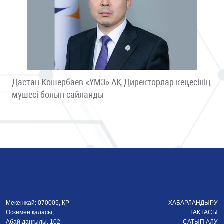
Дастан Кошербаев «ҮМЗ» АҚ Директорлар кеңесінің
мүшесі болып сайланды
Мекенжай: 070005, ҚР
ХАБАРЛАНДЫРУ
Өскемен қаласы,
ТАҚТАСЫ
Абай даңғылы, 102
САТЫП АЛУ