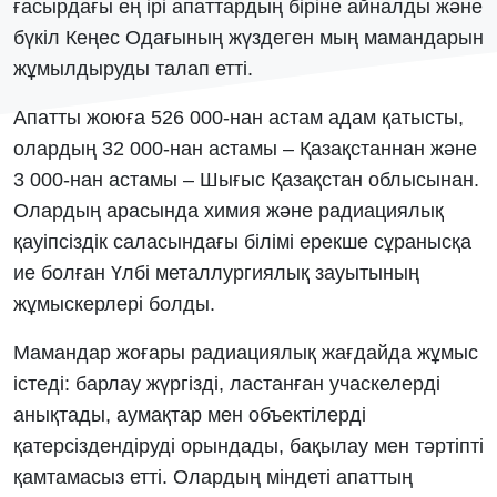
ғасырдағы ең ірі апаттардың біріне айналды және
бүкіл Кеңес Одағының жүздеген мың мамандарын
жұмылдыруды талап етті.
Апатты жоюға 526 000-нан астам адам қатысты,
олардың 32 000-нан астамы – Қазақстаннан және
3 000-нан астамы – Шығыс Қазақстан облысынан.
Олардың арасында химия және радиациялық
қауіпсіздік саласындағы білімі ерекше сұранысқа
ие болған Үлбі металлургиялық зауытының
жұмыскерлері болды.
Мамандар жоғары радиациялық жағдайда жұмыс
істеді: барлау жүргізді, ластанған учаскелерді
анықтады, аумақтар мен объектілерді
қатерсіздендіруді орындады, бақылау мен тәртіпті
қамтамасыз етті. Олардың міндеті апаттың