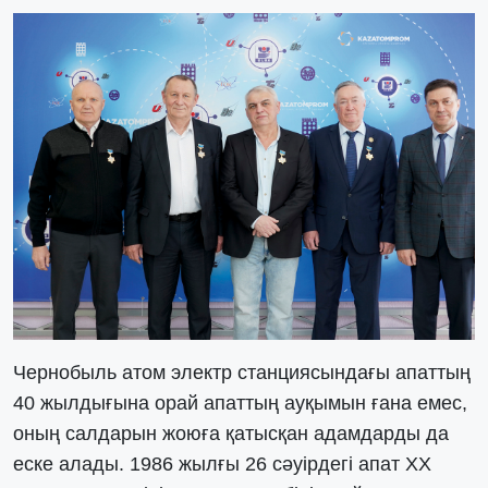
Чернобыль атом электр станциясындағы апаттың
40 жылдығына орай апаттың ауқымын ғана емес,
оның салдарын жоюға қатысқан адамдарды да
еске алады. 1986 жылғы 26 сәуірдегі апат XX