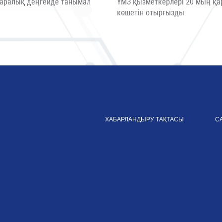
аралық деңгейде танымал
ҮМЗ қызметкерлері 20 мың қа
ы
көшетін отырғызды
ХАБАРЛАНДЫРУ ТАҚТАСЫ
С