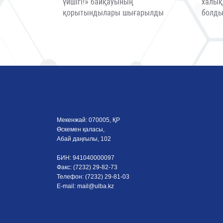
үйшігі!» байқауының
халық
қорытындылары шығарылды
болд
Мекенжай: 070005, ҚР
Өскемен қаласы,
Абай даңғылы, 102
БИН: 941040000097
Факс: (7232) 29-82-73
Телефон: (7232) 29-81-03
E-mail:
mail@ulba.kz