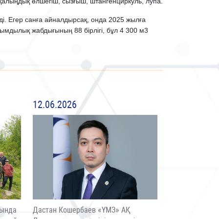
қалыңдық өлшегіш, сызғыш, штангенциркуль, лупа.
еді. Егер санға айналдырсақ, онда 2025 жылға
йымдылық жабдығының 88 бірлігі, бұл 4 300 м3
12.06.2026
сында
Дастан Кошербаев «ҮМЗ» АҚ