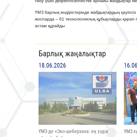
табу үшін дефектоскопистке арнайы жабдықтар кө
ҮМЗ барлық өндірістерінде жабдықтардың қауіпсіз ж
жоспарда – 61 технологиялық құбырларды қарап-те
астам құрайды
Барлық жаңалықтар
18.06.2026
16.0
ҮМЗ-де «Эко-шеберхана: ең үздік
ҮМЗ ғ