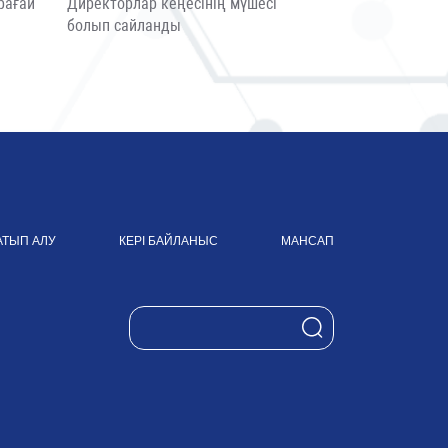
рағай
Директорлар кеңесінің мүшесі
болып сайланды
АТЫП АЛУ
КЕРІ БАЙЛАНЫС
МАНСАП