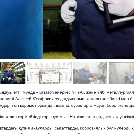
йқауы өтті, мұнда «Қазатомөнеркәсіп» ҰАК және Үлбі металлургия
писті Алексей Юзафович өз дағдыларын, жоғары кәсібилігі мен білік
дерін ол керемет орындап шықты: сұрақтарға жауап берді және дәне
асқалар көрмейтінді көріп қоямыз. Нәтижесімен өндірістік қауіпсізд
рдағы құпия ақауларды, сызаттарды, коррозиялық бүлінулерді, қа