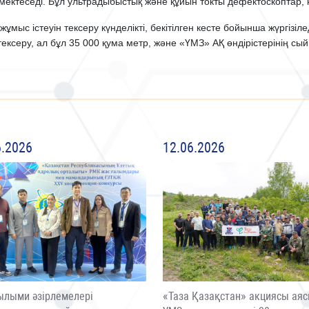
мектеседі. Бұл ультрадыбыстық және құйын токты дефектоскоптар, 
ұмыс істеуін тексеру күнделікті, бекітілген кесте бойынша жүргізіл
ксеру, ал бұл 35 000 қума метр, және «ҮМЗ» АҚ өндірістерінің сы
6.2026
12.06.2026
ылыми әзірлемелері
«Таза Қазақстан» акциясы ая