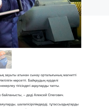
лық зауыты атынан сынау орталығының магнитті
тілігін көрсетті. Байқаудың күрделі
керлеу тігісіндегі ақауларды тапты.
ік байланысты, – деді Алексей Олегович.
яуларды, шалапісірілімдерді, тұтассыздықтарды