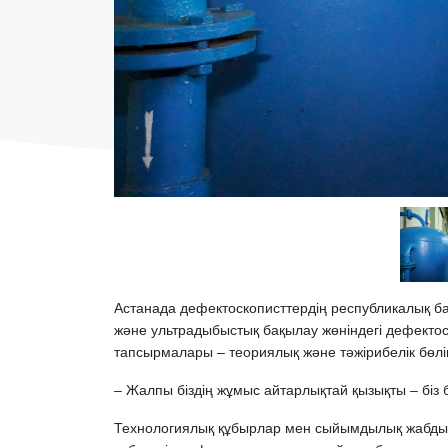
Астанада дефектоскописттердің республикалық ба
және ультрадыбыстық бақылау жөніндегі дефектоско
тапсырмалары – теориялық және тәжірибелік бөлім
– Жалпы біздің жұмыс айтарлықтай қызықты – біз б
Технологиялық құбырлар мен сыйымдылық жабдықта