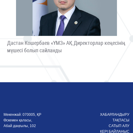
Дастан Кошербаев «ҮМЗ» АҚ Директорлар кеңесінің
мүшесі болып сайланды
Мекенжай: 070005, ҚР
ХАБАРЛАНДЫРУ
Өскемен қаласы,
ТАҚТАСЫ
Абай даңғылы, 102
САТЫП АЛУ
КЕРІ БАЙЛАНЫС