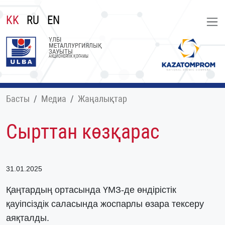
KK
RU
EN
ҮЛБІ
МЕТАЛЛУРГИЯЛЫҚ
ЗАУЫТЫ
АКЦИОНЕРЛІК ҚОҒАМЫ
Басты
Медиа
Жаңалықтар
Сырттан көзқарас
31.01.2025
Қаңтардың ортасында ҮМЗ-де өндірістік
қауіпсіздік саласында жоспарлы өзара тексеру
аяқталды.