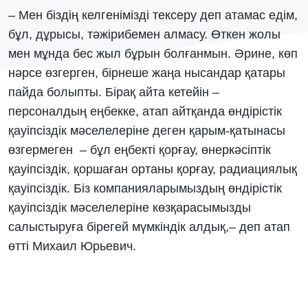
– Мен біздің келгенімізді тексеру деп атамас едім,
бұл, дұрысы, тәжірибемен алмасу. Өткен жолы
мен мұнда бес жыл бұрын болғанмын. Әрине, көп
нәрсе өзгерген, бірнеше жаңа нысандар қатары
пайда болыпты. Бірақ айта кетейін –
персоналдың еңбекке, атап айтқанда өндірістік
қауіпсіздік мәселелеріне деген қарым-қатынасы
өзгермеген – бұл еңбекті қорғау, өнеркәсіптік
қауіпсіздік, қоршаған ортаны қорғау, радиациялық
қауіпсіздік. Біз компанияларымыздың өндірістік
қауіпсіздік мәселелеріне көзқарасымызды
салыстыруға бірегей мүмкіндік алдық,– деп атап
өтті Михаил Юрьевич.