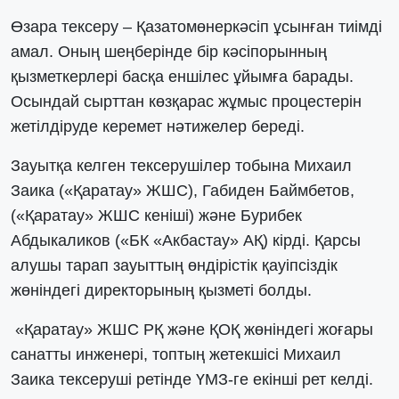
Өзара тексеру – Қазатомөнеркәсіп ұсынған тиімді
амал. Оның шеңберінде бір кәсіпорынның
қызметкерлері басқа еншілес ұйымға барады.
Осындай сырттан көзқарас жұмыс процестерін
жетілдіруде керемет нәтижелер береді.
Зауытқа келген тексерушілер тобына Михаил
Заика («Қаратау» ЖШС), Габиден Баймбетов,
(«Қаратау» ЖШС кеніші) және Бурибек
Абдыкаликов («БК «Акбастау» АҚ) кірді. Қарсы
алушы тарап зауыттың өндірістік қауіпсіздік
жөніндегі директорының қызметі болды.
«Қаратау» ЖШС РҚ және ҚОҚ жөніндегі жоғары
санатты инженері, топтың жетекшісі Михаил
Заика тексеруші ретінде ҮМЗ-ге екінші рет келді.