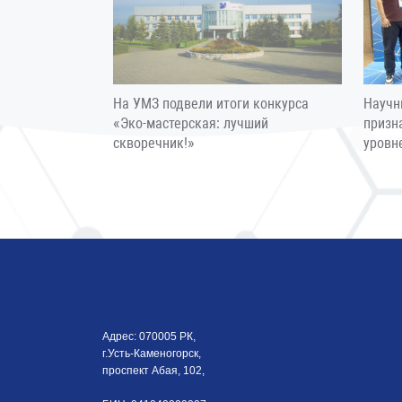
На УМЗ подвели итоги конкурса
Научн
«Эко-мастерская: лучший
призн
скворечник!»
уровн
Адрес: 070005 РК,
г.Усть-Каменогорск,
проспект Абая, 102,