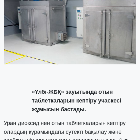
«Үлбі-ЖБҚ» зауытында отын
таблеткаларын кептіру учаскесі
жұмысын бастады.
Уран диоксидінен отын таблеткаларын кептіру
олардың құрамындағы сутекті бақылау және