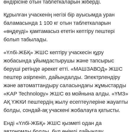
өндірісіне отын таблеткаларын жіберді.
Құрылған учаскенің негізі бір ауысымда уран
баламасында 1 100 кг отын таблеткаларын
«өңдеуді» қамтамасыз ететін кептіру пештері
болып табылады.
«Үлбі-ЖБҚ» ЖШС кептіру учаскесін құру
жобасында ұйымдастырушы және тапсырыс
беруші ретінде әрекет етті. «МАШЗАВОД» ЖШС
пештер әзірленіп, дайындалды. Электрлендіру
және автоматтандыру саласындағы жұмыстарды
«KAP Technology» ЖШС өз мойнына алды. «ҮМЗ»
АҚ ҮЖКИ пештердің жылу есептеулеріне жауапты
болды, сондай-ақ учаскені жобалауға қатысты.
Енді «Үлбі-ЖБҚ» ЖШС қызметі одан да
автономды болды, бұл өнімді дайындау