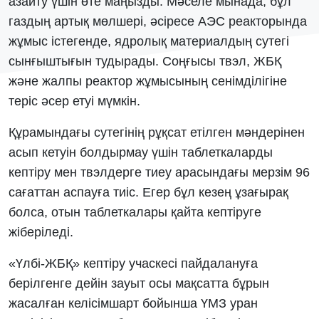
азайту үшін өте маңызды. Мәселе мынада, бұл
газдың артық мөлшері, әсіресе АЭС реакторында
жұмыс істегенде, ядролық материалдың сутегі
сынғыштығын тудырады. Соңғысы твэл, ЖБҚ
және жалпы реактор жұмысының сенімділігіне
теріс әсер етуі мүмкін.
Құрамындағы сутегінің рұқсат етілген мәндерінен
асып кетуін болдырмау үшін таблеткаларды
кептіру мен твэлдерге тиеу арасындағы мерзім 96
сағаттан аспауға тиіс. Егер бұл кезең ұзағырақ
болса, отын таблеткалары қайта кептіруге
жіберіледі.
«Үлбі-ЖБҚ» кептіру учаскесі пайдалануға
берілгенге дейін зауыт осы мақсатта бұрын
жасалған келісімшарт бойынша ҮМЗ уран