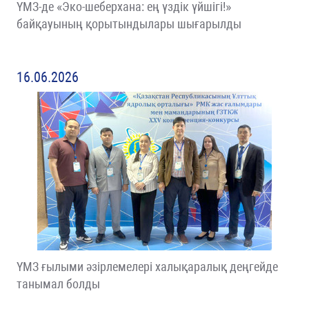
ҮМЗ-де «Эко-шеберхана: ең үздік үйшігі!»
байқауының қорытындылары шығарылды
16.06.2026
ҮМЗ ғылыми әзірлемелері халықаралық деңгейде
танымал болды