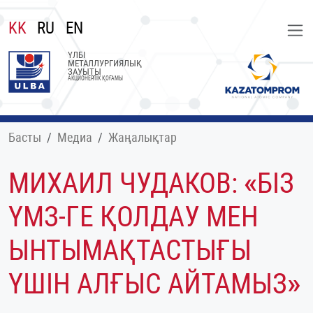
KK
RU
EN
ҮЛБІ
МЕТАЛЛУРГИЯЛЫҚ
ЗАУЫТЫ
АКЦИОНЕРЛІК ҚОҒАМЫ
Басты
Медиа
Жаңалықтар
МИХАИЛ ЧУДАКОВ: «БІЗ
ҮМЗ-ГЕ ҚОЛДАУ МЕН
ЫНТЫМАҚТАСТЫҒЫ
ҮШІН АЛҒЫС АЙТАМЫЗ»