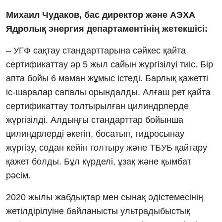
Михаил Чудаков, бас директор және АЭХА
Ядролық энергия департаментінің жетекшісі:
– УГФ сақтау стандарттарына сәйкес қайта
сертификаттау әр 5 жыл сайын жүргізілуі тиіс. Бір
апта бойы 6 маман жұмыс істеді. Барлық қажетті
іс-шаралар сапалы орындалды. Алғаш рет қайта
сертификаттау толтырылған цилиндрлерде
жүргізілді. Алдыңғы стандарттар бойынша
цилиндрлерді әкетіп, босатып, гидросынау
жүргізу, содан кейін толтыру және ТБУБ қайтару
қажет болды. Бұл күрделі, ұзақ және қымбат
рәсім.
2020 жылы жабдықтар мен сынақ әдістемесінің
жетілдірілуіне байланысты ультрадыбыстық