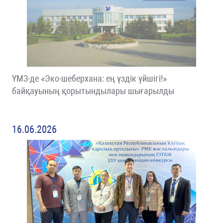
ҮМЗ-де «Эко-шеберхана: ең үздік үйшігі!»
байқауының қорытындылары шығарылды
16.06.2026