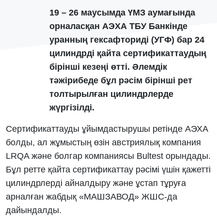
19 – 26 маусымда ҮМЗ аумағында
орналасқан АЭХА ТБУ Банкінде
уранның гексафториді (УГФ) бар 24
цилиндрді қайта сертификаттаудың
бірінші кезеңі өтті. Әлемдік
тәжірибеде бұл рәсім бірінші рет
толтырылған цилиндрлерде
жүргізілді.
Сертификаттауды ұйымдастырушы ретінде АЭХА
болды, ал жұмыстың өзін австриялық компания
LRQA және болгар компаниясы Bultest орындады.
Бұл ретте қайта сертификаттау рәсімі үшін қажетті
цилиндрлерді айналдыру және ұстап тұруға
арналған жабдық «МАШЗАВОД» ЖШС-да
дайындалды.