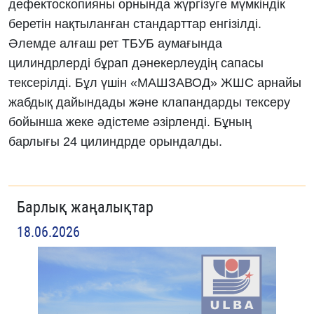
дефектоскопияны орнында жүргізуге мүмкіндік
беретін нақтыланған стандарттар енгізілді.
Әлемде алғаш рет ТБУБ аумағында
цилиндрлерді бұрап дәнекерлеудің сапасы
тексерілді. Бұл үшін «МАШЗАВОД» ЖШС арнайы
жабдық дайындады және клапандарды тексеру
бойынша жеке әдістеме әзірленді. Бұның
барлығы 24 цилиндрде орындалды.
Барлық жаңалықтар
18.06.2026