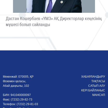
Дастан Кошербаев «ҮМЗ» АҚ Директорлар кеңесінің
мүшесі болып сайланды
Мекенжай: 070005, ҚР
ХАБАРЛАНДЫРУ
Өскемен қаласы,
ТАҚТАСЫ
Абай даңғылы, 102
САТЫП АЛУ
КЕРІ БАЙЛАНЫС
БИН: 941040000097
МАНСАП
Факс: (7232) 29-82-73
Телефон: (7232) 29-81-03