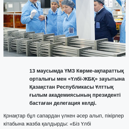
13 маусымда ҮМЗ Көрме-ақпараттық
орталығы мен «Үлбі-ЖБҚ» зауытына
Қазақстан Республикасы Ұлттық
ғылым академиясының президенті
бастаған делегация келді.
Қонақтар бұл сапардан үлкен әсер алып, пікірлер
кітабына жазба қалдырды: «Біз Үлбі