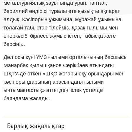
металлургиялық зауытында уран, тантал,
бериллий өндірісі туралы өте қызықты ақпарат
алдық. Кәсіпорын ұжымына, мұражай ұжымына
толағай табыстар тілейміз. Қазақ ғылымы мен
өнеркәсібі бірлесе жұмыс істеп, табысқа жете
берсін!».
Дәл осы күні ҮМЗ ғылыми орталығының басшысы
Манарбек Қылышқанов Серікбаев атындағы
ШҚТУ-де өткен «ШҚО жоғары оқу орындары мен
кәсіпорындарының арасындағы ғылыми
ынтымақтастық» атты дөңгелек үстелде
баяндама жасады.
Барлық жаңалықтар