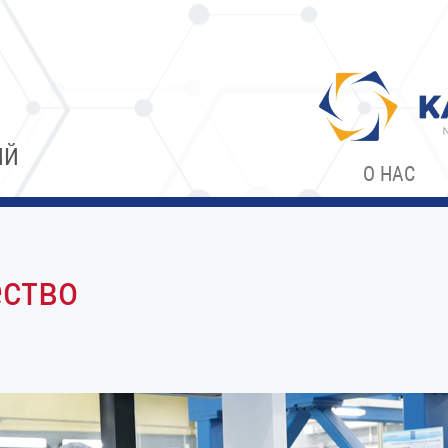
ИЙ
О НАС
ество