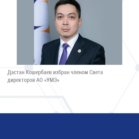
Дастан Кошербаев избран членом Света
директоров АО «УМЗ»