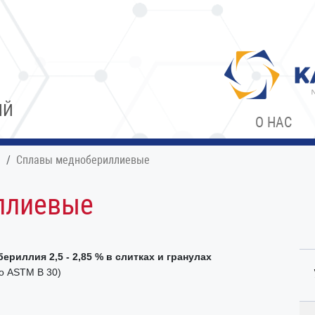
ИЙ
О НАС
я
Сплавы меднобериллиевые
ллиевые
иллия 2,5 - 2,85 % в слитках и гранулах
о ASTM В 30)