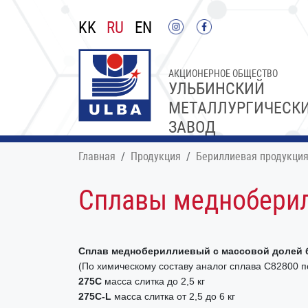
KK
RU
EN
АКЦИОНЕРНОЕ ОБЩЕСТВО
УЛЬБИНСКИЙ
МЕТАЛЛУРГИЧЕСК
ЗАВОД
Главная
Продукция
Бериллиевая продукци
Сплавы меднобери
Сплав меднобериллиевый с массовой долей бер
(По химическому составу аналог сплава C82800 п
275С
масса слитка до 2,5 кг
275С-L
масса слитка от 2,5 до 6 кг