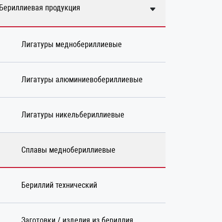
Бериллиевая продукция
Лигатуры меднобериллиевые
Лигатуры алюминиевобериллиевые
Лигатуры никельбериллиевые
Сплавы меднобериллиевые
Бериллий технический
Заготовки / изделия из бериллия