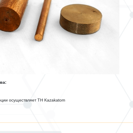
ва:
рции осуществляет
TH
Kazakatom