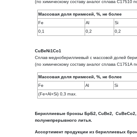
(по химическому составу аналог сплава С17510
Массовая доля примесей, %, не более
Fe
Al
Si
0,1
0,2
0,2
CuBeNi1Cо1
Сплав меднобериллиевый с массовой долей бери
(по химическому составу аналог сплава С1751
Массовая доля примесей, %, не более
Fe
Al
Si
(Fe+Al+Si) 0,3 max.
Бериллиевые бронзы БрБ2, CuBe2, CuBeСо2,
полунепрерывного литья.
Ассортимент продукции из бериллиевых брон