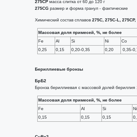
275СР
масса слитка от 60 до 120 г
275С
G
размер и форма гранул - фактические
Химический состав сплавов
275С, 275С-L, 275СР,
Массовая доля примесей, %, не более
Fe
Al
Si
Ni
Со
0,25
0,15
0,20-0,35
0,20
0,35-0,
Бериллиевые бронзы
БрБ2
Бронза бериллиевая с массовой долей бериллия 
Массовая доля примесей, %, не более
Fe
Al
Si
Ni
0,15
0,15
0,15
0,
CuBe2