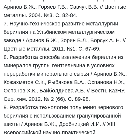
Аринов Б.Ж., Горяев Г.В., Савчук В.В. // Цветные
металлы. 2004. №3. С. 82-84.
7. Научно-техническое развитие металлургии
бериллия на Ульбинском металлургическом
заводе / Аринов Б.Ж., Зорин Б.Л., Борсук А. Н. //
Цветные металлы. 2011. №1. С. 67-69.
8. Разработка способа извлечения бериллия из
минералов группы гентгельвина в условиях
переработки минерального сырья / Аринов Б.Ж.,
Кожахметов С.К., Рыбакова В.А., Оспанова Н.Х.,
Оспанов Х.К., Байболдиева А.Б. // Вестн. КазНУ.
Сер. хим. 2012. № 2 (66). С. 89-98.
9. Разработка технологии получения чернового
бериллия с использованием гранулированной
шихты / Аринов Б.Ж., Дробницкий И.И. // XIII
Всероссийской научно-практической