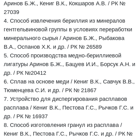
Аринов Б.Ж., Кениг В.К., Кокшаров А.В. / РК №
27039
4. Способ извлечения бериллия из минералов
гентгельвиновой группы в условиях переработки
минерального сырья / Аринов Б.Ж., Рыбакова
В.А., Оспанов Х.К. и др. / РК № 26589
5. Способ производства медно-бериллиевой
лигатуры Аринов Б.Ж., Бацуев И.И., Борсук А.Н. и
др. / РК №20412
6. Сплав на основе меди / Кениг В.К., Савчук В.В.,
Тюменцева С.И. и др. / РК № 21867
7. Устройство для диспергирования расплавов
расплава / Кениг В.К., Пестова Г.С., Рычков Г.С. и
др. / РК № 16937
8. Способ изготовления гранул из расплава /
Кениг В.К., Пестова Г.С., Рычков Г.С. и др. / РК №