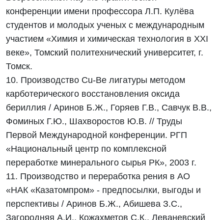
конференции имени профессора Л.П. Кулёва
студентов и молодых ученых с международным
участием «Химия и химическая технология в XXI
веке», Томский политехнический университет, г.
Томск.
10. Производство Сu-Be лигатуры методом
карботерического восстановления оксида
бериллия / Аринов Б.Ж., Горяев Г.В., Савчук В.В.,
Фоминых Г.Ю., Шахворостов Ю.В. // Труды
Первой Международной конференции. РГП
«Национальный центр по комплексной
переработке минерального сырья РК», 2003 г.
11. Производство и переработка рения в АО
«НАК «Казатомпром» - предпосылки, выгоды и
перспективы / Аринов Б.Ж., Абишева З.С.,
Загородняя А.И., Кожахметов С.К., Леваневский