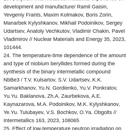
development and manufacture/ Ramil Gaisin,
Yevgeniy Frants, Maxim Kolmakov, Boris Zorin,
Manarbek Kylyshkanov, Mikhail Podoinikov, Sergey
Udartsev, Anatoly Vechkutov, Vladimir Chakin, Pavel
Vladimirov // Nuclear Materials and Energy 35, 2023,
101444.
24. The temperature-time dependence of the amount
and type of niobium beryllides formed during the
synthesis of the binary intermetallic compound
NbBe3 / T.V. Kulsartov, S.V. Udartsev, K.K.
Samarkhanov, Yu.N. Gordienko, Yu.V. Ponkratov,
Yu.Yu. Baklanova, Zh.A. Zaurbekova, A.E.
Kaynazarova, M.A. Podoinikov, M.K. Kylyshkanov,
Ye.Yu. Tulubayev, V.S. Bochkov, O.Ya. Obgolts //
Intermetallics 163, 2023, 108065
25. Effect of low-temperature neutron irradiation on