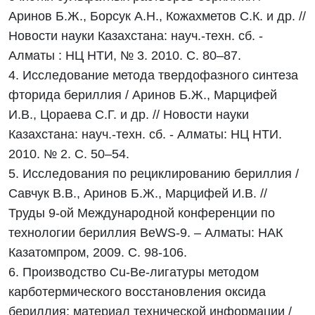
Аринов Б.Ж., Борсук А.Н., Кожахметов С.К. и др. //
Новости науки Казахстана: науч.-техн. сб. -
Алматы : НЦ НТИ, № 3. 2010. С. 80–87.
4. Исследование метода твердофазного синтеза
фторида бериллия / Аринов Б.Ж., Марцифей
И.В., Цораева С.Г. и др. // Новости науки
Казахстана: науч.-техн. сб. - Алматы: НЦ НТИ.
2010. № 2. С. 50–54.
5. Исследования по рециклированию бериллия /
Савчук В.В., Аринов Б.Ж., Марцифей И.В. //
Труды 9-ой Международной конференции по
технологии бериллия BeWS-9. – Алматы: НАК
Казатомпром, 2009. С. 98-106.
6. Производство Cu-Be-лигатуры методом
карботермического восстановления оксида
бериллия: материал технической информации /