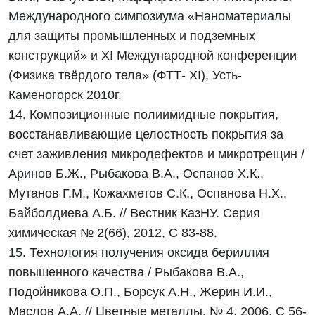
Международного симпозиума «Наноматериалы
для защиты промышленных и подземных
конструкций» и ХI Международной конференции
(Физика твёрдого тела» (ФТТ- ХI), Усть-
Каменогорск 2010г.
14. Композиционные полиимидные покрытия,
восстанавливающие целостность покрытия за
счет заживления микродефектов и микротрещин /
Аринов Б.Ж., Рыбакова В.А., Оспанов Х.К.,
Мутанов Г.М., Кожахметов С.К., Оспанова Н.Х.,
Байболдиева А.Б. // Вестник КазНУ. Серия
химическая № 2(66), 2012, С 83-88.
15. Технология получения оксида бериллия
повышенного качества / Рыбакова В.А.,
Подойникова О.П., Борсук А.Н., Жерин И.И.,
Маслов А.А. // Цветные металлы. № 4, 2006, С 56-