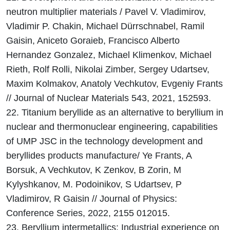
neutron multiplier materials / Pavel V. Vladimirov,
Vladimir P. Chakin, Michael Dürrschnabel, Ramil
Gaisin, Aniceto Goraieb, Francisco Alberto
Hernandez Gonzalez, Michael Klimenkov, Michael
Rieth, Rolf Rolli, Nikolai Zimber, Sergey Udartsev,
Maxim Kolmakov, Anatoly Vechkutov, Evgeniy Frants
// Journal of Nuclear Materials 543, 2021, 152593.
22. Titanium beryllide as an alternative to beryllium in
nuclear and thermonuclear engineering, capabilities
of UMP JSC in the technology development and
beryllides products manufacture/ Ye Frants, A
Borsuk, A Vechkutov, K Zenkov, B Zorin, M
Kylyshkanov, M. Podoinikov, S Udartsev, P
Vladimirov, R Gaisin // Journal of Physics:
Conference Series, 2022, 2155 012015.
23. Beryllium intermetallics: Industrial experience on