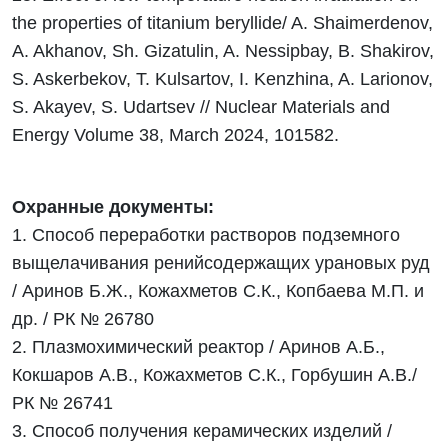
the properties of titanium beryllide/ A. Shaimerdenov,
A. Akhanov, Sh. Gizatulin, A. Nessipbay, B. Shakirov,
S. Askerbekov, T. Kulsartov, I. Kenzhina, A. Larionov,
S. Akayev, S. Udartsev // Nuclear Materials and
Energy Volume 38, March 2024, 101582.
Охранные документы:
1. Способ переработки растворов подземного
выщелачивания ренийсодержащих урановых руд
/ Аринов Б.Ж., Кожахметов С.К., Копбаева М.П. и
др. / РК № 26780
2. Плазмохимический реактор / Аринов А.Б.,
Кокшаров А.В., Кожахметов С.К., Горбушин А.В./
РК № 26741
3. Способ получения керамических изделий /