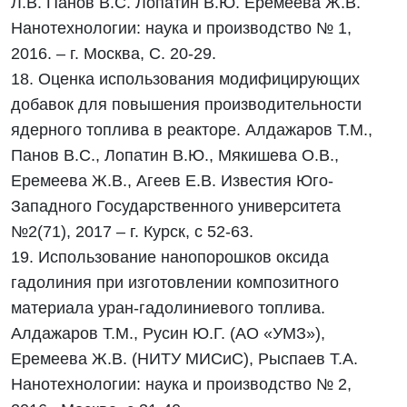
Л.В. Панов В.С. Лопатин В.Ю. Еремеева Ж.В.
Нанотехнологии: наука и производство № 1,
2016. – г. Москва, С. 20-29.
18. Оценка использования модифицирующих
добавок для повышения производительности
ядерного топлива в реакторе. Алдажаров Т.М.,
Панов В.С., Лопатин В.Ю., Мякишева О.В.,
Еремеева Ж.В., Агеев Е.В. Известия Юго-
Западного Государственного университета
№2(71), 2017 – г. Курск, с 52-63.
19. Использование нанопорошков оксида
гадолиния при изготовлении композитного
материала уран-гадолиниевого топлива.
Алдажаров Т.М., Русин Ю.Г. (АО «УМЗ»),
Еремеева Ж.В. (НИТУ МИСиС), Рыспаев Т.А.
Нанотехнологии: наука и производство № 2,