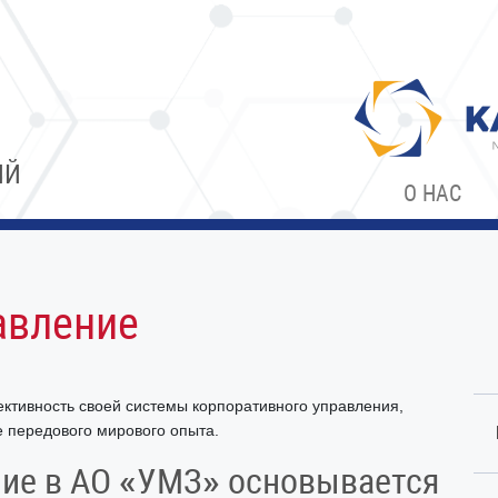
ИЙ
О НАС
авление
тивность своей системы корпоративного управления,
 передового мирового опыта.
ние в АО «УМЗ» основывается