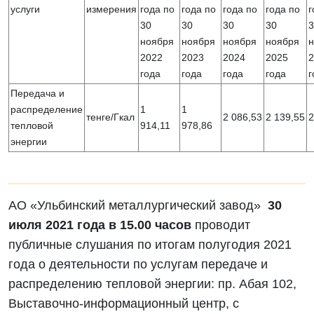
услуги
измерения
года по
года по
года по
года по
г
30
30
30
30
3
ноября
ноября
ноября
ноября
н
2022
2023
2024
2025
2
года
года
года
года
г
Передача и
распределение
1
1
тенге/Гкал
2 086,53
2 139,55
2
тепловой
914,11
978,86
энергии
АО «Ульбинский металлургический завод»
30
июля 2021 года в 15.00 часов
проводит
публичные слушания по итогам полугодия 2021
года о деятельности по услугам передаче и
распределению тепловой энергии: пр. Абая 102,
Выставочно-информационный центр, с