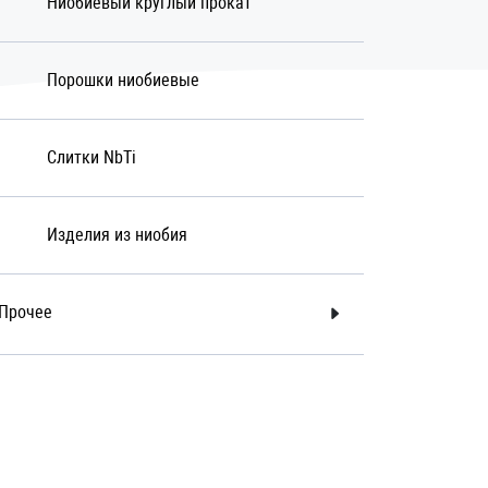
Ниобиевый круглый прокат
Порошки ниобиевые
Слитки NbTi
Изделия из ниобия
Прочее