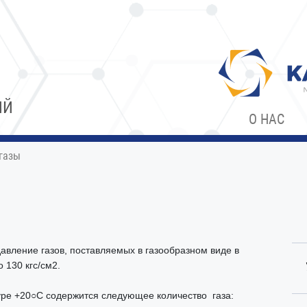
ИЙ
О НАС
газы
авление газов, поставляемых в газообразном виде в
о 130 кгс/см2.
уре +20○С содержится следующее количество газа: