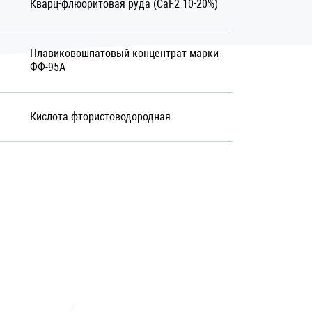
Кварц-флюоритовая руда (СаF2 10-20%)
Плавиковошпатовый концентрат марки
ФФ-95А
Кислота фтористоводородная