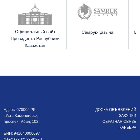
Официальный сайт
Cамрук-Қазына
Ми
Президента Республики
Р
Казахстан
Адрес: 070005 РК,
ДОСКА ОБЪЯВЛЕНИЙ
г.Усть-Каменогорск,
ЗАКУПКИ
проспект Абая, 102,
ОБРАТНАЯ СВЯЗЬ
КАРЬЕРА
БИН: 941040000097
Факс: (7232) 29-82-73