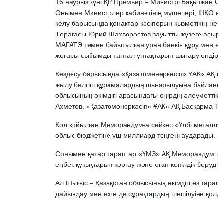
16 наурыз күні ҚР Премьер – Министрі Бақытжан
Онымен Министрлер кабинетінің мүшелері, ШҚО әк
келу барысында қонақтар кәсіпорын қызметінің н
Төрағасы Юрий Шахворостов зауытты жүзеге асыры
МАГАТЭ төмен байытылған уран банкін құру мен өт
жоғары сыйымды тантал ұнтақтарын шығару өндірі
Кездесу барысында «Қазатомөнеркәсіп» ҰАК» АҚ 
жылу бөлгіш құрамалардың шығарылуына байланыс
облысының әкімдігі арасындағы өңірдің әлеуметт
Ахметов, «Қазатомөнеркәсіп» ҰАК» АҚ Басқарма
Қол қойылған Меморандумға сәйкес «Үлбі металлу
облыс бюджетіне үш миллиард теңгені аударады.
Сонымен қатар тараптар «ҮМЗ» АҚ Меморандум 
еңбек құқықтарын қорғау және оған кепілдік беруді
Ал Шығыс – Қазақстан облысының әкімдігі өз тарапы
дайындау мен өзге де сұрақтардың шешілуіне қол