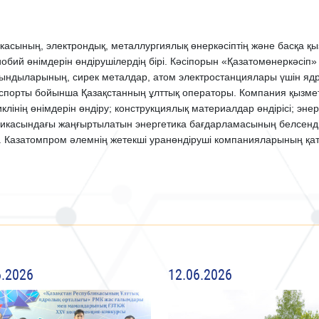
касының, электрондық, металлургиялық өнеркәсіптің және басқа қы
обий өнімдерін өндірушілердің бірі. Кәсіпорын «Қазатомөнеркәсіп
сындыларының, сирек металдар, атом электростанциялары үшін ядр
порты бойынша Қазақстанның ұлттық операторы. Компания қызметін
клінің өнімдерін өндіру; конструкциялық материалдар өндірісі; эн
ликасындағы жаңғыртылатын энергетика бағдарламасының белсенді
. Казатомпром әлемнің жетекші уранөндіруші компанияларының қат
6.2026
12.06.2026