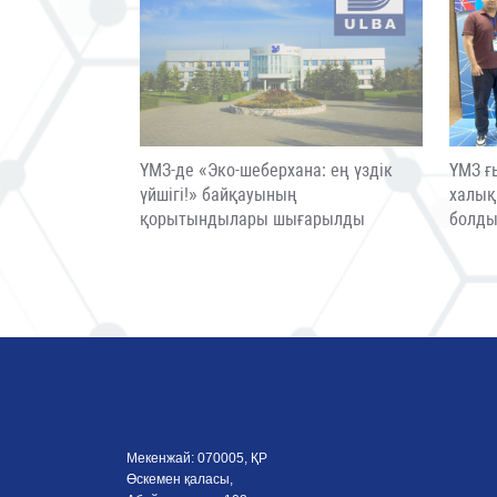
ҮМЗ-де «Эко-шеберхана: ең үздік
ҮМЗ ғ
үйшігі!» байқауының
халық
қорытындылары шығарылды
болд
Мекенжай: 070005, ҚР
Өскемен қаласы,