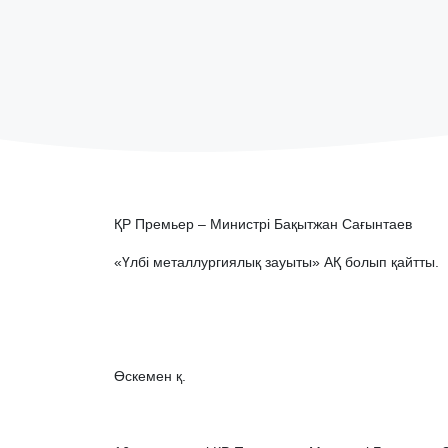
ҚР Премьер – Министрі Бақытжан Сағынтаев
«Үлбі металлургиялық зауыты» АҚ болып қайтты.
Өскемен қ. 16 наур