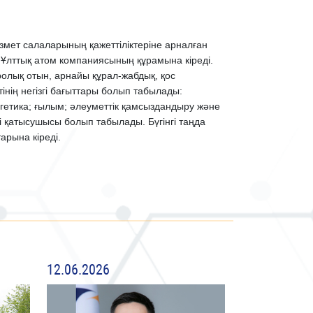
змет салаларының қажеттіліктеріне арналған
» Ұлттық атом компаниясының құрамына кіреді.
олық отын, арнайы құрал-жабдық, қос
ің негізгі бағыттары болып табылады:
ергетика; ғылым; әлеуметтік қамсыздандыру және
 қатысушысы болып табылады. Бүгінгі таңда
арына кіреді.
12.06.2026