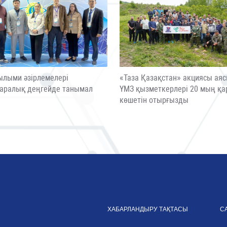
ылыми әзірлемелері
«Таза Қазақстан» акциясы ая
аралық деңгейде танымал
ҮМЗ қызметкерлері 20 мың қа
ы
көшетін отырғызды
ХАБАРЛАНДЫРУ ТАҚТАСЫ
С