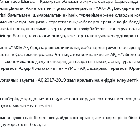
 Сағынтаев Шығыс – Қазақстан облысына жұмыс сапары барысында 
імі Даниал Ахметов пен «Қазатомөнеркәсіп» ҰАК» АҚ Басқарма төр
егізгі бағытымен, шығарылатын өнімнің түрлерімен және олардың 
лып жатқан маңызды стратегиялық жобаларға ерекше көңіл бөлді.
кізіліп жатқан ғылыми - зерттеу және тәжiрбибелiк – конструкторл
сінде болып, технологиялық үрдіске тартылған учаскелерді қарап 
мен «ҮМЗ» АҚ бірқатар инвестициялық жобалардың жүзеге асырылу
ты, «Қазатомөнеркәсіп» Ұлттық атом компаниясы» АҚ, «Үлбі мета
ік – экономикалық даму шеңберіндегі өзара ынтымақтастық туралы
 Төрағасы Асқар Жұмағалив пен «ҮМЗ» АҚ Басқарма Төрағасы Юри
ргиялық зауыты» АҚ 2017-2019 жыл аралығына өңірдің әлеуметтік
шеңберінде қолданыстағы жұмыс орындардың сақталуы мен жаңа
 қамтамасыз етуге келісті.
нан қажеттілік болған жағдайда кәсіпорын қызметкерлерінің біліктіл
дау көрсететін болады.