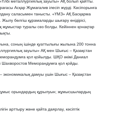
«Үлбі металлургиялық зауыты» АҚ болып қайтты.
ағасы Асқар Жұмағалив ілесіп жүрді. Кәсіпорынға
қолдану саласымен танысты. «ҮМЗ» АҚ Басқарма
 Жылу бөлгіш құрамаларды шығару өнідірісі,
ық жұмыстар туралы сөз болды. Кейіннен қонақтар
шықты.
ына, соның ішінде қуаттылығы жылына 200 тонна
ллургиялық зауыты» АҚ мен Шығыс – Қазақстан
 меморандумға қол қойылды. ШҚО әкімі Даниал
й Шахворостов Меморандумға қол қойды.
 – экономикалық дамуы үшін Шығыс – Қазақстан
 жұмыс орындардың құрылуын; жұмысшылардың
ігін арттыру және қайта даярлау, кәсіптік