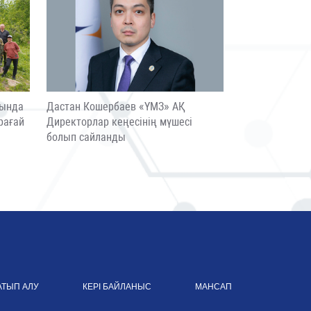
сында
Дастан Кошербаев «ҮМЗ» АҚ
рағай
Директорлар кеңесінің мүшесі
болып сайланды
АТЫП АЛУ
КЕРІ БАЙЛАНЫС
МАНСАП