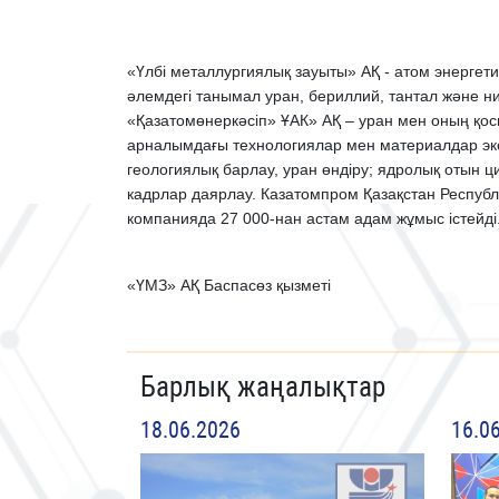
«Үлбі металлургиялық зауыты» АҚ - атом энергети
әлемдегі танымал уран, бериллий, тантал және ни
«Қазатомөнеркәсіп» ҰАК» АҚ – уран мен оның қо
арналымдағы технологиялар мен материалдар экс
геологиялық барлау, уран өндіру; ядролық отын ци
кадрлар даярлау. Казатомпром Қазақстан Респуб
компанияда 27 000-нан астам адам жұмыс істейді
«ҮМЗ» АҚ Баспасөз қызметі
Барлық жаңалықтар
18.06.2026
16.0