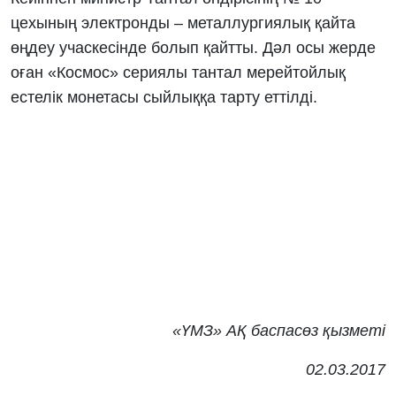
цехының электронды – металлургиялық қайта
өңдеу учаскесінде болып қайтты. Дәл осы жерде
оған «Космос» сериялы тантал мерейтойлық
естелік монетасы сыйлыққа тарту еттілді.
«ҮМЗ» АҚ баспасөз қызметі
02.03.2017