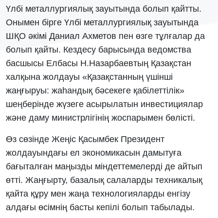
Үлбі металлургиялық зауытында болып қайтты.
Онымен бірге Үлбі металлургиялық зауытында
ШҚО әкімі Даниал Ахметов пен өзге тұлғалар да
болып қайты. Кездесу барысында ведомства
басшысы Елбасы Н.Назарбаевтың Қазақстан
халқына жолдауы «Қазақстанның үшінші
жаңғыруы: жаһандық бәсекеге қабілеттілік»
шеңберінде жүзеге асырылатын инвестициялар
және даму министрлігінің жоспарымен бөлісті.
Өз сөзінде Жеңіс Қасымбек Президент
жолдауындағы ел экономикасын дамытуға
бағыталған маңызды міндеттемелерді де айтып
өтті. Жаңғырту, базалық салаларды техникалық
қайта құру мен жаңа технологияларды енгізу
алдағы өсімнің басты кепілі болып табылады.