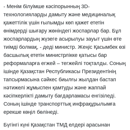
- Менім білуімше кәсіпорынның 3D-
технологияларды дамыту және медициналық
қажеттілік үшін ғылымды көп қажет ететін
өнімдерді шығару жөніндегі жоспарлар бар. Бұл
жоспарлардың жүзеге асырылуы зауыт үшін өте
тиімді болмақ, - деді министр. Жеңіс Қасымбек өзі
басшылық ететін министрлікке қатысы бар
реформаларға егжей – тегжейлі тоқталды. Соның
ішінде Қазақстан Республикасы Президентінің
тапсырмасына сәйкес биылғы жылдан бастап
нәтижелі жұмыспен қамтуды және жаппай
кәсіпкерлікті дамыту бағдарламасы енгізіледі.
Соның ішінде транспорттық инфрақұрылымға
ерекше көңіл бөлінеді.
Бүгінгі күні Қазақстан ТМД елдері арасынан