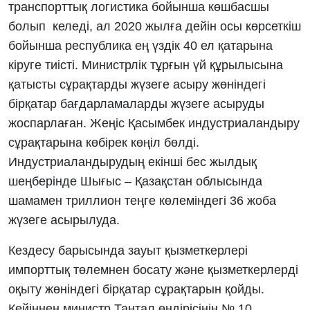
транспорттық логистика бойынша көшбасшы
болып келеді, ал 2020 жылға дейін осы көрсеткіш
бойынша республика ең үздік 40 ел қатарына
кіруге тиісті. Министрлік тұрғын үй құрылысына
қатысты сұрақтарды жүзеге асыру жөніндегі
бірқатар бағдарламаларды жүзеге асыруды
жоспарлаған. Жеңіс Қасымбек индустриаландыру
сұрақтарына көбірек көңіл бөлді.
Индустриаландырудың екінші бес жылдық
шеңберінде Шығыс – Қазақстан облысында
шамамен триллион теңге көлеміндегі 36 жоба
жүзеге асырылуда.
Кездесу барысында зауыт қызметкерлері
импорттық төлемнен босату және қызметкерлерді
оқыту жөніндегі бірқатар сұрақтарын қойды.
Кейіннен министр Тантал өндірісінің № 10