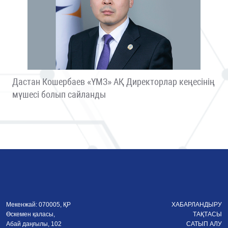
Дастан Кошербаев «ҮМЗ» АҚ Директорлар кеңесінің
мүшесі болып сайланды
Мекенжай: 070005, ҚР
ХАБАРЛАНДЫРУ
Өскемен қаласы,
ТАҚТАСЫ
Абай даңғылы, 102
САТЫП АЛУ