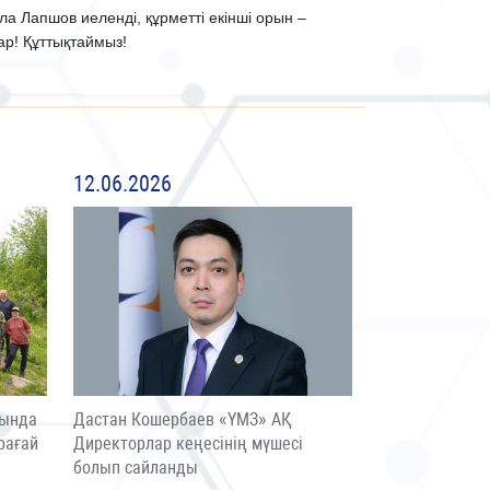
а Лапшов иеленді, құрметті екінші орын –
р! Құттықтаймыз!
12.06.2026
сында
Дастан Кошербаев «ҮМЗ» АҚ
рағай
Директорлар кеңесінің мүшесі
болып сайланды