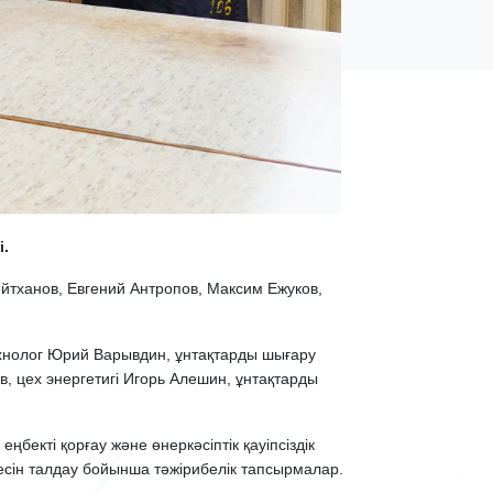
і.
йтханов, Евгений Антропов, Максим Ежуков,
хнолог Юрий Варывдин, ұнтақтарды шығару
 цех энергетигі Игорь Алешин, ұнтақтарды
еңбекті қорғау және өнеркәсіптік қауіпсіздік
стесін талдау бойынша тәжірибелік тапсырмалар.