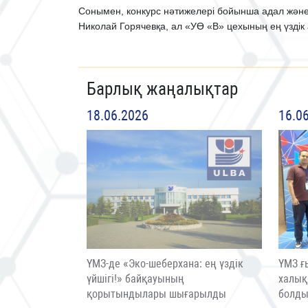
Сонымен, конкурс нәтижелері бойынша адал және 
Николай Горячевқа, ал «УӨ «В» цехының ең үзді
Барлық жаңалықтар
18.06.2026
16.0
ҮМЗ-де «Эко-шеберхана: ең үздік
ҮМЗ ғ
үйшігі!» байқауының
халық
қорытындылары шығарылды
болд