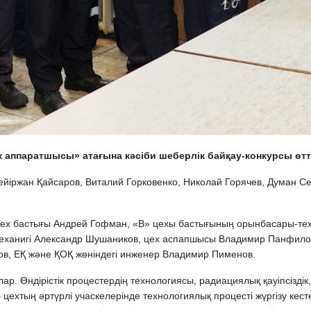
ік аппаратшысы» атағына кәсіби шеберлік байқау-конкурсы өтт
йіржан Қайсаров, Виталий Горковенко, Николай Горячев, Думан Се
 цех бастығы Андрей Гофман, «В» цехы бастығының орынбасары-те
механигі Александр Шушаников, цех аспапшысы Владимир Панфилов,
ов, ЕҚ және ҚОҚ жөніндегі инженер Владимир Пименов.
ар. Өндірістік процестердің технологиясы, радиациялық қауіпсіздік, 
 – цехтың әртүрлі учаскелерінде технологиялық процесті жүргізу ке