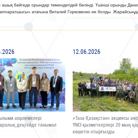
ашық бәйгеде орындар төмендегідей бөлінді. Үшінші орынды Данил
к аппаратшысы» атағына Виталий Горковенко ие болды. Жарайсыңда
6.2026
12.06.2026
ылыми әзірлемелері
«Таза Қазақстан» акциясы ая
аралық деңгейде танымал
ҮМЗ қызметкерлері 20 мың қа
ы
көшетін отырғызды