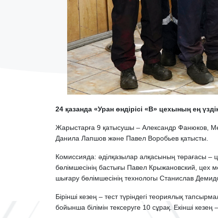
24 қазанда «Уран өндірісі «В» цехының ең үзд
Жарыстарға 9 қатысушы – Александр Фанюков, Ме
Данила Лапшов және Павел Воробьев қатысты.
Комиссияда: әділқазылар алқасының төрағасы –
бөлімшесінің бастығы Павел Крыжановский, цех 
шығару бөлімшесінің технологы Станислав Демид
Бірінші кезең – тест түріндегі теориялық тапсырмал
бойынша білімін тексеруге 10 сұрақ. Екінші кезең