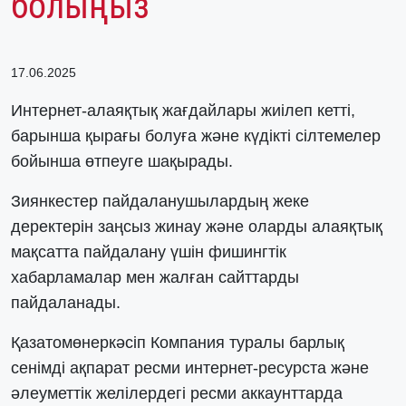
болыңыз
17.06.2025
Интернет-алаяқтық жағдайлары жиілеп кетті,
барынша қырағы болуға және күдікті сілтемелер
бойынша өтпеуге шақырады.
Зиянкестер пайдаланушылардың жеке
деректерін заңсыз жинау және оларды алаяқтық
мақсатта пайдалану үшін фишингтік
хабарламалар мен жалған сайттарды
пайдаланады.
Қазатомөнеркәсіп Компания туралы барлық
сенімді ақпарат ресми интернет-ресурста және
әлеуметтік желілердегі ресми аккаунттарда