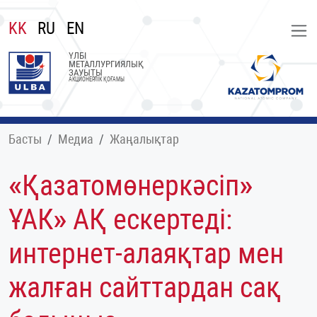
KK
RU
EN
ҮЛБІ
МЕТАЛЛУРГИЯЛЫҚ
ЗАУЫТЫ
АКЦИОНЕРЛІК ҚОҒАМЫ
Басты
Медиа
Жаңалықтар
«Қазатомөнеркәсіп»
ҰАК» АҚ ескертеді:
интернет-алаяқтар мен
жалған сайттардан сақ