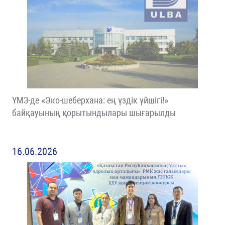
ҮМЗ-де «Эко-шеберхана: ең үздік үйшігі!»
байқауының қорытындылары шығарылды
16.06.2026