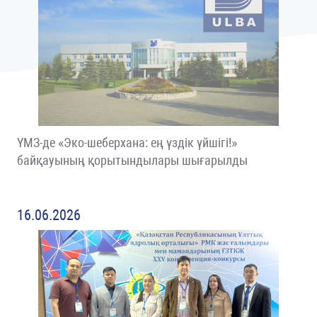
ҮМЗ-де «Эко-шеберхана: ең үздік үйшігі!»
байқауының қорытындылары шығарылды
16.06.2026