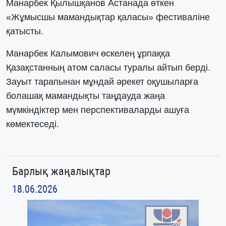
Манарбек Қылышқанов Астанада өткен
«Жұмысшы мамандықтар қаласы» фестиваліне
қатысты.
Манарбек Калымович өскелең ұрпаққа
Қазақстанның атом саласы туралы айтып берді.
Зауыт тарапынан мұндай әрекет оқушыларға
болашақ мамандықты таңдауда жаңа
мүмкіндіктер мен перспективаларды ашуға
көмектеседі.
Барлық жаңалықтар
18.06.2026