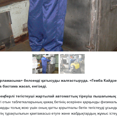
арламасына» белсенді қатысуды жалғастыруда. «Гемба Кайдзе
бастама жасап, енгізеді.
еңберлі тегістеуші жартылай автоматтың тіреуіш пышағының 
ті отын таблеткаларының қажақ бетінің әсерінен қарқынды физикал
ларды толық жою үшін оның қатты қорытпалы бетін тегістеуді ұсы
естің тұрақтылығын қамтамасыз етуге және жабдықтардың жұмыс істеу 