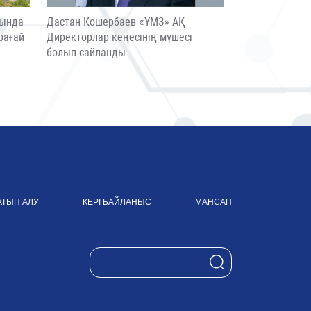
сында
Дастан Кошербаев «ҮМЗ» АҚ
рағай
Директорлар кеңесінің мүшесі
болып сайланды
АТЫП АЛУ
КЕРІ БАЙЛАНЫС
МАНСАП