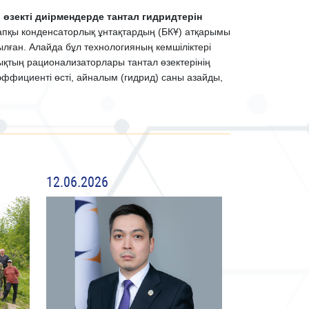
өзекті диірмендерде тантал гидридтерін
тапқы конденсаторлық ұнтақтардың (БКҰ) атқарымы
лған. Алайда бұл технологияның кемшіліктері
лықтың рационализаторлары тантал өзектерінің
ффициенті өсті, айналым (гидрид) саны азайды,
12.06.2026