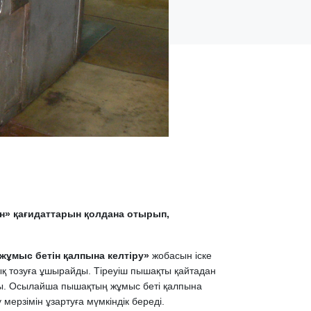
н» қағидаттарын қолдана отырып,
жұмыс бетін қалпына келтіру»
жобасын іске
ық тозуға ұшырайды. Тіреуіш пышақты қайтадан
нды. Осылайша пышақтың жұмыс беті қалпына
мерзімін ұзартуға мүмкіндік береді.