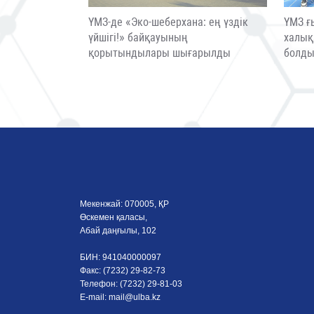
ҮМЗ-де «Эко-шеберхана: ең үздік
ҮМЗ ғ
үйшігі!» байқауының
халық
қорытындылары шығарылды
болд
Мекенжай: 070005, ҚР
Өскемен қаласы,
Абай даңғылы, 102
БИН: 941040000097
Факс: (7232) 29-82-73
Телефон: (7232) 29-81-03
E-mail:
mail@ulba.kz