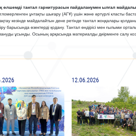
ақ өлшемді тантал гарнитурасын пайдаланумен ылғал майдалы 
Агломерленген ұнтақты шығару (АГҰ) үшін және әртүрлі класты бас
ақтау кезінде майдалайтын дене ретінде тантал жоңқалары қолданы
іру барысында өзектерді қодану. Тантал өндірісі мен ғылыми орта
лануды ұсынды. Осының арқасында материалды диірменге салу коэ
6.2026
12.06.2026