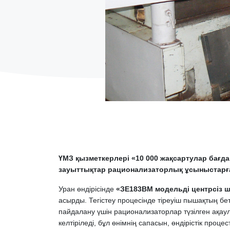
ҮМЗ қызметкерлері «10 000 жақсартулар бағд
зауыттықтар рационализаторлық ұсыныстарға 
Уран өндірісінде
«ЗЕ183ВМ модельді центрсіз ш
асырды. Тегістеу процесінде тіреуіш пышақтың бе
пайдалану үшін рационализаторлар түзілген ақау
келтіріледі, бұл өнімнің сапасын, өндірістік проц