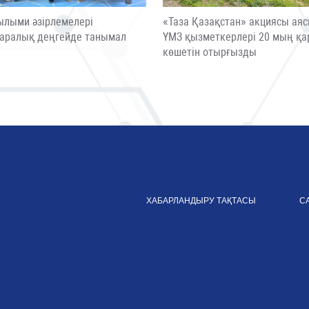
ылыми әзірлемелері
«Таза Қазақстан» акциясы ая
аралық деңгейде танымал
ҮМЗ қызметкерлері 20 мың қа
ы
көшетін отырғызды
ХАБАРЛАНДЫРУ ТАҚТАСЫ
С