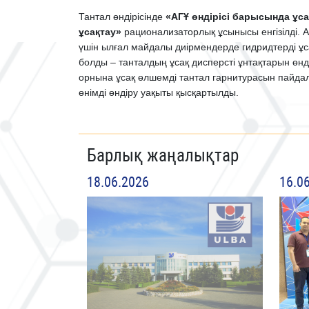
Тантал өндірісінде
«АГҰ өндірісі барысында ұс
ұсақтау»
рационализаторлық ұсынысы енгізілді. 
үшін ылғал майдалы диірмендерде гидридтерді ұс
болды – танталдың ұсақ дисперсті ұнтақтарын өнд
орнына ұсақ өлшемді тантал гарнитурасын пайда
өнімді өндіру уақыты қысқартылды.
Барлық жаңалықтар
18.06.2026
16.0