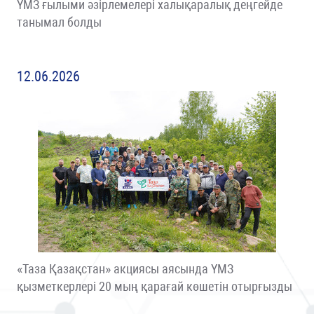
ҮМЗ ғылыми әзірлемелері халықаралық деңгейде
танымал болды
12.06.2026
«Таза Қазақстан» акциясы аясында ҮМЗ
қызметкерлері 20 мың қарағай көшетін отырғызды