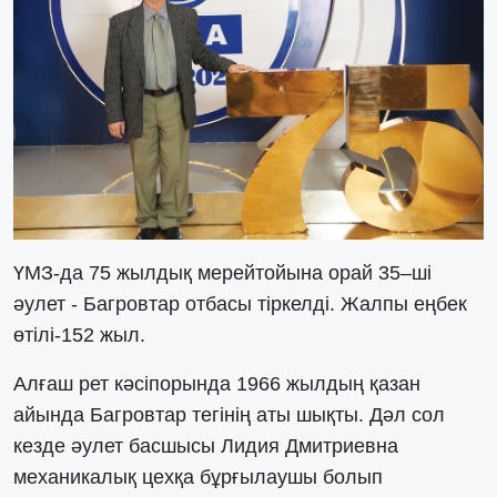
ҮМЗ-да 75 жылдық мерейтойына орай 35–ші
әулет - Багровтар отбасы тіркелді. Жалпы еңбек
өтілі-152 жыл.
Алғаш рет кәсіпорында 1966 жылдың қазан
айында Багровтар тегінің аты шықты. Дәл сол
кезде әулет басшысы Лидия Дмитриевна
механикалық цехқа бұрғылаушы болып