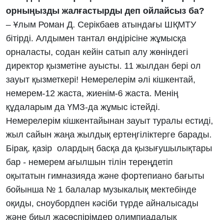
орныңызды жалғастырды деп ойлайсыз ба?
– Ұлым Роман Д. Серікбаев атындағы ШҚМТУ
бітірді. Алдымен тантал өндірісіне жұмысқа
орналасты, содан кейін сатып алу жөніндегі
директор қызметіне ауысты. 11 жылдан бері ол
зауыт қызметкері! Немерелерім әлі кішкентай,
немерем-12 жаста, жиенім-6 жаста. Менің
құдаларым да ҮМЗ-да жұмыс істейді.
Немерелерім кішкентайынан зауыт туралы естиді,
жыл сайын жаңа жылдық ертеңгіліктерге барады.
Бірақ, қазір олардың басқа да қызығушылықтары
бар - немерем ағылшын тілін тереңдетіп
оқытатын гимназияда және фортепиано бағыты
бойынша № 1 балалар музыкалық мектебінде
оқиды, сноубордпен кәсіби түрде айналысады
және биыл жасөспірімдер олимпиадалық