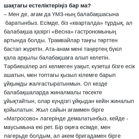
шақтағы естеліктеріңіз бар ма?
– Мен де, ағам да ҮМЗ-ның балабақшасына
баратынбыз. Есімде, біз «кварталда» тұрдық, ал
балабақша қазіргі «Весна» гастрономының
артында болды. Трамвайлар таңғы төрттен
бастап жүретін. Ата-анам мені таңертең бүкіл
қала арқылы балабақшаға алып келетін.
Тәрбиешілер әлі келмеген уақыт, күзетші бізге есік
ашатын, мен топтағы қызыл кілемге барып
ұйқымды жалғастыратынмын. Ол кезде
балабақшаларда жиналмалы төсекте
ұйықтайтын, олар күндізгі ұйқыдан кейін жиналып
қойылатын. Жыл сайын ағаммен бірге
«Матросово» лагерінде демалатынбыз, кейде -
маусымына екі рет. Бір оқиға есімде, мен
лагерьде болдым, ал әкем бригадамен бірге