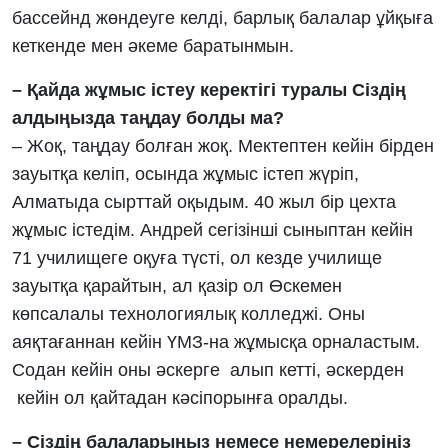
бассейнд жөндеуге келді, барлық балалар ұйқыға
кеткенде мен әкеме баратынмын.
– Қайда жұмыс істеу керектігі туралы Сіздің
алдыңызда таңдау болды ма?
– Жоқ, таңдау болған жоқ. Мектептен кейін бірден
зауытқа келіп, осында жұмыс істеп жүріп,
Алматыда сырттай оқыдым. 40 жыл бір цехта
жұмыс істедім. Андрей сегізінші сыныптан кейін
71 училищеге оқуға түсті, ол кезде училище
зауытқа қарайтын, ал қазір ол Өскемен
көпсалалы технологиялық колледжі. Оны
аяқтағаннан кейін ҮМЗ-на жұмысқа орналастым.
Содан кейін оны әскерге алып кетті, әскерден
кейін ол қайтадан кәсіпорынға оралды.
– Сіздің балаларыңыз немесе немерелеріңіз