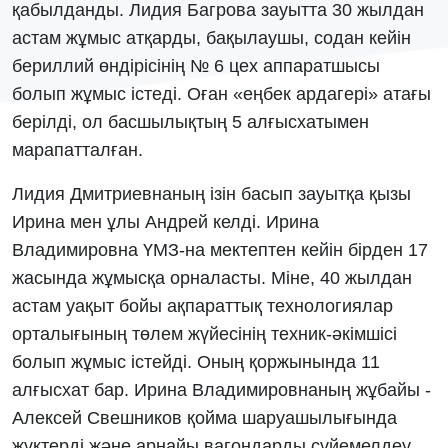
қабылданды. Лидия Багрова зауытта 30 жылдан
астам жұмыс атқарды, бақылаушы, содан кейін
бериллий өндірісінің № 6 цех аппаратшысы
болып жұмыс істеді. Оған «еңбек ардагері» атағы
берілді, ол басшылықтың 5 алғысхатымен
марапатталған.
Лидия Дмитриевнаның ізін басып зауытқа қызы
Ирина мен ұлы Андрей келді. Ирина
Владимировна ҮМЗ-на мектептен кейін бірден 17
жасында жұмысқа орналасты. Міне, 40 жылдан
астам уақыт бойы ақпараттық технологиялар
орталығының төлем жүйесінің техник-әкімшісі
болып жұмыс істейді. Оның қоржынында 11
алғысхат бар. Ирина Владимировнаның жұбайы -
Алексей Свешников қойма шаруашылығында
жүктерді және арнайы вагондарды сүйемелдеу