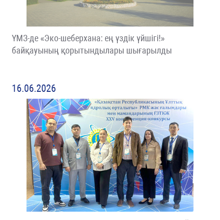
ҮМЗ-де «Эко-шеберхана: ең үздік үйшігі!»
байқауының қорытындылары шығарылды
16.06.2026