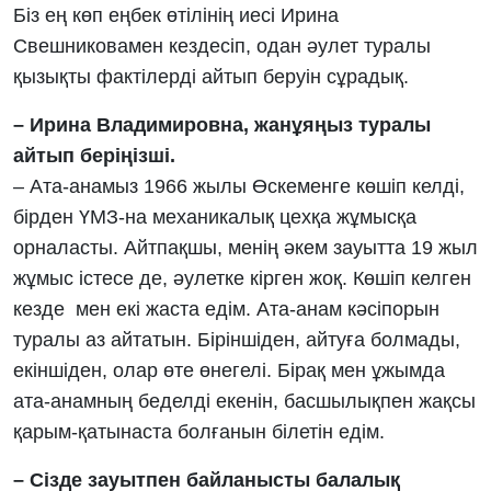
Біз ең көп еңбек өтілінің иесі Ирина
Свешниковамен кездесіп, одан әулет туралы
қызықты фактілерді айтып беруін сұрадық.
– Ирина Владимировна, жанұяңыз туралы
айтып беріңізші.
– Ата-анамыз 1966 жылы Өскеменге көшіп келді,
бірден ҮМЗ-на механикалық цехқа жұмысқа
орналасты. Айтпақшы, менің әкем зауытта 19 жыл
жұмыс істесе де, әулетке кірген жоқ. Көшіп келген
кезде мен екі жаста едім. Ата-анам кәсіпорын
туралы аз айтатын. Біріншіден, айтуға болмады,
екіншіден, олар өте өнегелі. Бірақ мен ұжымда
ата-анамның беделді екенін, басшылықпен жақсы
қарым-қатынаста болғанын білетін едім.
– Сізде зауытпен байланысты балалық