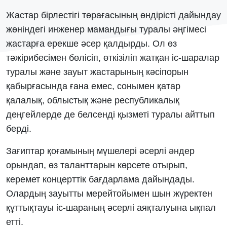
Жастар бірлестігі төрағасының өндірісті дайындау
жөніндегі инженер мамандығы туралы әңгімесі
жастарға ерекше әсер қалдырды. Ол өз
тәжірибесімен бөлісіп, өткізіліп жатқан іс-шаралар
туралы және зауыт жастарының кәсіпорын
қабырғасында ғана емес, сонымен қатар
қалалық, облыстық және республикалық
деңгейлерде де белсенді қызметі туралы айттып
берді.
Зағиптар қоғамының мүшелері әсерлі әндер
орындап, өз таланттарын көрсете отырып,
керемет концерттік бағдарлама дайындады.
Олардың зауытты мерейтойымен шын жүректен
құттықтауы іс-шараның әсерлі аяқталуына ықпал
етті.