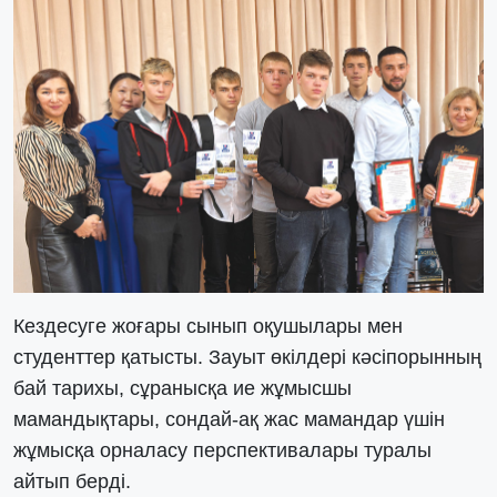
Кездесуге жоғары сынып оқушылары мен
студенттер қатысты. Зауыт өкілдері кәсіпорынның
бай тарихы, сұранысқа ие жұмысшы
мамандықтары, сондай-ақ жас мамандар үшін
жұмысқа орналасу перспективалары туралы
айтып берді.