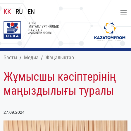
KK
RU
EN
ҮЛБІ
МЕТАЛЛУРГИЯЛЫҚ
ЗАУЫТЫ
АКЦИОНЕРЛІК ҚОҒАМЫ
Басты
Медиа
Жаңалықтар
Жұмысшы кәсіптерінің
маңыздылығы туралы
27.09.2024