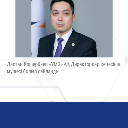
Дастан Кошербаев «ҮМЗ» АҚ Директорлар кеңесінің
мүшесі болып сайланды