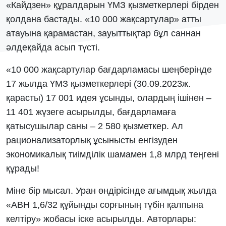
«Кайдзен» құралдарын ҮМЗ қызметкерлері бірден
қолдана бастады. «10 000 жақсартулар» атты
атауына қарамастан, зауыттықтар бұл саннан
әлдеқайда асып түсті.
«10 000 жақсартулар бағдарламасы шеңберінде
17 жылда ҮМЗ қызметкерлері (30.09.2023ж.
қарасты) 17 001 идея ұсынды, олардың ішінен –
11 401 жүзеге асырылды, бағдарламаға
қатысушылар саны – 2 580 қызметкер. Ал
рационализаторлық ұсынысты енгізуден
экономикалық тиімділік шамамен 1,8 млрд теңгені
құрады!
Міне бір мысал. Уран өндірісінде ағымдық жылда
«АВН 1,6/32 құйынды сорғының түбін қалпына
келтіру» жобасы іске асырылды. Авторлары: