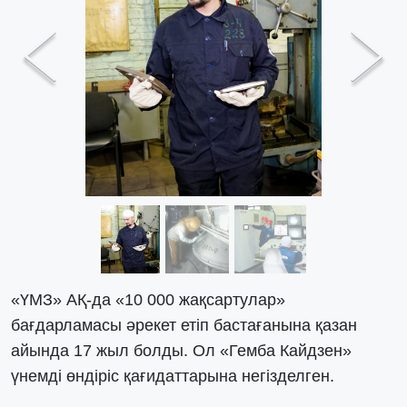
Previous
Next
«ҮМЗ» АҚ-да «10 000 жақсартулар»
бағдарламасы әрекет етіп бастағанына қазан
айында 17 жыл болды. Ол «Гемба Кайдзен»
үнемді өндіріс қағидаттарына негізделген.