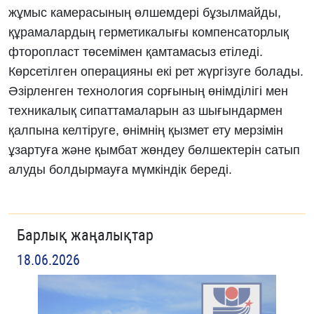
жұмыс камерасының өлшемдері бұзылмайды,
құрамалардың герметикалығы компенсаторлық
фторопласт төсемімен қамтамасыз етіледі.
Көрсетілген операцияны екі рет жүргізуге болады.
Әзірленген технология сорғының өнімділігі мен
техникалық сипаттамаларын аз шығындармен
қалпына келтіруге, өнімнің қызмет ету мерзімін
ұзартуға және қымбат жөндеу бөлшектерін сатып
алуды болдырмауға мүмкіндік береді.
Барлық жаңалықтар
18.06.2026