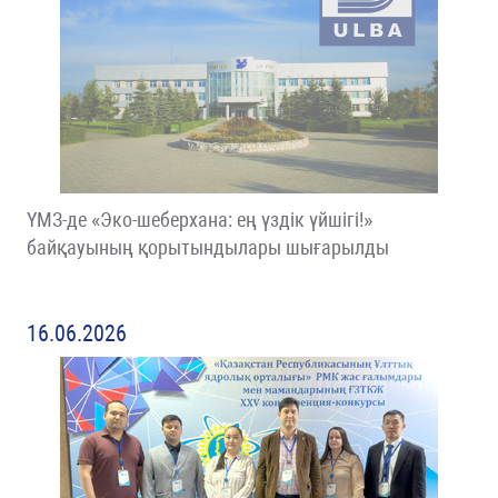
ҮМЗ-де «Эко-шеберхана: ең үздік үйшігі!»
байқауының қорытындылары шығарылды
16.06.2026