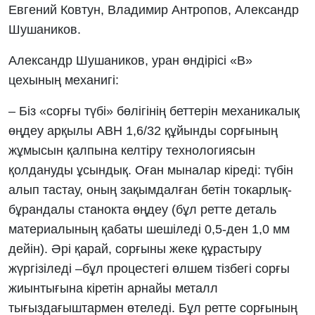
Евгений Ковтун, Владимир Антропов, Александр
Шушаников.
Александр Шушаников, уран өндірісі «В»
цехының механигі:
– Біз «сорғы түбі» бөлігінің беттерін механикалық
өңдеу арқылы АВН 1,6/32 құйынды сорғының
жұмысын қалпына келтіру технологиясын
қолдануды ұсындық. Оған мыналар кіреді: түбін
алып тастау, оның зақымдалған бетін токарлық-
бұрандалы станокта өңдеу (бұл ретте деталь
материалының қабаты шешіледі 0,5-ден 1,0 мм
дейін). Әрі қарай, сорғыны жеке құрастыру
жүргізіледі –бұл процестегі өлшем тізбегі сорғы
жиынтығына кіретін арнайы металл
тығыздағыштармен өтеледі. Бұл ретте сорғының