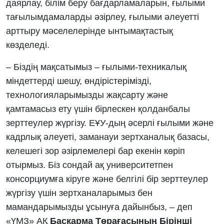
даярлау, білім беру бағдарламаларын, ғылыми
тағылымдамаларды әзірлеу, ғылыми әлеуетті
арттыру мәселелерінде ынтымақтастық
көзделеді.
– Біздің мақсатымыз – ғылыми-техникалық
міндеттерді шешу, өндірістерімізді,
технологияларымызды жақсарту және
қамтамасыз ету үшін бірлескен қолданбалы
зерттеулер жүргізу. ЕҰУ-дың әсерлі ғылыми және
кадрлық әлеуеті, заманауи зертханалық базасы,
келешегі зор әзірлемелері бар екенін көріп
отырмыз. Біз сондай ақ университетпен
консорциумға кіруге және белгілі бір зерттеулер
жүргізу үшін зертханаларымыз бен
мамандарымызды ұсынуға дайынбыз, – деп
«ҮМЗ» АҚ
Басқарма Төрағасының Бірінші