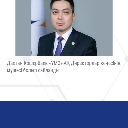
Дастан Кошербаев «ҮМЗ» АҚ Директорлар кеңесінің
мүшесі болып сайланды