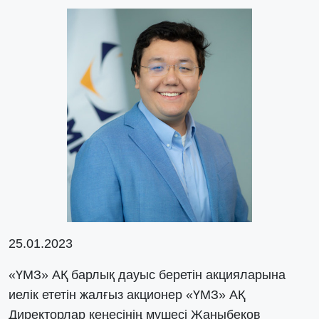
25.01.2023
«ҮМЗ» АҚ барлық дауыс беретін акцияларына
иелік ететін жалғыз акционер «ҮМЗ» АҚ
Директорлар кеңесінің мүшесі Жаныбеков