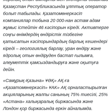
Қазақстан Республикасында ұлттық оператор
болып табылады. Қазатомөнеркәсіп
компаниялар тобына 20 000-нан астам адам
жұмыс істейтін 46 кәсіпорын кіреді. Активтерге
соңғы өнімдердің өндірістік тізбегіне
қатысатын кәсіпорындардың барлық кешендері
кіреді – геологиялық барлау, уран өндіру және
ядролық отын өндіруден бастап ғылымға,
әлеуметтік қамсыздандыруға және оқытуға
дейін.
«Самұрық-Қазына» ҰӘҚ» АҚ-ға
«Қазатомөнеркәсіп» ҰАК» АҚ орналастырылған
акцияларының жалпы санының 75% тиесілі, 25%
«Астана» халықаралық биржасында және
Лондон қор биржасында еркін айналымда.