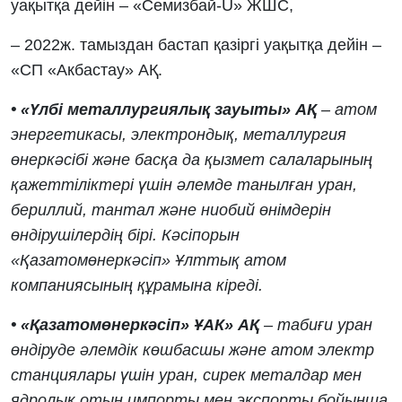
уақытқа дейін – «Семизбай-U» ЖШС,
– 2022ж. тамыздан бастап қазіргі уақытқа дейін –
«СП «Акбастау» АҚ.
• «Үлбі металлургиялық зауыты» АҚ
– атом
энергетикасы, электрондық, металлургия
өнеркәсібі және басқа да қызмет салаларының
қажеттіліктері үшін әлемде танылған уран,
бериллий, тантал және ниобий өнімдерін
өндірушілердің бірі. Кәсіпорын
«Қазатомөнеркәсіп» Ұлттық атом
компаниясының құрамына кіреді.
• «Қазатомөнеркәсіп» ҰАК» АҚ
– табиғи уран
өндіруде әлемдік көшбасшы және атом электр
станциялары үшін уран, сирек металдар мен
ядролық отын импорты мен экспорты бойынша