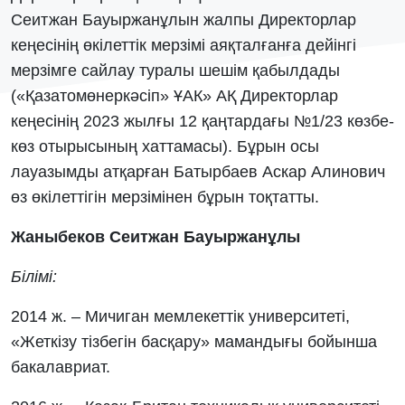
Сеитжан Бауыржанұлын жалпы Директорлар
кеңесінің өкілеттік мерзімі аяқталғанға дейінгі
мерзімге сайлау туралы шешім қабылдады
(«Қазатомөнеркәсіп» ҰАК» АҚ Директорлар
кеңесінің 2023 жылғы 12 қаңтардағы №1/23 көзбе-
көз отырысының хаттамасы). Бұрын осы
лауазымды атқарған Батырбаев Аскар Алинович
өз өкілеттігін мерзімінен бұрын тоқтатты.
Жаныбеков Сеитжан Бауыржанұлы
Білімі:
2014 ж. – Мичиган мемлекеттік университеті,
«Жеткізу тізбегін басқару» мамандығы бойынша
бакалавриат.