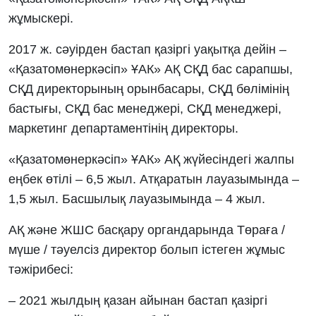
жұмыскері.
2017 ж. сәуірден бастап қазіргі уақытқа дейін –
«Қазатомөнеркәсіп» ҰАК» АҚ СҚД бас сарапшы,
СҚД директорының орынбасары, СҚД бөлімінің
бастығы, СҚД бас менеджері, СҚД менеджері,
маркетинг департаментінің директоры.
«Қазатомөнеркәсіп» ҰАК» АҚ жүйесіндегі жалпы
еңбек өтілі – 6,5 жыл. Атқаратын лауазымында –
1,5 жыл. Басшылық лауазымында – 4 жыл.
АҚ және ЖШС басқару органдарында Төраға /
мүше / тәуелсіз директор болып істеген жұмыс
тәжірибесі:
– 2021 жылдың қазан айынан бастап қазіргі