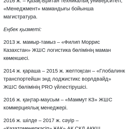
2016 ж. – Қазақ-Британ техникалық университеті,
«Менеджмент» мамандығы бойынша
магистратура.
Еңбек қызметі:
2013 ж. мамыр-тамыз – «Филип Моррис
Казахстан» ЖШС логистика бөлімінің маман
көмекшесі.
2014 ж. қараша – 2015 ж. желтоқсан – «Глобалинк
транспортейшн энд лоджистикс ворлдвайд»
ЖШС бөлімінің PRO үйлестірушісі.
2016 ж. қаңтар-маусым – «Маммут КЗ» ЖШС
коммерциялық менеджері.
2016 ж. шілде – 2017 ж. сәуір –
«Қазатомөнеркәсіп» ҰАК» АҚ СҚД АҚКШ