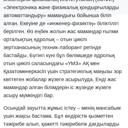
«Электроника және физикалық қондырғыларды
автоматтандыру» мамандығы бойынша біліп
алған. Екеуіне де «инженер-физиктің» біліктілігі
берілген. Өз еңбек жолын жас мамандар ғылми
орталықтың ядролық – отын цикілі
зертханасының техник-лаборант ретінде
бастайды. Бүгінгі күні бұл бөлімшеде ядролық
отын цикілі саласындағы «ҮМЗ» АҚ мен
Қазатомөнеркәсіп үшін стратегиялық маңызы зор
көптеген жобалар жүзеге асырылуда. Енді жас
мамандар алған білімдерін іс жүзінде жүзеге
асыру мүмкіндігі бар.
Осындай зауытта жұмыс істеу – менің мансабым
үшін жақсы бастама. Бұл өндірістік қызметтен
тәжірибе алып, қажетті тәжірибелік дағдыларды