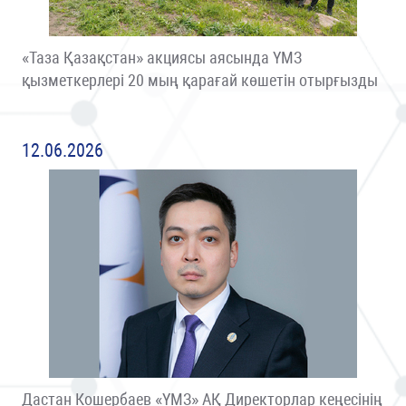
«Таза Қазақстан» акциясы аясында ҮМЗ
қызметкерлері 20 мың қарағай көшетін отырғызды
12.06.2026
Дастан Кошербаев «ҮМЗ» АҚ Директорлар кеңесінің