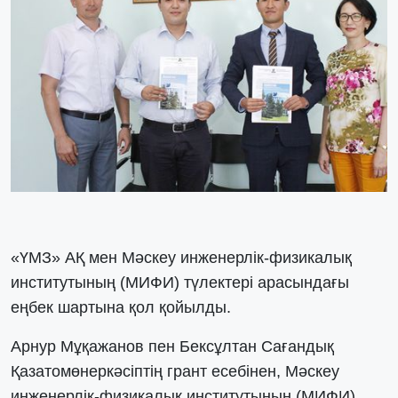
«ҮМЗ» АҚ мен Мәскеу инженерлік-физикалық
институтының (МИФИ) түлектері арасындағы
еңбек шартына қол қойылды.
Арнур Мұқажанов пен Бексұлтан Сағандық
Қазатомөнеркәсіптің грант есебінен, Мәскеу
инженерлік-физикалық институтының (МИФИ)