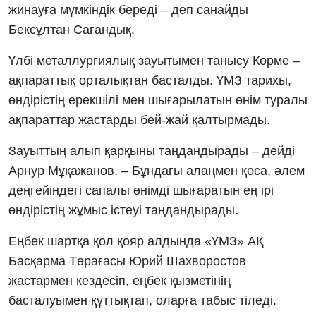
жинауға мүмкіндік береді – деп санайды
Бексұлтан Сағандық.
Үлбі металлургиялық зауытымен танысу Көрме –
ақпараттық орталықтан басталды. ҮМЗ тарихы,
өндірістің ерекшілі мен шығарылатын өнім туралы
ақпараттар жастарды бей-жай қалтырмады.
Зауыттың алып қарқыны таңдандырады – дейді
Арнур Мұқажанов. – Бұндағы алаңмен қоса, әлем
деңгейіндегі сапалы өнімді шығаратын ең ірі
өндірістің жұмыс істеуі таңдандырады.
Еңбек шартқа қол қояр алдында «ҮМЗ» АҚ
Басқарма Төрағасы Юрий Шахворостов
жастармен кездесіп, еңбек қызметінің
басталуымен құттықтап, оларға табыс тіледі.