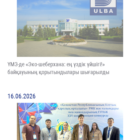
ҮМЗ-де «Эко-шеберхана: ең үздік үйшігі!»
байқауының қорытындылары шығарылды
16.06.2026