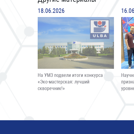
18.06.2026
16.0
На УМЗ подвели итоги конкурса
Научн
«Эко-мастерская: лучший
призн
скворечник!»
уровн