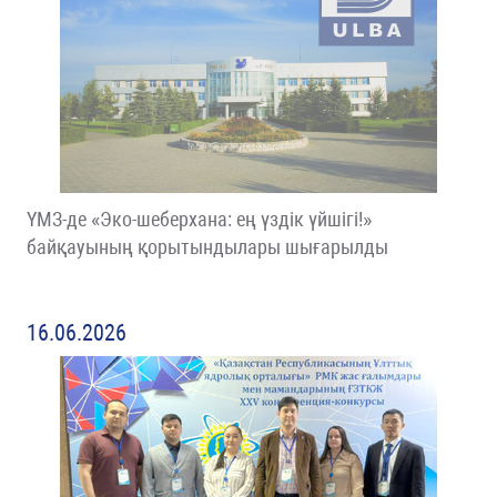
ҮМЗ-де «Эко-шеберхана: ең үздік үйшігі!»
байқауының қорытындылары шығарылды
16.06.2026