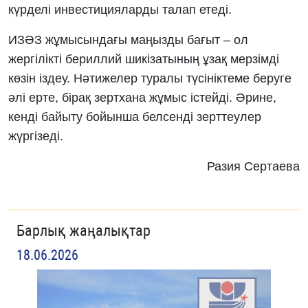
күрделі инвестицияларды талап етеді.
ИЗӘЗ жұмысындағы маңызды бағыт – ол
жергілікті бериллий шикізатының ұзақ мерзімді
көзін іздеу. Нәтижелер туралы түсініктеме беруге
әлі ерте, бірақ зертхана жұмыс істейді. Әрине,
кенді байыту бойынша белсенді зерттеулер
жүргізеді.
Разия Сертаева
Барлық жаңалықтар
18.06.2026