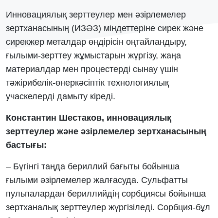
Инновациялық зерттеулер мен әзірлемелер
зертханасының (ИЗӘЗ) міндеттеріне сирек және
сирекжер металдар өндірісін оңтайландыру,
ғылыми-зерттеу жұмыстарын жүргізу, жаңа
материалдар мен процестерді сынау үшін
тәжірибелік-өнеркәсіптік технологиялық
учаскелерді дамыту кіреді.
Константин Шестаков, инновациялық
зерттеулер және әзірлемелер зертханасының
бастығы:
– Бүгінгі таңда бериллий бағыты бойынша
ғылыми әзірлемелер жалғасуда. Сульфатты
пульпалардан бериллийдің сорбциясы бойынша
зертханалық зерттеулер жүргізіледі. Сорбция-бұл