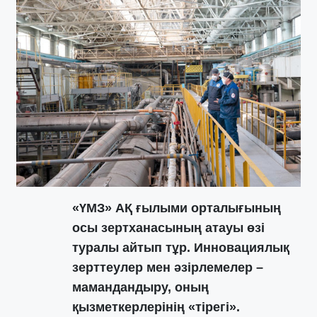
«ҮМЗ» АҚ ғылыми орталығының
осы зертханасының атауы өзі
туралы айтып тұр. Инновациялық
зерттеулер мен әзірлемелер –
мамандандыру, оның
қызметкерлерінің «тірегі».