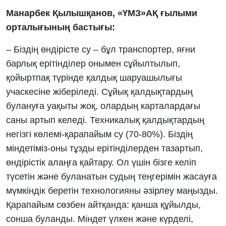
Манарбек Қылышқанов, «ҮМЗ»АҚ ғылыми
орталығының бастығы:
– Біздің өндірісте су – бұл транспортер, яғни
барлық ерітінділер онымен сұйылтылып,
қойыртпақ түрінде қалдық шаруашылығы
учаскесіне жіберіледі. Сұйық қалдықтардың
булануға уақыты жоқ, олардың карталардағы
саны артып келеді. Техникалық қалдықтардың
негізгі көлемі-қарапайым су (70-80%). Біздің
міндетіміз-оны тұзды ерітінділерден тазартып,
өндірістік алаңға қайтару. Ол үшін бізге келіп
түсетін және буланатын судың теңгерімін жасауға
мүмкіндік беретін технологияны әзірлеу маңызды.
Қарапайым сөзбен айтқанда: қанша құйылды,
сонша буланды. Міндет үлкен және күрделі,