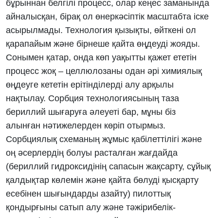
бұрыннан белгілі процесс, олар кеңес заманында
айналысқан, бірақ ол өнеркәсіптік масштабта іске
асырылмады. Технология қызықты, өйткені ол
қарапайым және бірнеше қайта өңдеуді жояды.
Сонымен қатар, онда көп уақытты қажет ететін
процесс жоқ – целлюлозаны одан әрі химиялық
өңдеуге кететін ерітінділерді алу арқылы
нақтылау. Сорбция технологиясының таза
бериллий шығаруға әлеуеті бар, мұны біз
алынған нәтижелерден көріп отырмыз.
Сорбциялық схеманың жұмыс қабілеттілігі және
оң әсерлердің болуы расталған жағдайда
(бериллий гидроксидінің сапасын жақсарту, сұйық
қалдықтар көлемін және қайта бөлуді қысқарту
есебінен шығындарды азайту) пилоттық
қондырғыны сатып алу және тәжірибелік-