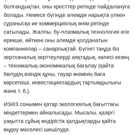
болғандықтан, оны кресттер ретінде пайдалануға
болады. Немесе бүгінде әлемдік нарықта үлкен
сұранысқа ие коммерциялық өнім ретінде
сатылады. Жалпы, бу-плазмалық технология өте
ерекше, өйткені оны әлемде қолданатын
компаниялар – санарлықтай. Бүгінгі таңда біз
зертханалық зерттеулерді аяқтадық, келесі кезең
– техникалық-экономикалық бағалау (қайта
бөлудің өзіндік құны, тауар өнімінің баға
көрсеткіші, инвестициялардың тартымдылығы
және т. б.).
ИЗӘЗ сонымен қатар экологиялық бағыттағы
міндеттермен айналысады. Мысалы, қазіргі
уақытта сұйық өндірістік қалдықтарды қайта
өңдеу мәселесі шешілуде.