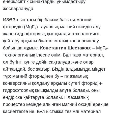
өнеркәсіптік сынақтарды ұйымдастыру
жоспарлануда.
ИЗӘЗ-ның тағы бір басым бағыты-магний
фторидін (MgF₂) тауарлық магний оксидін алу
және гидрофторлық қышқылды технологияға
қайтару арқылы бу-плазмалық конверсиялау
бойынша жұмыс.
Константин Шестаков
: – MgF₂-
технологиялық ілеспе өнім. Бұл таза материал,
ол бүгінгі күнге дейін сақталуда және олар
айтқандай, бос жатыр. Біздің алдымызда міндет
тұр: магний фторидінен бу – плазмалық
конверсияны қолдану арқылы сутегі фторидін-
гидрофторлық қышқылды алуға болады, оны
өндіріске қайтаруға болады. Плазмалық
процестер кезінде алынған магний оксиді-ерекше
қасиеттерге ие. Бұл ыстыққа төзімді материал