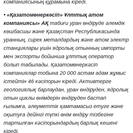
компаниясының құрамына кіреді.
• «Қазатомөнеркәсіп» Ұлттық атом
компаниясы» АҚ
табиғи уран өндіруде әлемдік
көшбасшы және Қазақстан Республикасында
уранның, сирек металдардың және атом электр
станциялары үшін ядролық отынның импорты
мен экспорты бойынша ұлттық оператор
болып табылады. Қазатомөнеркәсіп
компаниялар тобына 20 000 астам адам жұмыс
істейтін 46 кәсіпорын кіреді. Активтерге
геологиялық барлаудан, уран өндіруден, ядролық
отын циклы өнімдерін өндіруден бастап
ғылымға, әлеуметтік қамтамасыз етуге және
оқытуға дейінгі түпкі өнім өндіру тізбегіне
тартылған кәсіпорындардың барлық кешені
кіреді.