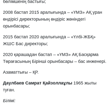
бөлімшенің бастығы;
2008 бастап 2015 аралығында – «ҮМЗ» АҚ уран
өндірісі директорының өндіріс жөніндегі
орынбасары;
2015 бастап 2020 аралығында – «Үлбі-ЖБҚ»
ЖШС Бас директоры;
2020 қарашадан бастап – «ҮМЗ» АҚ Басқарма
Төрағасының Бірінші орынбасары – бас инженері.
Азаматтығы – ҚР.
Даулбаев Самрат Қайзоллаұлы
1965 жылы
туған.
Білімі: