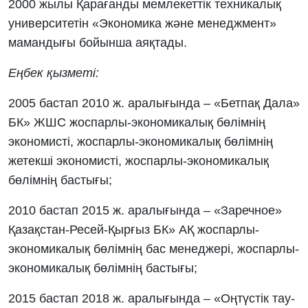
2000 жылы Қарағанды мемлекеттік техникалық
университетін «Экономика және менеджмент»
мамандығы бойынша аяқтады.
Еңбек қызметі:
2005 бастап 2010 ж. аралығында – «Бетпақ Дала»
БК» ЖШС жоспарлы-экономикалық бөлімнің
экономисті, жоспарлы-экономикалық бөлімнің
жетекші экономисті, жоспарлы-экономикалық
бөлімнің бастығы;
2010 бастап 2015 ж. аралығында – «Заречное»
Қазақстан-Ресей-Қырғыз БК» АҚ жоспарлы-
экономикалық бөлімнің бас менеджері, жоспарлы-
экономикалық бөлімнің бастығы;
2015 бастап 2018 ж. аралығында – «Оңтүстік тау-