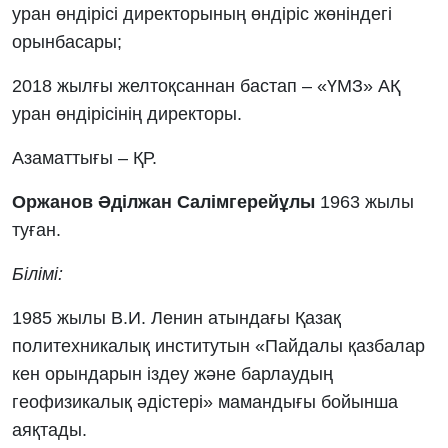
уран өндірісі директорының өндіріс жөніндегі
орынбасары;
2018 жылғы желтоқсаннан бастап – «ҮМЗ» АҚ
уран өндірісінің директоры.
Азаматтығы – ҚР.
Оржанов Әділжан Салімгерейұлы
1963 жылы
туған.
Білімі:
1985 жылы В.И. Ленин атындағы Қазақ
политехникалық институтын «Пайдалы қазбалар
кен орындарын іздеу және барлаудың
геофизикалық әдістері» мамандығы бойынша
аяқтады.