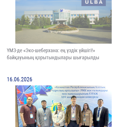
ҮМЗ-де «Эко-шеберхана: ең үздік үйшігі!»
байқауының қорытындылары шығарылды
16.06.2026