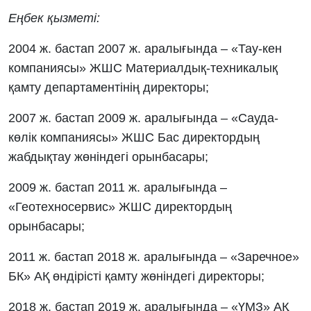
Еңбек қызметі:
2004 ж. бастап 2007 ж. аралығында – «Тау-кен
компаниясы» ЖШС Материалдық-техникалық
қамту департаментінің директоры;
2007 ж. бастап 2009 ж. аралығында – «Сауда-
көлік компаниясы» ЖШС Бас директордың
жабдықтау жөніндегі орынбасары;
2009 ж. бастап 2011 ж. аралығында –
«Геотехносервис» ЖШС директордың
орынбасары;
2011 ж. бастап 2018 ж. аралығында – «Заречное»
БК» АҚ өндірісті қамту жөніндегі директоры;
2018 ж. бастап 2019 ж. аралығында – «ҮМЗ» АҚ