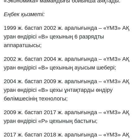
«Экономика» мамандығы бойынша аяқтады.
Еңбек қызметі:
1999 ж. бастап 2002 ж. аралығында – «ҮМЗ» АҚ
уран өндірісі «В» цехының 6 разрядты
аппаратшысы;
2002 ж. бастап 2004 ж. аралығында – «ҮМЗ» АҚ
уран өндірісі «В» цехының ауысым шебері;
2004 ж. бастап 2009 ж. аралығында – «ҮМЗ» АҚ
уран өндірісі «В» цехы ұнтақтарды өндіру
бөлімшесінің технологы;
2009 ж. бастап 2017 ж. аралығында – «ҮМЗ» АҚ
уран өндірісі «Р» цехының бастығы;
2017 ж. бастап 2018 ж. аралығында – «ҮМЗ» АҚ