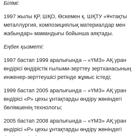
Білімі:
1997 жылы ҚР, ШҚО, Өскемен қ. ШҚТУ «Ұнтақты
металлургия, композициялық материалдар мен
жабындар» мамандығы бойынша аяқтады.
Еңбек қызметі:
1997 бастап 1999 аралығында – «ҮМЗ» АҚ уран
өндірісі өндірістік ғылыми-зерттеу зертханасының
инженер-зерттеушісі ретінде жұмыс істеді;
1999 бастап 2005 аралығында – «ҮМЗ» АҚ уран
өндірісі «Р» цехы ұнтақтарды өндіру жөніндегі
бөлімшенің технологы;
2005 бастап 2008 аралығында – «ҮМЗ» АҚ уран
өндірісі «Р» цехы ұнтақтарды өндіру жөніндегі