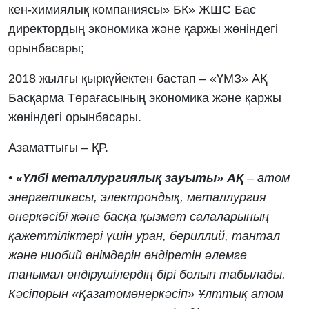
кен-химиялық компаниясы» БК» ЖШС Бас
директордың экономика және қаржы жөніндегі
орынбасары;
2018 жылғы қыркүйектен бастап – «ҮМЗ» АҚ
Басқарма Төрағасының экономика және қаржы
жөніндегі орынбасары.
Азаматтығы – ҚР.
• «Үлбі металлургиялық зауыты» АҚ
– атом
энергетикасы, электрондық, металлургия
өнеркәсібі және басқа қызмет салаларының
қажеттіліктері үшін уран, бериллий, тантал
және ниобий өнімдерін өндіретін әлемге
танымал өндірушілердің бірі болып табылады.
Кәсіпорын «Қазатомөнеркәсіп» Ұлттық атом