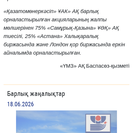
«Қазатомөнеркәсіп» ҰАК» АҚ барлық
орналастырылған акцияларының жалпы
мөлшерінен 75% «Самұрық-Қазына» ҰӘҚ» АҚ
тиесілі, 25% «Астана» Халықаралық
биржасында және Лондон қор биржасында еркін
айналымда орналастырылған.
«ҮМЗ» АҚ Баспасөз-қызметі
Барлық жаңалықтар
18.06.2026