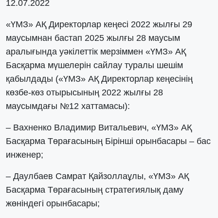
12.07.2022
«ҮМЗ» АҚ Директорлар кеңесі 2022 жылғы 29
маусымнан бастап 2025 жылғы 28 маусым
аралығында уәкілеттік мерзіммен «ҮМЗ» АҚ
Басқарма мүшелерін сайлау туралы шешім
қабылдады («ҮМЗ» АҚ Директорлар кеңесінің
көзбе-көз отырысының 2022 жылғы 28
маусымдағы №12 хаттамасы):
– Вахненко Владимир Витальевич, «ҮМЗ» АҚ
Басқарма Төрағасының Бірінші орынбасары – бас
инженер;
– Даулбаев Самрат Қайзоллаұлы, «ҮМЗ» АҚ
Басқарма Төрағасының стратегиялық даму
жөніндегі орынбасары;