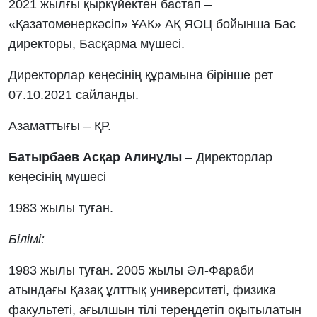
2021 жылғы қыркүйектен бастап –
«Қазатомөнеркәсіп» ҰАК» АҚ ЯОЦ бойынша Бас
директоры, Басқарма мүшесі.
Директорлар кеңесінің құрамына бірінше рет
07.10.2021 сайланды.
Азаматтығы – ҚР.
Батырбаев Асқар Алинұлы
– Директорлар
кеңесінің мүшесі
1983 жылы туған.
Білімі:
1983 жылы туған. 2005 жылы Әл-Фараби
атындағы Қазақ ұлттық университеті, физика
факультеті, ағылшын тілі тереңдетіп оқытылатын