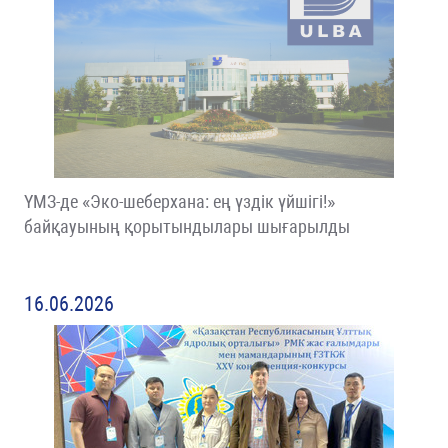
ҮМЗ-де «Эко-шеберхана: ең үздік үйшігі!»
байқауының қорытындылары шығарылды
16.06.2026