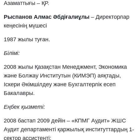
Азаматтығы – ҚР.
Рыспанов Алмас Әбдіғалиұлы
– Директорлар
кеңесінің мүшесі
1987 жылы туған.
Білімі:
2008 жылы Қазақстан Менеджмент, Экономика
және Болжау Институтын (КИМЭП) аяқтады,
Іскери Әкімшілдеу және Бухгалтерлік есеп
Бакалавры.
Еңбек қызметі:
2008 бастап 2009 дейін – «КПМГ Аудит» ЖШС
Аудит департаменті қаржылық институттардың 1-
сектор ассистенті;