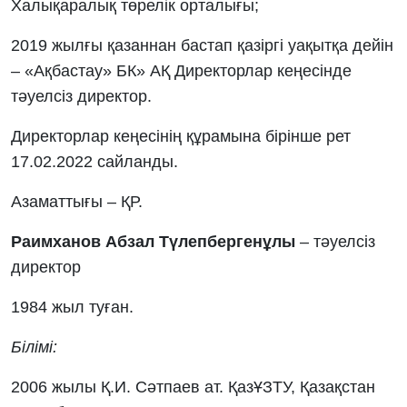
Халықаралық төрелік орталығы;
2019 жылғы қазаннан бастап қазіргі уақытқа дейін
– «Ақбастау» БК» АҚ Директорлар кеңесінде
тәуелсіз директор.
Директорлар кеңесінің құрамына бірінше рет
17.02.2022 сайланды.
Азаматтығы – ҚР.
Раимханов Абзал Түлепбергенұлы
– тәуелсіз
директор
1984 жыл туған.
Білімі:
2006 жылы Қ.И. Сәтпаев ат. ҚазҰЗТУ, Қазақстан