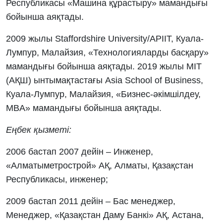
Республикасы «Машина құрастыру» мамандығы
бойынша аяқтады.
2009 жылы Staffordshire University/APIIT, Куала-
Лумпур, Малайзия, «Технологияларды басқару»
мамандығы бойынша аяқтады. 2019 жылы MIT
(АҚШ) ынтымақтастағы Asia School of Business,
Куала-Лумпур, Малайзия, «Бизнес-әкімшілдеу,
MBA» мамандығы бойынша аяқтады.
Еңбек қызметі:
2006 бастап 2007 дейін – Инженер,
«Алматыметрострой» АҚ, Алматы, Қазақстан
Республикасы, инженер;
2009 бастап 2011 дейін – Бас менеджер,
Менеджер, «Қазақстан Даму Банкі» АҚ, Астана,