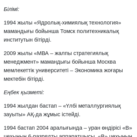
Білімі:
1994 жылы «Ядролық-химиялық технология»
мамандығы бойынша Томск политехникалық
институтын бітірді.
2009 жылы «МВА – жалпы стратегиялық
менеджмент» мамандығы бойынша Москва
мемлекеттік университеті – Экономика жоғары
мектебін бітірді.
Еңбек қызметі:
1994 жылдан бастап – «Үлбі металлургиялық
зауыты» АҚ-да жұмыс істейді.
1994 бастап 2004 аралығында – уран өндірісі «В»
цехының 6-разрядты аппаратшысы, «В» цехының