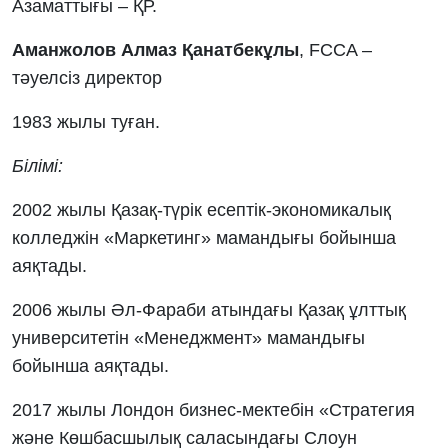
Азаматтығы – ҚР.
Аманжолов Алмаз Қанатбекұлы
, FCCA –
тәуелсіз директор
1983 жылы туған.
Білімі:
2002 жылы Қазақ-түрік есептік-экономикалық
колледжін «Маркетинг» мамандығы бойынша
аяқтады.
2006 жылы Әл-Фараби атындағы Қазақ ұлттық
университетін «Менеджмент» мамандығы
бойынша аяқтады.
2017 жылы Лондон бизнес-мектебін «Стратегия
және Көшбасшылық саласындағы Слоун