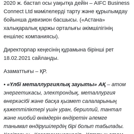
2020 ж. бастап осы уақытқа дейін – AIFC Business
Connect Ltd мәмілелерді тарту және құрылымдау
бойынша дивизион басшысы. («Астана»
халықаралық қаржы орталығы әкімшілігінің
еншілес компаниясы).
Директорлар кеңесінің құрамына бірінші рет
18.02.2021 сайланды.
Азаматтығы – ҚР.
•
«Үлбі металлургиялық зауыты» АҚ
– атом
энергетикасы, электрондық, металлургия
өнеркәсібі және басқа қызмет салаларының
қажеттіліктері үшін уран, бериллий, тантал
және ниобий өнімдерін өндіретін әлемге
танымал өндірушілердің бірі болып табылады.