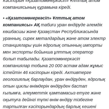
Кәсіпорын «Қазатомөнеркәсіп» Ұлттық атом
компаниясының құрамына кіреді.
•
«Қазатомөнеркәсіп» Ұлттық атом
компаниясы» АҚ
табиғи уран өндіруде әлемдік
көшбасшы және Қазақстан Республикасында
уранның, сирек металдардың және атом электр
станциялары үшін ядролық отынның импорты
мен экспорты бойынша ұлттық оператор
болып табылады. Қазатомөнеркәсіп
компаниялар тобына 20 000 астам адам жұмыс
істейтін 46 кәсіпорын кіреді. Активтерге
геологиялық барлаудан, уран өндіруден, ядролық
отын циклы өнімдерін өндіруден бастап
ғылымға, әлеуметтік қамтамасыз етуге және
оқытуға дейінгі түпкі өнім өндіру тізбегіне
тартылған кәсіпорындардың барлық кешені