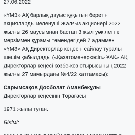
27.06.2022
«ҮМЗ» АҚ барлық дауыс құқығын беретін
акцияларды иеленуші Жалғыз акционері 2022
жылғы 26 маусымнан бастап 3 жыл уәкілеттік
мерзіммен құрамы төмендегідей 7 адаммен
«ҮМЗ» АҚ Директорлар кеңесін сайлау туралы
шешім қабылдады («Қазатомөнеркәсіп» ҰАК» АҚ
Директорлар кеңесі көзбе-көз отырысының 2022
жылғы 27 мамырдағы №4/22 хаттамасы):
Сарымсақов Досболат Аманбекұлы
–
Директорлар кеңесінің Төрағасы
1971 жылы туған.
Білімі: