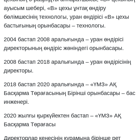
ауысым шебері, «В» цехы ұнтақ өндіру
бөлімшесінің технологы, уран өндірісі «В» цехы
бастығының орынбасары – технологы.
2004 бастап 2008 аралығында – уран өндірісі
директорының өндіріс жөніндегі орынбасары.
2008 бастап 2018 аралығында – уран өндірісінің
директоры.
2018 бастап 2020 аралығында – «ҮМЗ» АҚ
Басқарма Төрағасының Бірінші орынбасары – бас
инженері.
2020 жылғы қыркүйектен бастап – «ҮМЗ» АҚ
Басқарма Төрағасы
Директорлар кеңесінің құрамына бірінше рет