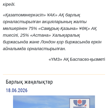
кіреді.
«Қазатомөнеркәсіп» ҰАК» АҚ барлық
орналастырылған акцияларының жалпы
мөлшерінен 75% «Самұрық-Қазына» ҰӘҚ» АҚ
тиесілі, 25% «Астана» Халықаралық
биржасында және Лондон қор биржасында еркін
айналымда орналастырылған.
«ҮМЗ» АҚ Баспасөз-қызметі
Барлық жаңалықтар
18.06.2026