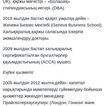
UK), қаржы магистрі – «Болашақ»
стипендиясының иегері. (DBA).
2018 жылдан бастап қазіргі уақытқа дейін –
Женева Бизнес мектебі (Geneva Business School),
Халықаралық қаржы саласында іскерлік
әкімшілендіру докторы.
2009 жылдан бастап халықаралық
сертификатталған бухгалтерлер
қауымдастығының (АССА) мүшесі.
Еңбек қызметі:
2005 жылдан 2012 жылға дейін– капитал
нарықтарында мәмілелерді сүйемелдеу бойынша
қызметтер жөніндегі менеджер
Прайсвотерхаускуперс (Лондон, Гонконг және