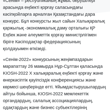
«Ceнiм» – республиканың жұмыс берушілері
арасында еңбекті қорғау саласындағы
кәсіпқойларға арналған Қазақстандағы дара
конкурс. Бұл конкурсты жыл сайын Халықаралық
қаржылық -экономикалық даму орталығы ҚР
Еңбек және әлеуметтік қорғау министрлігімен
біріге Кәсіподақтар федерациясының
қолдауымен өткізеді.
«Ceнiм-2022» конкурсының жеңімпаздарын
марапаттау 26 мамырда Нұр-Сұлтан қаласында
KIOSH-2022 Х халықаралық еңбекті қорғау және
өнеркәсіптік қауіпсіздік конференциясы және
көрмесі шеңберінде өтті. Ұйымдастырушылардың
айтуы бойынша, KIOSH-2022 мемлекеттік
органдардың, салалық ассоциациялардың,
одақтардың және бизнес субъектілерінің