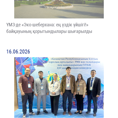
ҮМЗ-де «Эко-шеберхана: ең үздік үйшігі!»
байқауының қорытындылары шығарылды
16.06.2026