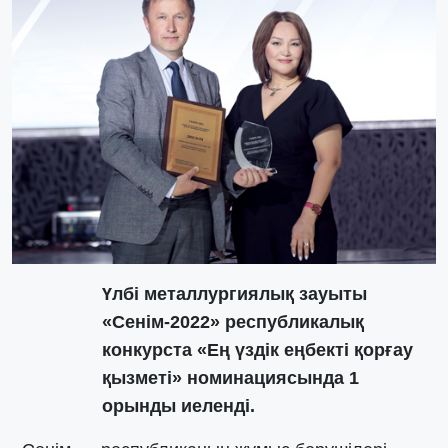
Үлбі металлургиялық зауыты
«Ceнiм-2022» республикалық
конкурста «Ең үздік еңбекті қорғау
қызметі» номинациясында 1
орынды иеленді.