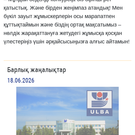
қатыстық. Және бірден жеңімпаз атандық! Мен
бүкіл зауыт жұмыскерлерін осы марапатпен
құттықтаймын және біздің ортақ мақсатымыз –
нөлдік жарақаттануға жетудегі жұмысқа қосқан
үлестеріңіз үшін әрқайсысыңызға алғыс айтамын!
Барлық жаңалықтар
18.06.2026