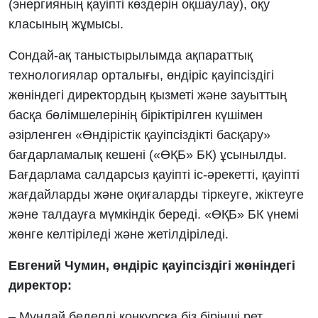
(энергияның қауіпті көздерін оқшаулау), оқу
класының жұмысы.
Сондай-ақ таныстырылымда ақпараттық
технологиялар орталығы, өндіріс қауіпсіздігі
жөніндегі директордың қызметі және зауыттың
басқа бөлімшелерінің біріктірілген күшімен
әзірленген «Өндірістік қауіпсіздікті басқару»
бағдарламалық кешені («ӨҚБ» БК) ұсынылды.
Бағдарлама салдарсыз қауіпті іс-әрекетті, қауіпті
жағдайларды және оқиғаларды тіркеуге, жіктеуге
және талдауға мүмкіндік береді. «ӨҚБ» БК үнемі
жөнге келтіріледі және жетілдіріледі.
Евгений Чумин, өндіріс қауіпсіздігі жөніндегі
директор:
– Мұндай беделді конкурсқа біз бірінші рет