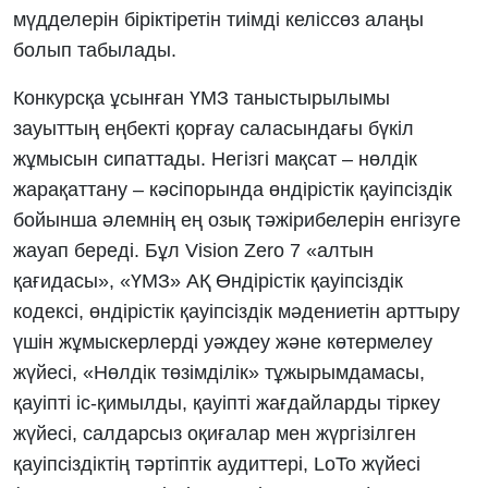
мүдделерін біріктіретін тиімді келіссөз алаңы
болып табылады.
Конкурсқа ұсынған ҮМЗ таныстырылымы
зауыттың еңбекті қорғау саласындағы бүкіл
жұмысын сипаттады. Негізгі мақсат – нөлдік
жарақаттану – кәсіпорында өндірістік қауіпсіздік
бойынша әлемнің ең озық тәжірибелерін енгізуге
жауап береді. Бұл Vision Zero 7 «алтын
қағидасы», «ҮМЗ» АҚ Өндірістік қауіпсіздік
кодексі, өндірістік қауіпсіздік мәдениетін арттыру
үшін жұмыскерлерді уәждеу және көтермелеу
жүйесі, «Нөлдік төзімділік» тұжырымдамасы,
қауіпті іс-қимылды, қауіпті жағдайларды тіркеу
жүйесі, салдарсыз оқиғалар мен жүргізілген
қауіпсіздіктің тәртіптік аудиттері, LoTo жүйесі