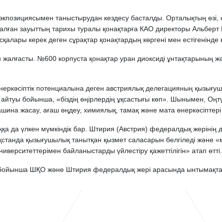
экпозициясымен таныстырудан кездесу басталды. Орталықтың өзі, 
алған зауыттың тарихы туралы қонақтарға КАО директоры Альберт
сқалары керек деген сұрақтар қонақтардың көргені мен естігенінд
ен жалғасты. №600 корпуста қонақтар уран диоксиді ұнтақтарының жә
неркәсіптік потенциалына деген австриялық делегацияның қызығуш
 айтуы бойынша, «біздің өңірлердің ұқсастығы көп». Шынымен, Оң
машина жасау, ағаш өңдеу, химиялық, тамақ және мата өнеркәсіптер
қа да үлкен мүмкіндік бар. Штирия (Австрия) федералдық жерінің
станда қызығушылық танытқан қызмет саласарын белгіледі және «м
ерситеттерімен байланыстарды үйлестіру қажеттілігін» атап өтті.
 бойынша ШҚО және Штирия федералдық жері арасында ынтымақтаст