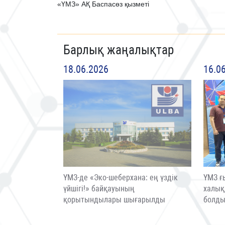
«ҮМЗ» АҚ Баспасөз қызметі
Барлық жаңалықтар
18.06.2026
16.0
ҮМЗ-де «Эко-шеберхана: ең үздік
ҮМЗ ғ
үйшігі!» байқауының
халық
қорытындылары шығарылды
болд