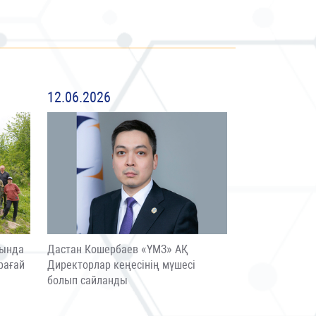
12.06.2026
сында
Дастан Кошербаев «ҮМЗ» АҚ
рағай
Директорлар кеңесінің мүшесі
болып сайланды