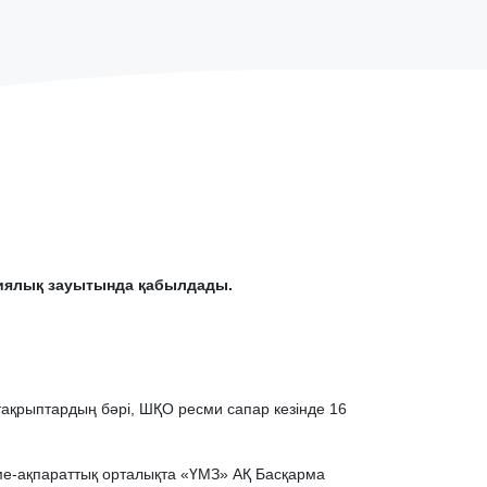
гиялық зауытында қабылдады.
тақрыптардың бәрі, ШҚО ресми сапар кезінде 16
ме-ақпараттық орталықта «ҮМЗ» АҚ Басқарма