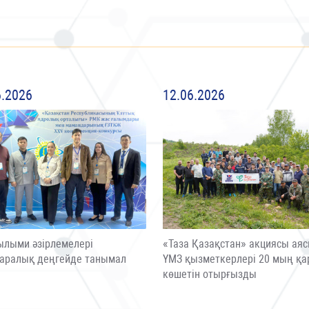
6.2026
12.06.2026
ылыми әзірлемелері
«Таза Қазақстан» акциясы ая
аралық деңгейде танымал
ҮМЗ қызметкерлері 20 мың қа
ы
көшетін отырғызды