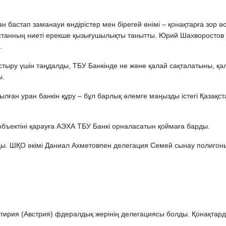
 бастап заманауи өндірістер мен бірегей өнімі – қонақтарға зор ә
қстанның ниеті ерекше қызығушылықты танытты. Юрий Шахворостов 
.
стыру үшін таңдалды, ТБУ Банкінде не және қалай сақталатыны, қа
ы.
н уран банкін құру – бұл барлық әлемге маңызды істегі Қазақс
объектіні қарауға АЭХА ТБУ Банкі орналасатын қоймаға барды.
нды. ШҚО әкімі Даниал Ахметовпен делегация Семей сынау полиго
ирия (Австрия) фдералдық жерінің делегациясы болды. Қонақтард