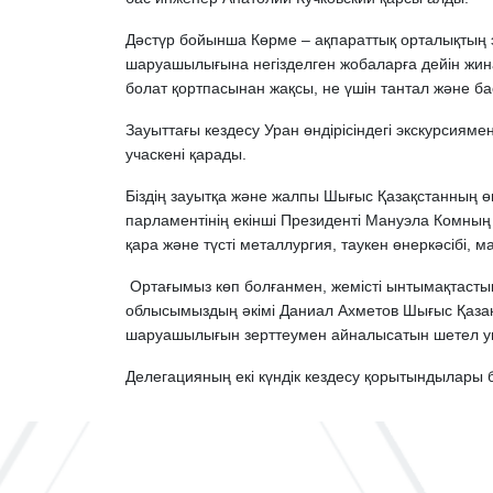
Дәстүр бойынша Көрме – ақпараттық орталықтың 
шаруашылығына негізделген жобаларға дейін жин
болат қортпасынан жақсы, не үшін тантал және ба
Зауыттағы кездесу Уран өндірісіндегі экскурсиям
учаскені қарады.
Біздің зауытқа және жалпы Шығыс Қазақстанның ө
парламентінің екінші Президенті Мануэла Комның
қара және түсті металлургия, таукен өнеркәсібі, 
Ортағымыз көп болғанмен, жемісті ынтымақтастық
облысымыздың әкімі Даниал Ахметов Шығыс Қазақ
шаруашылығын зерттеумен айналысатын шетел унив
Делегацияның екі күндік кездесу қорытындылары