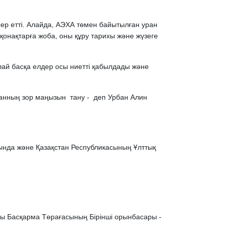
сер етті. Алайда, АЭХА төмен байытылған уран
қонақтарға жоба, оны құру тарихы және жүзеге
лай басқа елдер осы ниетті қабылдады және
танның зор маңызын тану - деп Урбан Алин
нында және Қазақстан Республикасының Ұлттық
ы Басқарма Төрағасының Бірінші орынбасары -