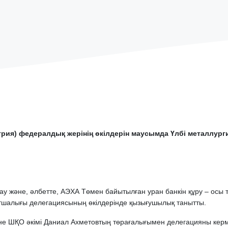
рия) федералдық жерінің өкілдерін маусымда Үлбі металлур
ау және, әлбетте, АЭХА Төмен байытылған уран банкін құру – осы 
тшалығы делегациясының өкілдерінде қызығушылық танытты.
не ШҚО әкімі Даниал Ахметовтың төрағалығымен делегацияны кер