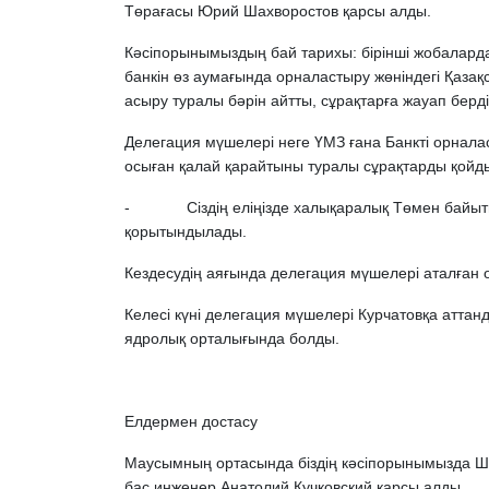
Төрағасы Юрий Шахворостов қарсы алды.
Кәсіпорынымыздың бай тарихы: бірінші жобалардан
банкін өз аумағында орналастыру жөніндегі Қаза
асыру туралы бәрін айтты, сұрақтарға жауап берді
Делегация мүшелері неге ҮМЗ ғана Банкті орнала
осыған қалай қарайтыны туралы сұрақтарды қойд
- Сіздің еліңізде халықаралық Төмен байытылға
қорытындылады.
Кездесудің аяғында делегация мүшелері аталған 
Келесі күні делегация мүшелері Курчатовқа атта
ядролық орталығында болды.
Елдермен достасу
Маусымның ортасында біздің кәсіпорынымызда Шт
бас инженер Анатолий Кучковский қарсы алды.