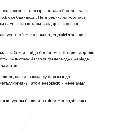
онда қорғаныс тапсырыстардан бастап халық
 Гофман баяндады. Неге бериллий қортпасы
е қызығушылығын танытқандарын көрсетті.
не уран таблеткаларының өндірісі жөніндегі
ылығы бекер пайда болған жоқ. Штирия жергілік
түстік шығыстағы Австрия федералдық жерінде
і дамыған.
 делегациясымен кездесу барысында
еталлургияны, атом өнеркәсібін және ауыл
ық туралы бірлескен өтінімге қол қойылды.