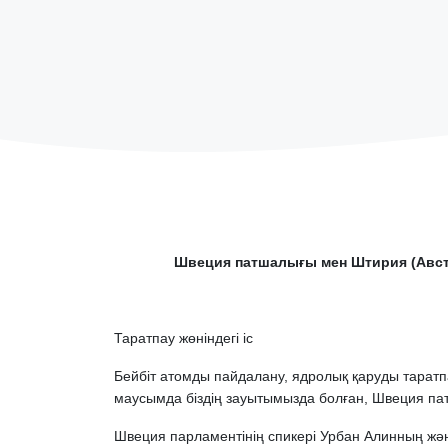
Швеция патшалығы мен Штирия (Авст
Таратпау жөніндегі іс
Бейбіт атомды пайдалану, ядролық қаруды таратп
маусымда біздің зауытымызда болған, Швеция па
Швеция парламентінің спикері Урбан Алинның жә