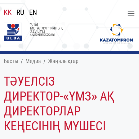
KK
RU
EN
ҮЛБІ
МЕТАЛЛУРГИЯЛЫҚ
ЗАУЫТЫ
АКЦИОНЕРЛІК ҚОҒАМЫ
Басты
Медиа
Жаңалықтар
ТӘУЕЛСІЗ
ДИРЕКТОР-«ҮМЗ» АҚ
ДИРЕКТОРЛАР
КЕҢЕСІНІҢ МҮШЕСІ