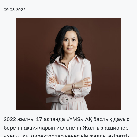
09.03.2022
2022 жылғы 17 ақпанда «ҮМЗ» АҚ барлық дауыс
беретін акцияларын иеленетін Жалғыз акционер
«ҮМЗ» АҚ Директорлар кеңесінің жалпы өкілеттік