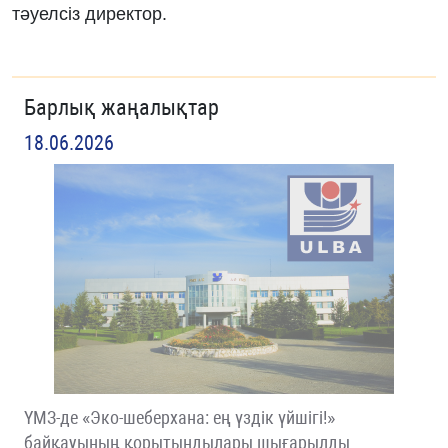
тәуелсіз директор.
Барлық жаңалықтар
18.06.2026
ҮМЗ-де «Эко-шеберхана: ең үздік үйшігі!»
байқауының қорытындылары шығарылды