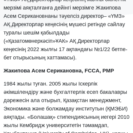
мерзімі аяқталғанға дейінгі мерзімге Жакипова
Асем Серикановнаны тәуелсіз директор– «ҮМЗ»
АҚ Директорлар кеңесінің мүшесі ретінде сайлау
туралы шешім қабылдады
(«Қазатомөнеркәсіп»ҰАК» АҚ Директорлар
кеңесінің 2022 жылғы 17 ақпандағы №1/22 бетпе-
бет отырысының хаттамасы).
Жакипова Асем Серикановна, FCCA, PMP
1984 жылы туған. 2005 жылы Іскерлік
әкімшілендіру және бухгалтерлік есеп бакалавры
дәрежесін ала отырып, Қазақстан менеджмент,
Экономика және болжамдау институтын (ҚМЭБИ)
аяқтады. «Болашақ» стипендиясының иегері 2010
жылы Кембридж университетін тәмамдап,