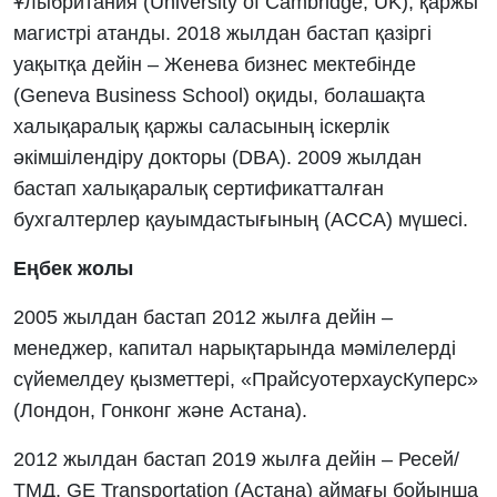
Ұлыбритания (University of Cambridge, UK), қаржы
магистрі атанды. 2018 жылдан бастап қазіргі
уақытқа дейін – Женева бизнес мектебінде
(Geneva Business School) оқиды, болашақта
халықаралық қаржы саласының іскерлік
әкімшілендіру докторы (DBA). 2009 жылдан
бастап халықаралық сертификатталған
бухгалтерлер қауымдастығының (ACCA) мүшесі.
Еңбек жолы
2005 жылдан бастап 2012 жылға дейін –
менеджер, капитал нарықтарында мәмілелерді
сүйемелдеу қызметтері, «ПрайсуотерхаусКуперс»
(Лондон, Гонконг және Астана).
2012 жылдан бастап 2019 жылға дейін – Ресей/
ТМД, GE Transportation (Астана) аймағы бойынша