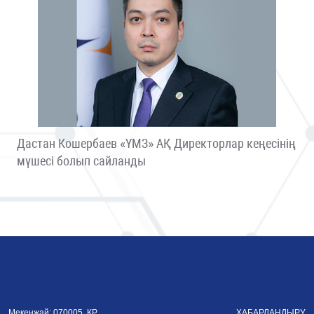
Дастан Кошербаев «ҮМЗ» АҚ Директорлар кеңесінің
мүшесі болып сайланды
Мекенжай: 070005, ҚР
ХАБАРЛАНДЫРУ