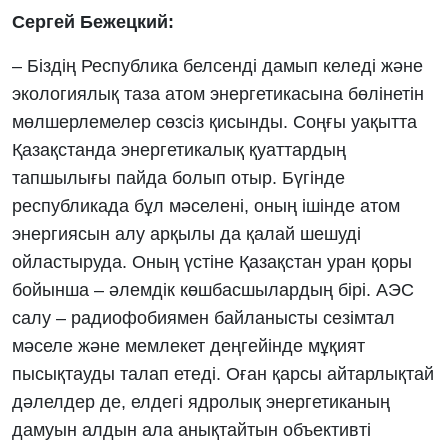
Сергей Бежецкий:
– Біздің Республика белсенді дамып келеді және
экологиялық таза атом энергетикасына бөлінетін
мөлшерлемелер сөзсіз қисынды. Соңғы уақытта
Қазақстанда энергетикалық қуаттардың
тапшылығы пайда болып отыр. Бүгінде
республикада бұл мәселені, оның ішінде атом
энергиясын алу арқылы да қалай шешуді
ойластыруда. Оның үстіне Қазақстан уран қоры
бойынша – әлемдік көшбасшылардың бірі. АЭС
салу – радиофобиямен байланысты сезімтал
мәселе және мемлекет деңгейінде мұқият
пысықтауды талап етеді. Оған қарсы айтарлықтай
дәлелдер де, елдегі ядролық энергетиканың
дамуын алдын ала анықтайтын объективті