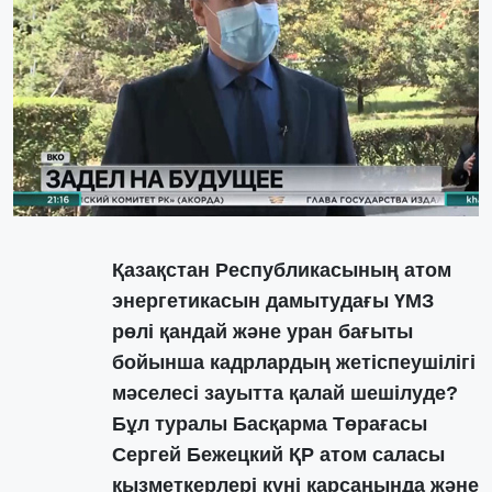
Қазақстан Республикасының атом
энергетикасын дамытудағы ҮМЗ
рөлі қандай және уран бағыты
бойынша кадрлардың жетіспеушілігі
мәселесі зауытта қалай шешілуде?
Бұл туралы Басқарма Төрағасы
Сергей Бежецкий ҚР атом саласы
қызметкерлері күні қарсаңында және