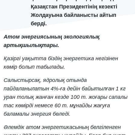
Қазақстан Президентінің кезекті
Жолдауына байланысты айтып
берді.
Атом энергиясының экологиялық
артықшылықтары.
Қазіргі уақытта біздің энергетика негізінен
көмір болып табылады.
Салыстырсақ, ядролық отында
пайдаланылатын 4%-ға дейін байытылған 1 кг
уран толық жанған кезде 100 т. жоғары сапалы
тас көмірді немесе 60 т. мұнайды жағуға
баламалы энергия бөледі.
Әлемдік атом энергетикасының белгіленген