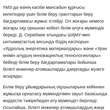
ҮМЗ-да өзінің кәсіби мансабын құрғысы
келетіндер үшін білім беру гранттарын беру
бағдарламасы жұмыс істейді. Ол жоғары немесе
жоғары оқу орнынан кейінгі білім алуға мүмкіндік
береді. Д. Серікбаев атындағы ШҚМУ-мен
ынтымақтастық аясында біздің кәсіпорын
«Ядролық энергетика материалдары» және «Уран
өнімін алудың инновациялық технологиялары»
бейінді білім беру бағдарламалары бойынша
білікті инженер-атомшыларды даярлауды жүзеге
асырады.
Білім беру ұйымдарының оқушыларына кейіннен
жұмысқа орналасу мүмкіндігімен зауыт базасында
өндірістік тәжіребеден өту мүмкіндігі беріледі.
Осылайша, білікті инженер-атомшылардың жаңа