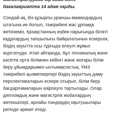
бакалавриатта 14 адам оқиды.
Сондай-ақ, біз құзырлы ураншы-мамандардың
штатына ие болып, тәжірибені жас ұрпаққа
жеткіземіз. Қазақстанның еңбек нарығында білікті
кадрлардың тапшылығы байқалатынын ескерсек,
біздің зауытта осы тұрғыда елеулі жұмыс
жүргізілуде. Атап айтқанда, бұл техникалық және
кәсіптік орта білімнен кейінгі және жоғары білім
беру ұйымдарымен ынтымақтастық. ҮМЗ
тәжірибелі қызметкерлері біздің зауыттың даму
перспективаларын ескере отырып, білім беру
бағдарламаларын әзірлеуге тартылады. Олар
дипломдық және магистрлік жобалардың
жетекшілері, арнайы пәндердің оқытушылары
ретінде әрекет етеді.