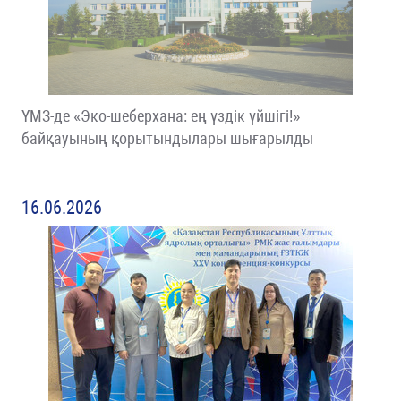
ҮМЗ-де «Эко-шеберхана: ең үздік үйшігі!»
байқауының қорытындылары шығарылды
16.06.2026