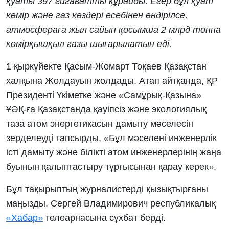
қуаты 397 гигаватты құрайды. Егер бұл қуат
көмір және газ көздері есебінен өндірілсе,
атмосфераға жыл сайын қосымша 2 млрд тонна
көмірқышқыл газы шығарылатын еді.
1 қыркүйекте Қасым-Жомарт Тоқаев Қазақстан
халқына Жолдауын жолдады. Атап айтқанда, ҚР
Президенті Үкіметке және «Самұрық-Қазына»
ҰӘҚ-ға Қазақстанда қауіпсіз және экологиялық
таза атом энергетикасын дамыту мәселесін
зерделеуді тапсырды, «Бұл мәселені инженерлік
істі дамыту және білікті атом инженерлерінің жаңа
буынын қалыптастыру тұрғысынан қарау керек».
Бұл тақырыптың журналистерді қызықтырғаны
маңызды. Сергей Владимирович республикалық
«Хабар»
телеарнасына сұхбат берді.