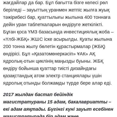
жағдайлар да бар. Бұл бағытта бізге келесі рөл
беріледі – зауыттың уранмен жетпіс жылға жуық
тәжірибесі бар, қуаттылығы жылына 400 тоннаға
дейін уран таблеткаларын өндіруге жеткілікті.
Бұған қоса ҮМЗ базасында инвестициялық жоба –
«Үлбі-ЖБҚ» ЖШС іске асырылды. Қуаты жылына
200 тонна жылу бөлетін құрастырмалар (ЖБҚ)
өндірісі. Бұл «Қазатомөнеркәсіп» ҰАК» АҚ
ядролық-отын циклінің маңызды буыны. ЖБҚ
өндіру бойынша қуаттар тиісті дизайндағы
қазақстандық атом электр станциялары үшін
ядролық отынды болжамды түрде бере алар еді.
2017 жылдан бастап бейіндік
магистратураны 15 адам, бакалавриатты –
екі адам аяқтады. Бүгінгі күні зауыт есебінен
магистратурада бір адам және