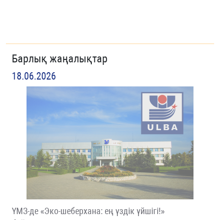
Барлық жаңалықтар
18.06.2026
ҮМЗ-де «Эко-шеберхана: ең үздік үйшігі!»