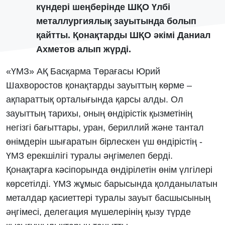
күндері шеңберінде ШҚО Үлбі
металлургиялық зауытында болып
қайтты. Қонақтарды ШҚО әкімі Даниал
Ахметов алып жүрді.
«ҮМЗ» АҚ Басқарма Төрағасы Юрий
Шахворостов қонақтарды зауыттың көрме –
ақпараттық орталығында қарсы алды. Ол
зауыттың тарихы, оның өндірістік қызметінің
негізгі бағыттары, уран, бериллий және тантал
өнімдерін шығаратын бірлескен үш өндірістің -
ҮМЗ ерекшілігі туралы әңгімелеп берді.
Қонақтарға кәсіпорында өндірілетін өнім үлгілері
көрсетілді. ҮМЗ жұмыс барысында қолданылатын
металдар қасиеттері туралы зауыт басшысының
әңгімесі, делегация мүшелерінің қызу түрде