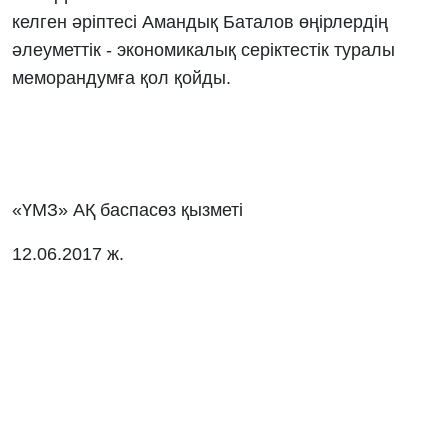
келген әріптесі Амандық Баталов өңірлердің
әлеуметтік - экономикалық серіктестік туралы
меморандумға қол қойды.
«ҮМЗ» АҚ баспасөз қызметі
12.06.2017 ж.