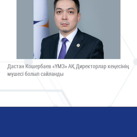
Дастан Кошербаев «ҮМЗ» АҚ Директорлар кеңесінің
мүшесі болып сайланды