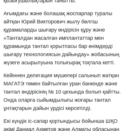
қызығушылықтарын танытты.
Ағымдағы және болашақ жоспарлар туралы
айтқан Юрий Викторович жылу бөлгіш
құрамаларды шығару өндірісін құру және
«Танталдан жасалған имплантаттар мен
құрамында тантал қорытпасы бар өнімдерді
шығару технологиясын дайындау» жобасының
жүзеге асырылуына толығырақ тоқтала кетті.
Кейіннен делегация мүшелері салынып жатқан
МАГАТЭ төмен байтылған уран банкінде және
тантал өндірісінің № 10 цехында болып қайтты.
Онда оларға сыйымдылығы жоғары тантал
ұнтақтарын дайын үрдісі көрсетілді.
Екі күндік іс-сапар қортындысы бойынша ШҚО
әкімі Даниал Ахметов және Алматы обласынан