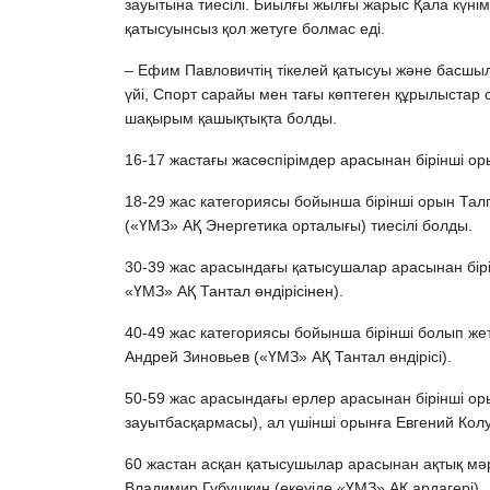
зауытына тиесілі. Биылғы жылғы жарыс Қала күніме
қатысуынсыз қол жетуге болмас еді.
– Ефим Павловичтің тікелей қатысуы және басшы
үйі, Спорт сарайы мен тағы көптеген құрылыстар 
шақырым қашықтықта болды.
16-17 жастағы жасөспірімдер арасынан бірінші ор
18-29 жас категориясы бойынша бірінші орын Талг
(«ҮМЗ» АҚ Энергетика орталығы) тиесілі болды.
30-39 жас арасындағы қатысушалар арасынан бір
«ҮМЗ» АҚ Тантал өндірісінен).
40-49 жас категориясы бойынша бірінші болып же
Андрей Зиновьев («ҮМЗ» АҚ Тантал өндірісі).
50-59 жас арасындағы ерлер арасынан бірінші ор
зауытбасқармасы), ал үшінші орынға Евгений Колу
60 жастан асқан қатысушылар арасынан ақтық мәре
Владимир Губушкин (екеуіде «ҮМЗ» АҚ ардагері).