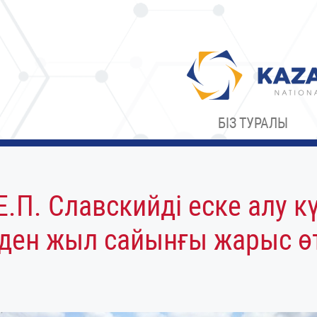
БІЗ ТУРАЛЫ
. Славскийді еске алу кү
уден жыл сайынғы жарыс өт