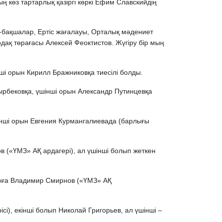
ң көз тартарлық қазіргі көркі Ефим Славскийдің
-бақшалар, Ертіс жағалауы, Орталық мәдениет
дақ төрағасы Алексей Феоктистов. Жүгіру бір мың
ші орын Кирилл Бражниковқа тиесілі болды.
мырбековқа, үшінші орын Александр Путинцевқа
інші орын Евгения Курмангалиевада (барлығы
 («ҮМЗ» АҚ ардагері), ал үшінші болып жеткен
рынға Владимир Смирнов («ҮМЗ» АҚ
і), екінші болып Николай Григорьев, ал үшінші –