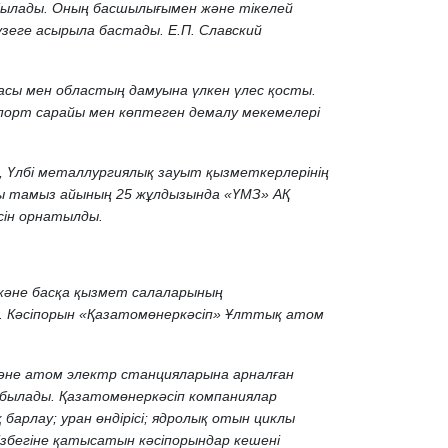
абылады. Оның басшылығымен және тікелей
еге асырыла бастады. Е.П. Славский
асы мен областың дамуына үлкен үлес қосты.
порт сарайы мен көптеген демалу мекемелері
, Үлбі металлургиялық зауыт қызметкерлерінің
ғы тамыз айының 25 жұлдызында «ҮМЗ» АҚ
сін орнатылды.
және басқа қызмет салаларының
рі. Кәсіпорын «Қазатомөнеркәсіп» Ұлттық атом
және атом электр станцияларына арналған
ылады. Қазатомөнеркәсіп компаниялар
барлау; уран өндірісі; ядролық отын циклы
тізбегіне қатысатын кәсіпорындар кешені