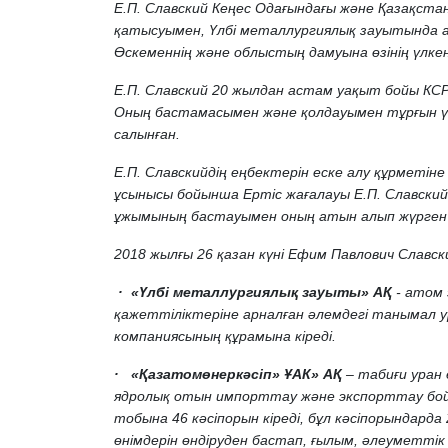
Е.П. Славский Кеңес Одағындағы және Қазақста
қатысуымен, Үлбі металлургиялық зауытында а
Өскеменнің және облыстың дамуына өзінің үлкен 
Е.П. Славский 20 жылдан астам уақыт бойы КСР
Оның бастамасымен және қолдауымен тұрғын үй
салынған.
Е.П. Славскийдің еңбектерін еске алу құрметі
ұсынысы бойынша Ертіс жағалауы Е.П. Славск
ұжымының бастауымен оның атын алып жүрген 
2018 жылғы 26 қазан күні Ефим Павлович Славски
· «Үлбі металлургиялық зауыты» АҚ
- атом 
қажеттіліктеріне арналған әлемдегі танымал у
компаниясының құрамына кіреді.
· «Қазатомөнеркәсіп» ҰАК» АҚ
– табиғи уран
ядролық отын импорттау және экспорттау бо
тобына 46 кәсіпорын кіреді, бұл кәсіпорындарда
өнімдерін өндіруден бастап, ғылым, әлеуметтік 