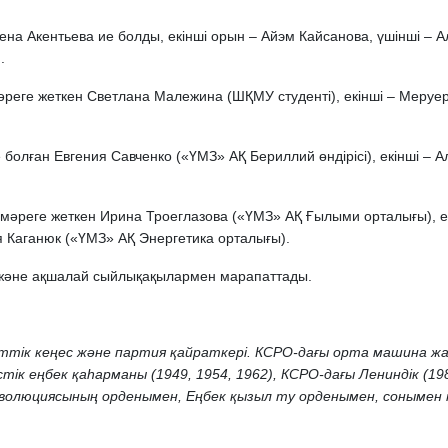
лена Акентьева ие болды, екінші орын – Айэм Кайсанова, үшінші –
.
мәреге жеткен Светлана Малежина (ШҚМУ студенті), екінші – Меру
 болған Евгения Савченко («ҮМЗ» АҚ Бериллий өндірісі), екінші – 
п мәреге жеткен Ирина Троеглазова («ҮМЗ» АҚ Ғылыми орталығы), 
я Каганюк («ҮМЗ» АҚ Энергетика орталығы).
 және ақшалай сыйлықақылармен марапаттады.
ттік кеңес және партия қайраткері. КСРО-дағы орта машина жа
тік еңбек қаһарманы (1949, 1954, 1962), КСРО-дағы Лениндік (19
революциясының орденымен, Еңбек қызыл ту орденымен, сонымен