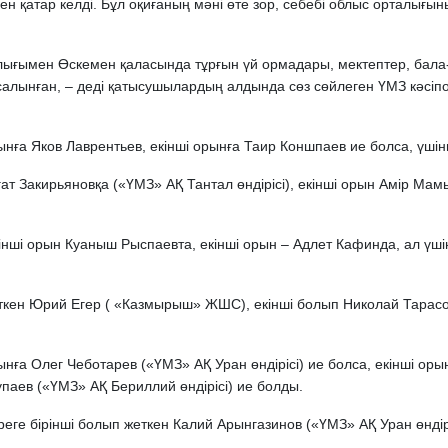
н қатар келді. Бұл оқиғаның мәні өте зор, себебі облыс орталығыны
лығымен Өскемен қаласында тұрғын үй ормадары, мектептер, бала
салынған, – деді қатысушылардың алдында сөз сөйлеген ҮМЗ кәсіпо
ынға Яков Лаврентьев, екінші орынға Таир Коншпаев ие болса, үшін
ат Закирьяновқа («ҮМЗ» АҚ Тантал өндірісі), екінші орын Амір Ма
інші орын Куаныш Рыспаевта, екінші орын – Адлет Кафинда, ал үш
ткен Юрий Егер ( «Казмырыш» ЖШС), екінші болып Николай Тарасов
ынға Олег Чеботарев («ҮМЗ» АҚ Уран өндірісі) ие болса, екінші о
паев («ҮМЗ» АҚ Бериллий өндірісі) ие болды.
ге бірінші болып жеткен Калий Арынгазинов («ҮМЗ» АҚ Уран өндіріс