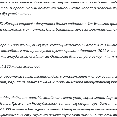
нның атом өнеркәсібінің негізін салушы және басшысы болып т
том энергетикасын дамытуға байланысты жобалар белсенді жүз
бір үлесін қосты.
О Жоғары кеңесінің депутаты болып сайланған. Ол Өскемен қал
 орамдары, мектептер, бала-бақшалар, музыка мектептері, С
не орай, 1998 жылы, оның жүз жылдық мерейтойы аталынған жылы
ий атындағы жағалау атауына ауыстырылған болатын. 2011 жыл
жағалауда аңызға айналған Ортамаш Министріне ескерткіш-мү
й 120 жасқа келер еді.
энергетикасының, электрондық, металлургиялық өнеркәсіптің 
ран, бериллий, тантал және ниобий өнімдерін өндірушілердің бі
 өндіру бойынша әлемдік көшбасшы және уран, сирек металдар 
йынша Қазақстан Республикасының ұттық операторы болып таб
 20 000 астам адам жұмыс істейді. Оның активтерін геологиялық 
қамтамасыз ету, оқытуға дейінгі түпкілікті өнімнің өндірістік 