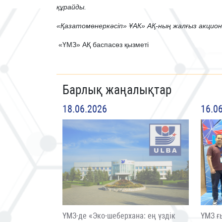
құрайды.
«Қазатомөнеркәсіп» ҰАК» АҚ-ның жалғыз акцион
«ҮМЗ» АҚ баспасөз қызметі
Барлық жаңалықтар
18.06.2026
16.0
ҮМЗ-де «Эко-шеберхана: ең үздік
ҮМЗ ғ