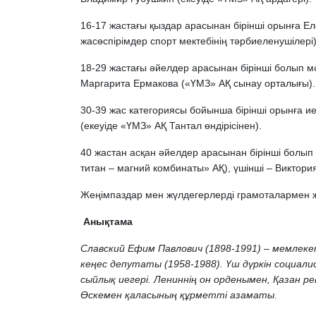
16-17 жастағы қыздар арасынан бірінші орынға Е
жасөспірімдер спорт мектебінің тәрбиеленушілері)
18-29 жастағы әйелдер арасынан бірінші болып 
Маргарита Ермакова («ҮМЗ» АҚ сынау орталығы).
30-39 жас категориясы бойынша бірінші орынға ие
(екеуіде «ҮМЗ» АҚ Тантал өндірісінен).
40 жастан асқан әйелдер арасынан бірінші болы
титан – магний комбинаты» АҚ), үшінші – Виктори
Жеңімпаздар мен жүлдегерлерді грамоталармен
Анықтама
Славский Ефим Павлович (1898-1991) – мемлеке
кеңес депутаты (1958-1988). Үш дүркін социалис
сыйлық иегері. Лениннің он орденымен, Қазан 
Өскемен қаласының құрметті азаматы.