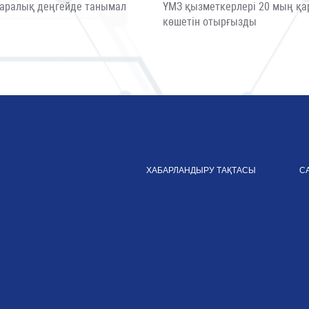
аралық деңгейде танымал
ҮМЗ қызметкерлері 20 мың қа
ы
көшетін отырғызды
ХАБАРЛАНДЫРУ ТАҚТАСЫ
С