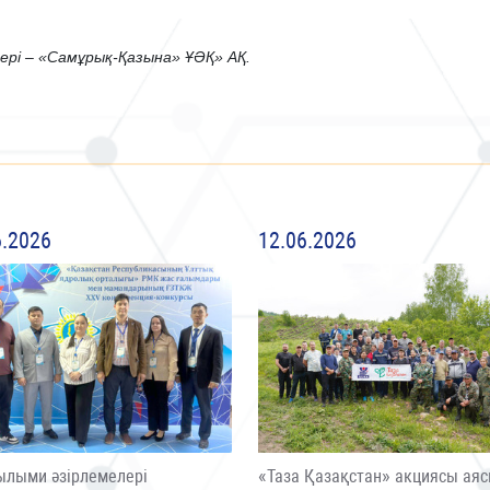
ері – «Самұрық-Қазына» ҰӘҚ» АҚ.
6.2026
12.06.2026
ылыми әзірлемелері
«Таза Қазақстан» акциясы ая