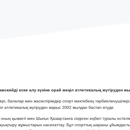
вскийді еске алу күніне орай жеңіл атлетикалық жүгіруден жы
ері, балалар мен жасөспірімдер спорт мектебінің тәрбиеленушіле
ңіл атлетикалық жүгіруден жарыс 2002 жылдан бастап өтуде.
ың қызметі мен Шығыс Қазақстанға сіңірген еңбегі туралы естелік
ықтыру жұмыстарын насихаттау. Бұл спорттық шараны ұйымдастыр