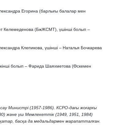
 Александра Егорина (барлығы балалар мен
ерт Келемеденова (БжЖСМТ), үшінші болып –
Александра Клепикова, үшінші – Наталья Бочкарева
екінші болып – Фарида Шаяхметова (Өскемен
сау Министрі (1957-1986). КСРО-дағы жоғарғы
80) және үш Мемлекеттік (1949, 1951, 1984)
 қатар, басқа да медальдармен марапатталған.