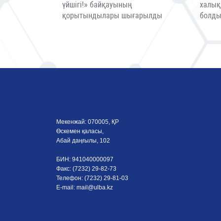
үйшігі!» байқауының
халық
қорытындылары шығарылды
болд
Мекенжай: 070005, ҚР
Өскемен қаласы,
Абай даңғылы, 102
БИН: 941040000097
Факс: (7232) 29-82-73
Телефон: (7232) 29-81-03
E-mail:
mail@ulba.kz