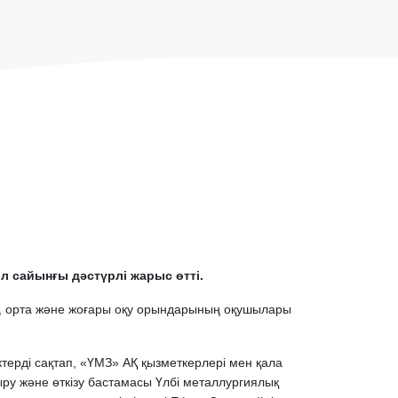
л сайынғы дәстүрлі жарыс өтті.
рі, орта және жоғары оқу орындарының оқушылары
терді сақтап, «ҮМЗ» АҚ қызметкерлері мен қала
у және өткізу бастамасы Үлбі металлургиялық