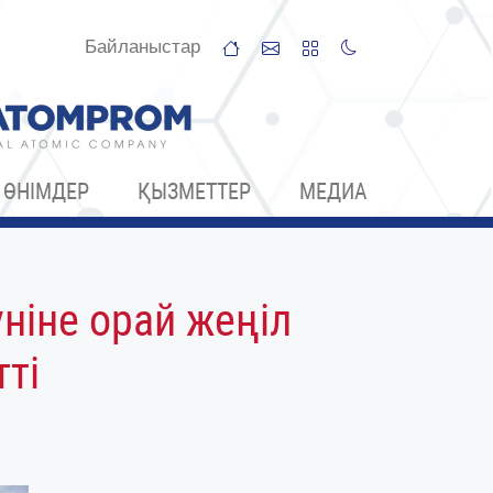
Байланыстар
ӨНІМДЕР
ҚЫЗМЕТТЕР
МЕДИА
ніне орай жеңіл
ті