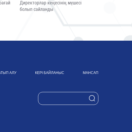
рағай
Директорлар кеңесінің мүшесі
болып сайланды
АТЫП АЛУ
КЕРІ БАЙЛАНЫС
МАНСАП