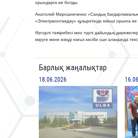
орындарға ие болды.
Анатолий Мирошниченко «Сандық бағдарламалық 
«Электрмонтаждау» құзыретінде екінші орынға ие
Әртүрлі тәжірибесі мен түрлі дайындық дәрежеле
көруге және өзіңді нағыз кәсіби сын алаңында текс
Барлық жаңалықтар
18.06.2026
16.0