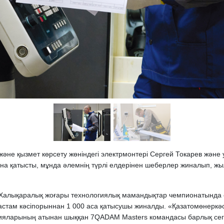
және қызмет көрсету жөніндегі электрмонтері Сергей Токарев және
қатысты, мұнда әлемнің түрлі елдерінен шеберлер жиналып, жыл
Халықаралық жоғары технологиялық мамандықтар чемпионатында ең
 астам кәсіпорыннан 1 000 аса қатысушы жиналды. «Қазатомөнерк
яларының атынан шыққан 7QADAM Masters командасы барлық сегіз 