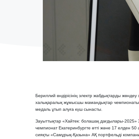
Бериллий өндірісінің электр жабдықтарды жөндеу 
халықаралық жұмысшы мамандықтар чемпионатына 
медаль ұтып алуға күш сынасты.
Зауыттықтар «Хайтек: болашақ дағдылары-2025» 
чемпионат Екатеринбургте өтті және 17 елден 50
сияқты «Самұрық-Қазына» АҚ портфельді компани