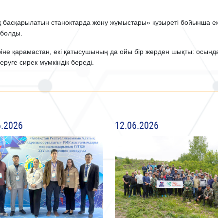
басқарылатын станоктарда жону жұмыстары» құзыреті бойынша ек
 болды.
ріне қарамастан, екі қатысушының да ойы бір жерден шықты: осын
еруге сирек мүмкіндік береді.
6.2026
12.06.2026