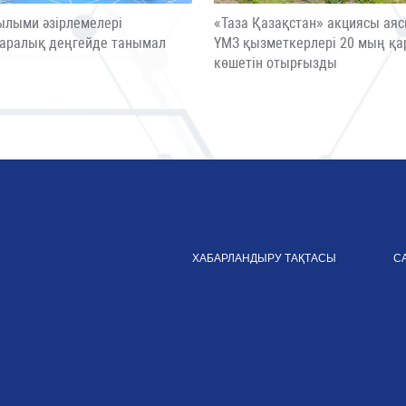
ылыми әзірлемелері
«Таза Қазақстан» акциясы ая
аралық деңгейде танымал
ҮМЗ қызметкерлері 20 мың қа
ы
көшетін отырғызды
ХАБАРЛАНДЫРУ ТАҚТАСЫ
С