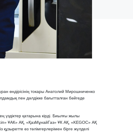
 уран өндірісінің токары Анатолий Мирошниченко
дамдық пен дәлдікке бағытталған бәйгеде
 үздіктер қатарына кірді. Биылғы жылы
әсіп» ҰАК» АҚ, «ҚазМұнайГаз» ҰК АҚ, «KEGOC» АҚ
құзыретте өз тәлімгерлерімен бірге жүлделі