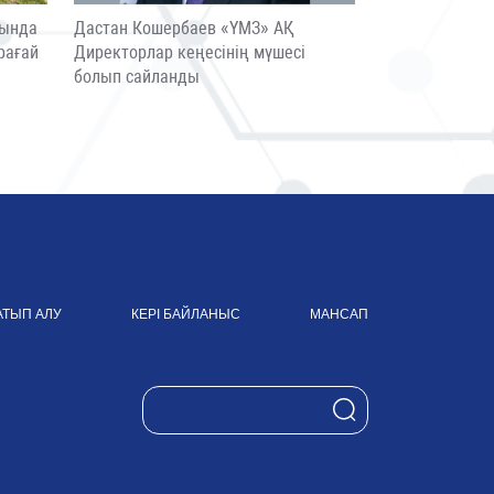
сында
Дастан Кошербаев «ҮМЗ» АҚ
рағай
Директорлар кеңесінің мүшесі
болып сайланды
АТЫП АЛУ
КЕРІ БАЙЛАНЫС
МАНСАП