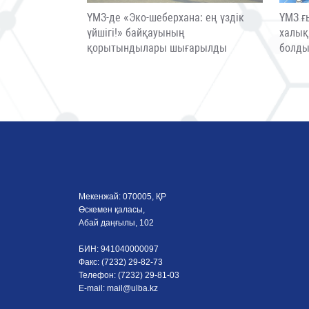
ҮМЗ-де «Эко-шеберхана: ең үздік
ҮМЗ ғ
үйшігі!» байқауының
халық
қорытындылары шығарылды
болд
Мекенжай: 070005, ҚР
Өскемен қаласы,
Абай даңғылы, 102
БИН: 941040000097
Факс: (7232) 29-82-73
Телефон: (7232) 29-81-03
E-mail:
mail@ulba.kz